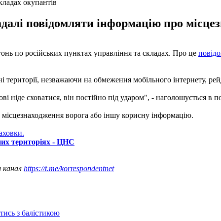
кладах окупантів
адалі повідомляти інформацію про місце
онь по російських пунктах управління та складах. Про це
повід
 території, незважаючи на обмеження мобільного інтернету, рей
і ніде сховатися, він постійно під ударом", - наголошується в п
 місцезнаходження ворога або іншу корисну інформацію.
аховки.
них територіях - ЦНС
ш канал
https://t.me/korrespondentnet
отись з балістикою