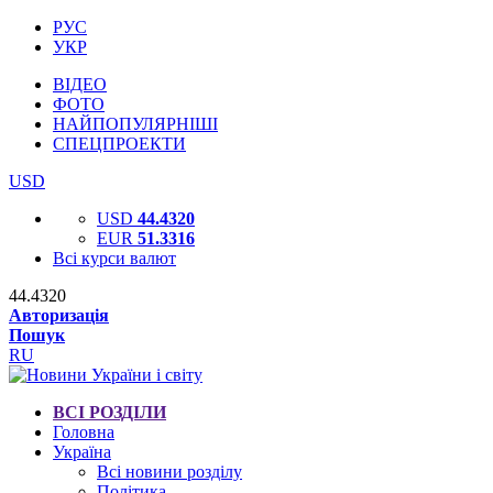
РУС
УКР
ВІДЕО
ФОТО
НАЙПОПУЛЯРНІШІ
СПЕЦПРОЕКТИ
USD
USD
44.4320
EUR
51.3316
Всі курси валют
44.4320
Авторизація
Пошук
RU
ВСІ РОЗДІЛИ
Головна
Україна
Всі новини розділу
Політика