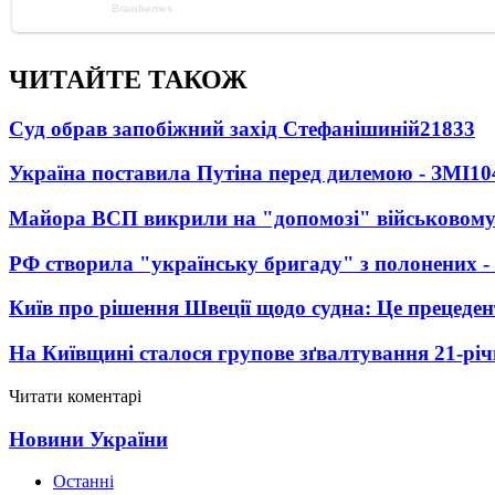
ЧИТАЙТЕ ТАКОЖ
Суд обрав запобіжний захід Стефанішиній
21833
Україна поставила Путіна перед дилемою - ЗМІ
10
Майора ВСП викрили на "допомозі" військовому
РФ створила "українську бригаду" з полонених -
Київ про рішення Швеції щодо судна: Це прецеден
На Київщині сталося групове зґвалтування 21-річ
Читати коментарі
Новини України
Останні