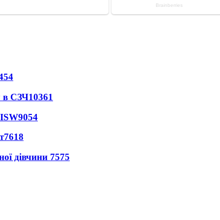
454
 в СЗЧ
10361
 ISW
9054
т
7618
ної дівчини
7575