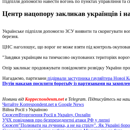
Підпілля допомогло навести вогонь по пунктах управління та с
Центр нацопору закликав українців і н
Українське підпілля допомогло ЗСУ виявити та скоригувати вог
березня.
ЦНС наголошує, що ворог не може взяти під контроль окуповані
"Завдяки українцям на тимчасово окупованих територіях ворогов
Опір закликає продовжувати повідомляти розвідку України про
Нагадаємо, партизани
підірвали заступника гауляйтера Нової К
Путін наказав посилити боротьбу із партизанами на захопле
Новини від
Корреспондент.net
в Telegram. Підписуйтесь на на
Читайте Korrespondent.net в Google News
Війна Росії з Україною
Сюжет
Вторгнення Росії в Україну. Онлайн
УЧХ повідомив про безпрецедентні атаки РФ у липні
Сюжет
"Полювати на лучника, а не на стрілу". Як Україні бор