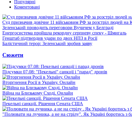
Популярні
Коментовані
Суд призначив довічне 11 військовим РФ за розстріл людей на 
Зеленський проводить переговори Вучичем у Белграді
Енергосистема пройшла рекордну серпневу спеку - Шмигаль
Генштаб підтвердив удари по двох НПЗ в Росії
Балістичний терор: Зеленський зробив заяву
Сюжети
Підсумки 07.08: "Пекельні" санкції і "парад" дронів
Вторгнення Росії в Україну. Онлайн
Війна на Близькому Сході. Онлайн
Пекельні санкції. Рішення Сената США
"Полювати на лучника, а не на стрілу". Як Україні боротись з 