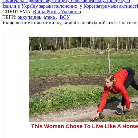
Сюжет
Загадковий звук вибуху налякав Москву: що це було
Їздили в Україну заради полонених: у Кореї затримали активіст
СПЕЦТЕМА:
Війна Росії з Україною
ТЕГИ:
оккупация
,
атака
,
ВСУ
Якщо ви помітили помилку, виділіть необхідний текст і натисніт