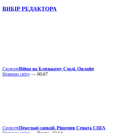
ВИБІР РЕДАКТОРА
Сюжет
Війна на Близькому Сході. Онлайн
Новини світу
— 00:07
Сюжет
Пекельні санкції. Рішення Сената США