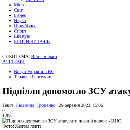
Місто
Світ
Бізнес
Наука
Шоу-бізнес
Спорт
Lifestyle
БЛОГИ ЧИТАЧІВ
СПЕЦТЕМА:
Війна в Ірані
ВСІ ТЕМИ
Вступ України в ЄС
Теракт в Барселоні
Підпілля допомогло ЗСУ атаку
Текст:
Людмила Троценко
, 29 березня 2023, 15:06
0
1208
Фото: Желтая лента