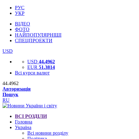
РУС
УКР
ВІДЕО
ФОТО
НАЙПОПУЛЯРНІШІ
СПЕЦПРОЕКТИ
USD
USD
44.4962
EUR
51.3814
Всі курси валют
44.4962
Авторизація
Пошук
RU
ВСІ РОЗДІЛИ
Головна
Україна
Всі новини розділу
Політика