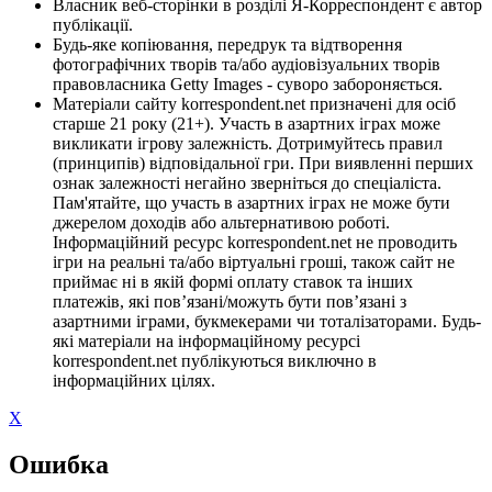
Власник веб-сторінки в розділі Я-Корреспондент є автор
публікації.
Будь-яке копіювання, передрук та відтворення
фотографічних творів та/або аудіовізуальних творів
правовласника Getty Images - суворо забороняється.
Матеріали сайту korrespondent.net призначені для осіб
старше 21 року (21+). Участь в азартних іграх може
викликати ігрову залежність. Дотримуйтесь правил
(принципів) відповідальної гри. При виявленні перших
ознак залежності негайно зверніться до спеціаліста.
Пам'ятайте, що участь в азартних іграх не може бути
джерелом доходів або альтернативою роботі.
Інформаційний ресурс korrespondent.net не проводить
ігри на реальні та/або віртуальні гроші, також сайт не
приймає ні в якій формі оплату ставок та інших
платежів, які пов’язані/можуть бути пов’язані з
азартними іграми, букмекерами чи тоталізаторами. Будь-
які матеріали на інформаційному ресурсі
korrespondent.net публікуються виключно в
інформаційних цілях.
X
Ошибка