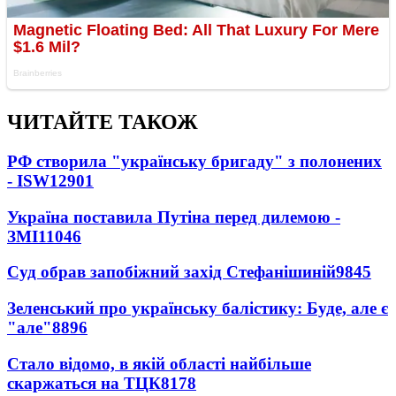
ЧИТАЙТЕ ТАКОЖ
РФ створила "українську бригаду" з полонених
- ISW
12901
Україна поставила Путіна перед дилемою -
ЗМІ
11046
Суд обрав запобіжний захід Стефанішиній
9845
Зеленський про українську балістику: Буде, але є
"але"
8896
Стало відомо, в якій області найбільше
скаржаться на ТЦК
8178