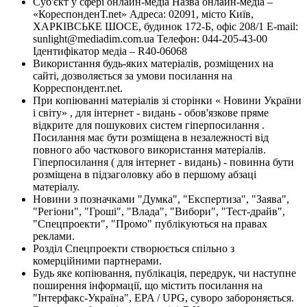
Суб'єкт у сфері онлайн-медіа Назва онлайн-медіа –
«КореспонденТ.net» Адреса: 02091, місто Київ,
ХАРКІВСЬКЕ ШОСЕ, будинок 172-Б, офіс 208/1 E-mail:
sunlight@mediadim.com.ua
Телефон: 044-205-43-00
Ідентифікатор медіа – R40-06068
Використання будь-яких матеріалів, розміщених на
сайті, дозволяється за умови посилання на
Корреспондент.net.
При копіюванні матеріалів зі сторінки « Новини України
і світу» , для інтернет - видань - обов'язкове пряме
відкрите для пошукових систем гіперпосилання .
Посилання має бути розміщена в незалежності від
повного або часткового використання матеріалів.
Гіперпосилання ( для інтернет - видань) - повинна бути
розміщена в підзаголовку або в першому абзаці
матеріалу.
Новини з позначками "Думка", "Експертиза", "Заява",
"Регіони", "Гроші", "Влада", "Вибори", "Тест-драйв",
"Спецпроекти", "Промо" публікуються на правах
реклами.
Розділ Спецпроекти створюється спільно з
комерційними партнерами.
Будь яке копіювання, публікація, передрук, чи наступне
поширення інформації, що містить посилання на
"Інтерфакс-Україна", EPA / UPG, суворо забороняється.