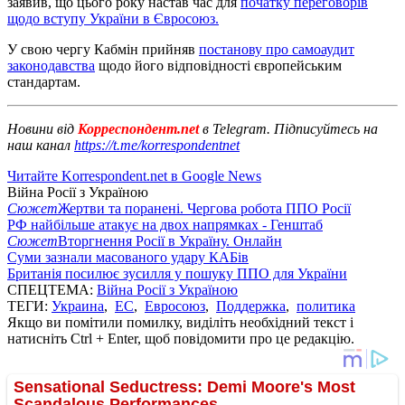
заявив, що цього року настав час для
початку переговорів
щодо вступу України в Євросоюз.
У свою чергу Кабмін прийняв
постанову про самоаудит
законодавства
щодо його відповідності європейським
стандартам.
Новини від
Корреспондент.net
в Telegram. Підписуйтесь на
наш канал
https://t.me/korrespondentnet
Читайте Korrespondent.net в Google News
Війна Росії з Україною
Сюжет
Жертви та поранені. Чергова робота ППО Росії
РФ найбільше атакує на двох напрямках - Генштаб
Сюжет
Вторгнення Росії в Україну. Онлайн
Суми зазнали масованого удару КАБів
Британія посилює зусилля у пошуку ППО для України
СПЕЦТЕМА:
Війна Росії з Україною
ТЕГИ:
Украина
,
ЕС
,
Евросоюз
,
Поддержка
,
политика
Якщо ви помітили помилку, виділіть необхідний текст і
натисніть Ctrl + Enter, щоб повідомити про це редакцію.