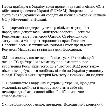
Перед приїздом в Україну вони провели два дні з місією ЄС з
військової допомоги Україні (EUMAM). Зокрема, вони
зустрілися з українськими солдатами після військових навчань
ЄС у Німеччині та Польщі.
За інформацією джерел, у четвер відбулися зустрічі з
народними депутатами, міністром оборони Олексієм
Резніковим, віце-прем'єром Ольгою Стефанішиною,
заступником міністра закордонних справ Євгеном
Перебийносом, заступником голови Офісу президента
Романом Машовцем та відвідування Бородянки.
ЗМІ наголошує, що це перший візит усіх 27 послів країн-
членів ЄС до України з моменту повномасштабного
вторгнення Росії. Крім того, до 24 лютого 2022 року також
ніколи не відбувалося подібних візитів до України у повному
складі. Подібні виїзні зустрічі Комітету є неабиякими подіями.
"ЄС залишається відданим підтримці України, щоб дати
можливість країні та її народу захистити себе від
невиправданої агресивної війни Росії", - зазначив
співрозмовник.
Як повідомлялося раніше, президент Володимир Зеленський