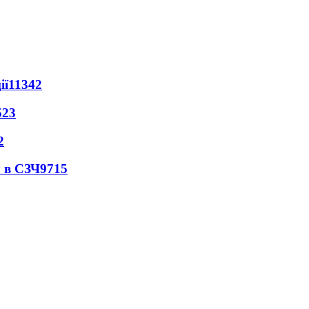
ії
11342
523
2
 в СЗЧ
9715