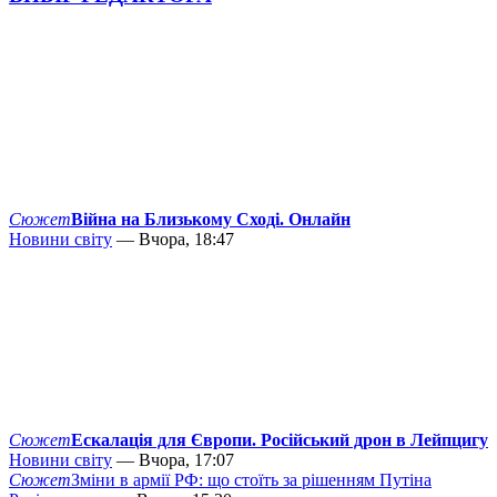
Сюжет
Війна на Близькому Сході. Онлайн
Новини світу
— Вчора, 18:47
Сюжет
Ескалація для Європи. Російський дрон в Лейпцигу
Новини світу
— Вчора, 17:07
Сюжет
Зміни в армії РФ: що стоїть за рішенням Путіна