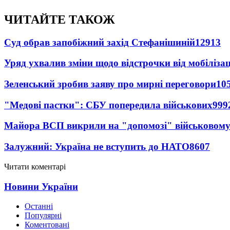
ЧИТАЙТЕ ТАКОЖ
Суд обрав запобіжний захід Стефанішиній
12913
Уряд ухвалив зміни щодо відстрочки від мобілізац
Зеленський зробив заяву про мирні переговори
10
"Медові пастки": СБУ попередила військових
999
Майора ВСП викрили на "допомозі" військовому
Залужний: Україна не вступить до НАТО
8607
Читати коментарі
Новини України
Останні
Популярні
Коментовані