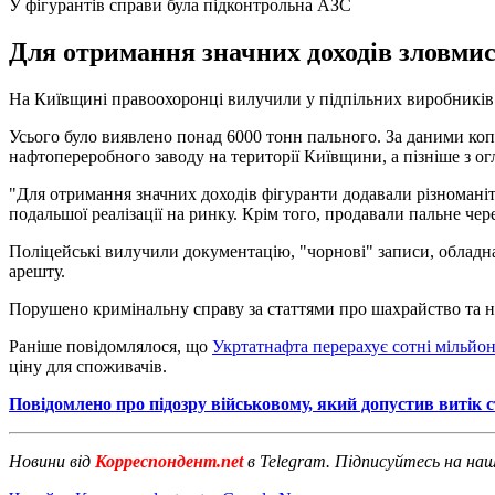
У фігурантів справи була підконтрольна АЗС
Для отримання значних доходів зловмисн
На Київщині правоохоронці вилучили у підпільних виробників
Усього було виявлено понад 6000 тонн пального. За даними коп
нафтопереробного заводу на території Київщини, а пізніше з ог
"Для отримання значних доходів фігуранти додавали різноманіт
подальшої реалізації на ринку. Крім того, продавали пальне чер
Поліцейські вилучили документацію, "чорнові" записи, обладна
арешту.
Порушено кримінальну справу за статтями про шахрайство та нез
Раніше повідомлялося, що
Укртатнафта перерахує сотні мільйон
ціну для споживачів.
Повідомлено про підозру військовому, який допустив витік 
Новини від
Корреспондент.net
в Telegram. Підписуйтесь на на