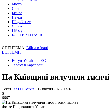
Місто
Світ
Бізнес
Наука
Шоу-бізнес
Спорт
Lifestyle
БЛОГИ ЧИТАЧІВ
СПЕЦТЕМА:
Війна в Ірані
ВСІ ТЕМИ
Вступ України в ЄС
Теракт в Барселоні
На Київщині вилучили тисячі
Текст:
Катя Юськів
, 12 квітня 2023, 14:18
0
6667
Фото: Нацполиция Украины