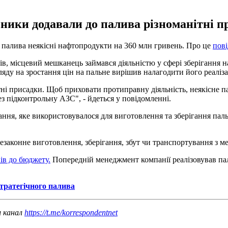
ики додавали до палива різноманітні при
 палива неякісні нафтопродукти на 360 млн гривень. Про це
пов
ів, місцевий мешканець займався діяльністю у сфері зберігання 
ляду на зростання цін на пальне вирішив налагодити його реаліза
ні присадки. Щоб приховати протиправну діяльність, неякісне па
ез підконтрольну АЗС", - йдеться у повідомленні.
ння, яке використовувалося для виготовлення та зберігання пал
аконне виготовлення, зберігання, збут чи транспортування з мет
ів до бюджету.
Попередній менеджмент компанії реалізовував паль
стратегічного палива
ш канал
https://t.me/korrespondentnet