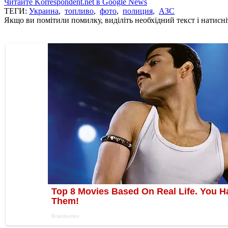
Читайте Korrespondent.net в Google News
ТЕГИ:
Украина
,
топливо
,
фото
,
полиция
,
АЗС
Якщо ви помітили помилку, виділіть необхідний текст і натисніт