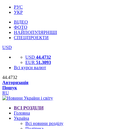
РУС
УКР
ВІДЕО
ФОТО
НАЙПОПУЛЯРНІШІ
СПЕЦПРОЕКТИ
USD
USD
44.4732
EUR
51.3093
Всі курси валют
44.4732
Авторизація
Пошук
RU
ВСІ РОЗДІЛИ
Головна
Україна
Всі новини розділу
Політика