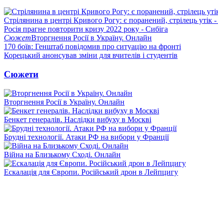
Стрілянина в центрі Кривого Рогу: є поранений, стрілець утік -
Росія прагне повторити кризу 2022 року - Сибіга
Сюжет
Вторгнення Росії в Україну. Онлайн
170 боїв: Генштаб повідомив про ситуацію на фронті
Корецький анонсував зміни для вчителів і студентів
Сюжети
Вторгнення Росії в Україну. Онлайн
Бенкет генералів. Наслідки вибуху в Москві
Брудні технології. Атаки РФ на вибори у Франції
Війна на Близькому Сході. Онлайн
Ескалація для Європи. Російський дрон в Лейпцигу