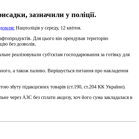
садки, зазначили у поліції.
ідомляє
Нацполіція у середу, 12 квітня.
нафтопродуктів. Для цього він орендував територію
цію без дозволів.
льне реалізовували суб'єктам господарювання за готівку для
ьного, а також паливо. Вирішується питання про накладення
ою збуту підакцизних товарів (ст.190, ст.204 КК України).
не через АЗС без сплати акцизу, хоч його сума закладалася в