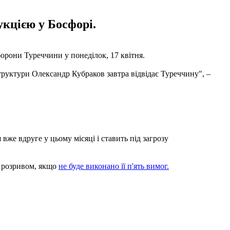
укцією у Босфорі.
рони Туреччини у понеділок, 17 квітня.
труктури Олександр Кубраков завтра відвідає Туреччину", –
 вже вдруге у цьому місяці і ставить під загрозу
м розривом, якщо
не буде виконано її п'ять вимог.