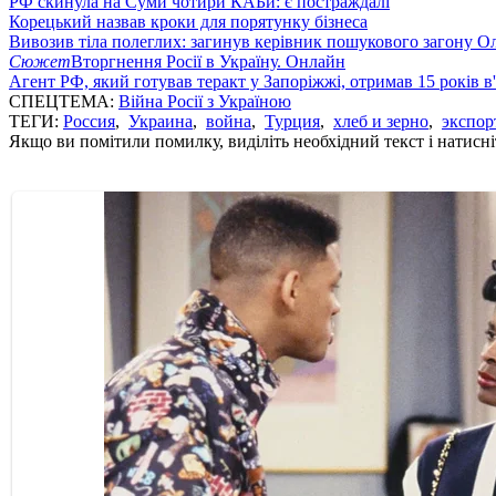
РФ скинула на Суми чотири КАБи: є постраждалі
Корецький назвав кроки для порятунку бізнеса
Вивозив тіла полеглих: загинув керівник пошукового загону О
Сюжет
Вторгнення Росії в Україну. Онлайн
Агент РФ, який готував теракт у Запоріжжі, отримав 15 років в
СПЕЦТЕМА:
Війна Росії з Україною
ТЕГИ:
Россия
,
Украина
,
война
,
Турция
,
хлеб и зерно
,
экспор
Якщо ви помітили помилку, виділіть необхідний текст і натисніт