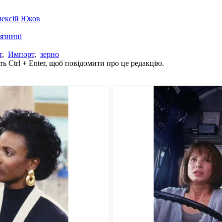
лексій Юков
'язниці
т
,
Импорт
,
зерно
ь Ctrl + Enter, щоб повідомити про це редакцію.