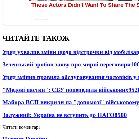
ЧИТАЙТЕ ТАКОЖ
Уряд ухвалив зміни щодо відстрочки від мобілізац
Зеленський зробив заяву про мирні переговори
10
Уряд змінив правила обслуговування чоловіків у
"Медові пастки": СБУ попередила військових
952
Майора ВСП викрили на "допомозі" військовому
Залужний: Україна не вступить до НАТО
8500
Читати коментарі