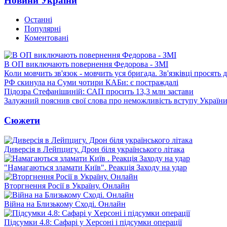
Новини України
Останні
Популярні
Коментовані
В ОП виключають повернення Федорова - ЗМІ
Коли мовчить зв'язок - мовчить уся бригада. Зв'язківці просять
РФ скинула на Суми чотири КАБи: є постраждалі
Підозра Стефанішиній: САП просить 13,3 млн застави
Залужний пояснив свої слова про неможливість вступу Украї
Сюжети
Диверсія в Лейпцигу. Дрон біля українського літака
"Намагаються зламати Київ". Реакція Заходу на удар
Вторгнення Росії в Україну. Онлайн
Війна на Близькому Сході. Онлайн
Підсумки 4.8: Сафарі у Херсоні і підсумки операції