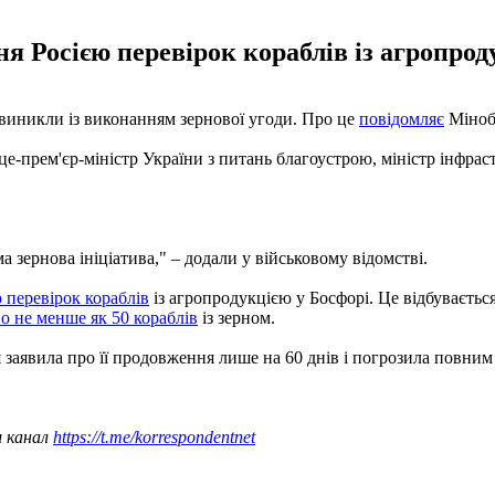
ня Росією перевірок кораблів із агропрод
виникли із виконанням зернової угоди. Про це
повідомляє
Мінобо
е-прем'єр-міністр України з питань благоустрою, міністр інфрас
а зернова ініціатива," – додали у військовому відомстві.
 перевірок кораблів
із агропродукцією у Босфорі. Це відбувається
о не менше як 50 кораблів
із зерном.
я заявила про її продовження лише на 60 днів і погрозила повни
ш канал
https://t.me/korrespondentnet