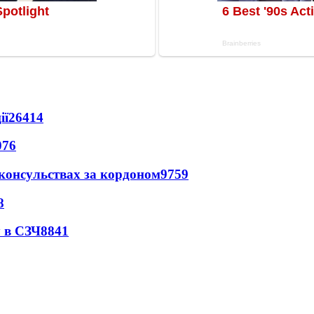
ії
26414
076
 консульствах за кордоном
9759
8
 в СЗЧ
8841