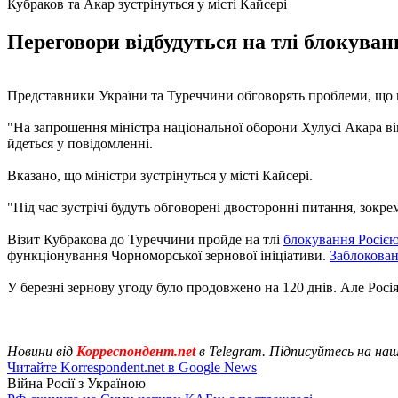
Кубраков та Акар зустрінуться у місті Кайсері
Переговори відбудуться на тлі блокуван
Представники України та Туреччини обговорять проблеми, що 
"На запрошення міністра національної оборони Хулусі Акара віц
йдеться у повідомленні.
Вказано, що міністри зустрінуться у місті Кайсері.
"Під час зустрічі будуть обговорені двосторонні питання, зокрем
Візит Кубракова до Туреччини пройде на тлі
блокування Росією
функціонування Чорноморської зернової ініціативи.
Заблокован
У березні зернову угоду було продовжено на 120 днів. Але Росі
Новини від
Корреспондент.net
в Telegram. Підписуйтесь на на
Читайте Korrespondent.net в Google News
Війна Росії з Україною