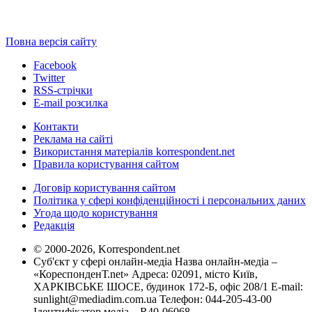
Повна версія сайту
Facebook
Twitter
RSS-стрічки
E-mail розсилка
Контакти
Реклама на сайті
Використання матеріалів korrespondent.net
Правила користування сайтом
Договір користування сайтом
Політика у сфері конфіденційності і персональних даних
Угода щодо користування
Редакція
© 2000-2026, Korrespondent.net
Суб'єкт у сфері онлайн-медіа Назва онлайн-медіа –
«КореспонденТ.net» Адреса: 02091, місто Київ,
ХАРКІВСЬКЕ ШОСЕ, будинок 172-Б, офіс 208/1 E-mail:
sunlight@mediadim.com.ua
Телефон: 044-205-43-00
Ідентифікатор медіа – R40-06068