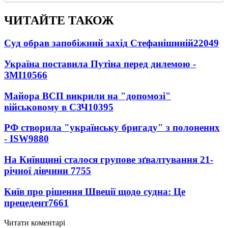
ЧИТАЙТЕ ТАКОЖ
Суд обрав запобіжний захід Стефанішиній
22049
Україна поставила Путіна перед дилемою -
ЗМІ
10566
Майора ВСП викрили на "допомозі"
військовому в СЗЧ
10395
РФ створила "українську бригаду" з полонених
- ISW
9880
На Київщині сталося групове зґвалтування 21-
річної дівчини
7755
Київ про рішення Швеції щодо судна: Це
прецедент
7661
Читати коментарі