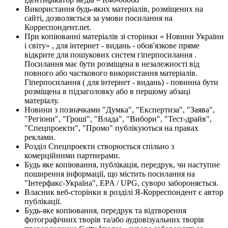
Використання будь-яких матеріалів, розміщених на
сайті, дозволяється за умови посилання на
Корреспондент.net.
При копіюванні матеріалів зі сторінки « Новини України
і світу» , для інтернет - видань - обов'язкове пряме
відкрите для пошукових систем гіперпосилання .
Посилання має бути розміщена в незалежності від
повного або часткового використання матеріалів.
Гіперпосилання ( для інтернет - видань) - повинна бути
розміщена в підзаголовку або в першому абзаці
матеріалу.
Новини з позначками "Думка", "Експертиза", "Заява",
"Регіони", "Гроші", "Влада", "Вибори", "Тест-драйв",
"Спецпроекти", "Промо" публікуються на правах
реклами.
Розділ Спецпроекти створюється спільно з
комерційними партнерами.
Будь яке копіювання, публікація, передрук, чи наступне
поширення інформації, що містить посилання на
"Інтерфакс-Україна", EPA / UPG, суворо забороняється.
Власник веб-сторінки в розділі Я-Корреспондент є автор
публікації.
Будь-яке копіювання, передрук та відтворення
фотографічних творів та/або аудіовізуальних творів