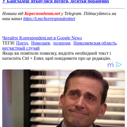
У Бангладеш зіткнулися потяги, десятки поранених
Новини від
Кореспондент.net
у Telegram. Підписуйтесь на
наш канал
https://t.me/korrespondentnet
Читайте Korrespondent.net в Google News
ТЕГИ:
Поезд
,
Николаев
,
полиция
,
Николаевская область
,
несчастный случай
Якщо ви помітили помилку, виділіть необхідний текст і
натисніть Ctrl + Enter, щоб повідомити про це редакцію.