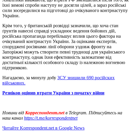
їхні зимові спроби наступу не досягли цілей, а зараз російські
сили зосередилися на підготовці до очікуваного контрнаступу
України.
Крім того, у британській розвідці зазначили, що хоча стан
ґрунтів навесні справді ускладнює ведення бойових дій,
російська пропаганда перебільшує вплив цього фактора на
очікуваний контрнаступ України. За оцінками експертів,
споруджені росіянами лінії оборони уздовж фронту на
Запоріжжі можуть створити певні труднощі для українського
контрнаступу, однак їхня ефективність залежатиме від
достатньої кількості особового складу із належною вогневою
підтримкою.
Нагадаємо, за минулу добу
ЗСУ знищили 690 російских
військових.
Резніков оцінив втрати України з початку війни
Новини від
Корреспондент.net
в Telegram. Підписуйтесь на
наш канал
https://t.me/korrespondentnet
Читайте Korrespondent.net в Google News