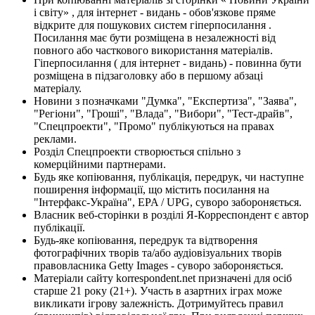
і світу» , для інтернет - видань - обов'язкове пряме
відкрите для пошукових систем гіперпосилання .
Посилання має бути розміщена в незалежності від
повного або часткового використання матеріалів.
Гіперпосилання ( для інтернет - видань) - повинна бути
розміщена в підзаголовку або в першому абзаці
матеріалу.
Новини з позначками "Думка", "Експертиза", "Заява",
"Регіони", "Гроші", "Влада", "Вибори", "Тест-драйв",
"Спецпроекти", "Промо" публікуються на правах
реклами.
Розділ Спецпроекти створюється спільно з
комерційними партнерами.
Будь яке копіювання, публікація, передрук, чи наступне
поширення інформації, що містить посилання на
"Інтерфакс-Україна", EPA / UPG, суворо забороняється.
Власник веб-сторінки в розділі Я-Корреспондент є автор
публікації.
Будь-яке копіювання, передрук та відтворення
фотографічних творів та/або аудіовізуальних творів
правовласника Getty Images - суворо забороняється.
Матеріали сайту korrespondent.net призначені для осіб
старше 21 року (21+). Участь в азартних іграх може
викликати ігрову залежність. Дотримуйтесь правил