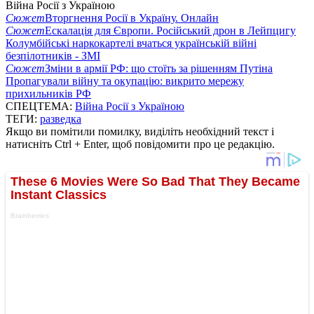
Війна Росії з Україною
Сюжет
Вторгнення Росії в Україну. Онлайн
Сюжет
Ескалація для Європи. Російський дрон в Лейпцигу
Колумбійські наркокартелі вчаться українській війні
безпілотників - ЗМІ
Сюжет
Зміни в армії РФ: що стоїть за рішенням Путіна
Пропагували війну та окупацію: викрито мережу
прихильників РФ
СПЕЦТЕМА:
Війна Росії з Україною
ТЕГИ:
разведка
Якщо ви помітили помилку, виділіть необхідний текст і
натисніть Ctrl + Enter, щоб повідомити про це редакцію.