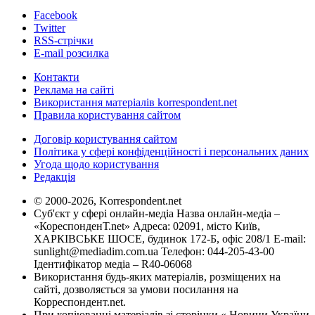
Facebook
Twitter
RSS-стрічки
E-mail розсилка
Контакти
Реклама на сайті
Використання матеріалів korrespondent.net
Правила користування сайтом
Договір користування сайтом
Політика у сфері конфіденційності і персональних даних
Угода щодо користування
Редакція
© 2000-2026, Korrespondent.net
Суб'єкт у сфері онлайн-медіа Назва онлайн-медіа –
«КореспонденТ.net» Адреса: 02091, місто Київ,
ХАРКІВСЬКЕ ШОСЕ, будинок 172-Б, офіс 208/1 E-mail:
sunlight@mediadim.com.ua
Телефон: 044-205-43-00
Ідентифікатор медіа – R40-06068
Використання будь-яких матеріалів, розміщених на
сайті, дозволяється за умови посилання на
Корреспондент.net.
При копіюванні матеріалів зі сторінки « Новини України