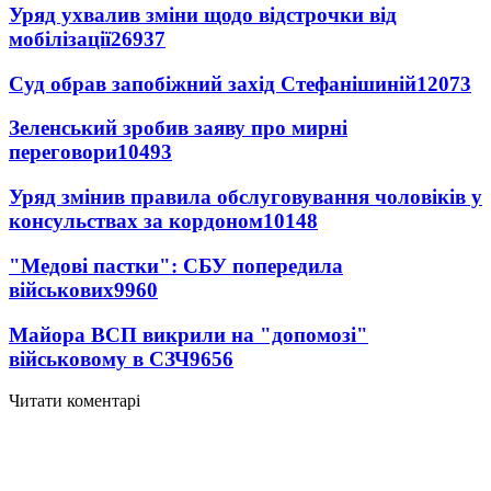
Уряд ухвалив зміни щодо відстрочки від
мобілізації
26937
Суд обрав запобіжний захід Стефанішиній
12073
Зеленський зробив заяву про мирні
переговори
10493
Уряд змінив правила обслуговування чоловіків у
консульствах за кордоном
10148
"Медові пастки": СБУ попередила
військових
9960
Майора ВСП викрили на "допомозі"
військовому в СЗЧ
9656
Читати коментарі