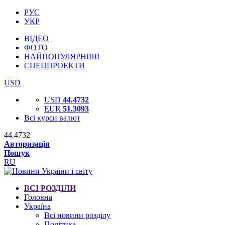
РУС
УКР
ВІДЕО
ФОТО
НАЙПОПУЛЯРНІШІ
СПЕЦПРОЕКТИ
USD
USD
44.4732
EUR
51.3093
Всі курси валют
44.4732
Авторизація
Пошук
RU
ВСІ РОЗДІЛИ
Головна
Україна
Всі новини розділу
Політика