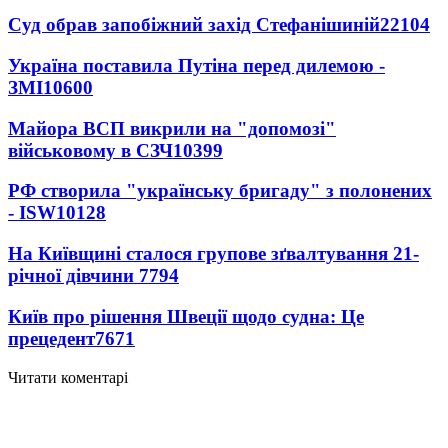
Суд обрав запобіжний захід Стефанішиній
22104
Україна поставила Путіна перед дилемою -
ЗМІ
10600
Майора ВСП викрили на "допомозі"
військовому в СЗЧ
10399
РФ створила "українську бригаду" з полонених
- ISW
10128
На Київщині сталося групове зґвалтування 21-
річної дівчини
7794
Київ про рішення Швеції щодо судна: Це
прецедент
7671
Читати коментарі