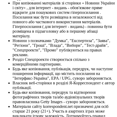
При копіюванні матеріалів зі сторінки « Новини України
і світу» , для інтернет - видань - обов'язкове пряме
відкрите для пошукових систем гіперпосилання .
Посилання має бути розміщена в незалежності від
повного або часткового використання матеріалів.
Гіперпосилання ( для інтернет - видань) - повинна бути
розміщена в підзаголовку або в першому абзаці
матеріалу.
Новини з позначками "Думка", "Експертиза", "Заява",
"Регіони", "Гроші", "Влада", "Вибори", "Тест-драйв",
"Спецпроекти", "Промо" публікуються на правах
реклами.
Розділ Спецпроекти створюється спільно з
комерційними партнерами.
Будь яке копіювання, публікація, передрук, чи наступне
поширення інформації, що містить посилання на
"Інтерфакс-Україна", EPA / UPG, суворо забороняється.
Власник веб-сторінки в розділі Я-Корреспондент є автор
публікації.
Будь-яке копіювання, передрук та відтворення
фотографічних творів та/або аудіовізуальних творів
правовласника Getty Images - суворо забороняється.
Матеріали сайту korrespondent.net призначені для осіб
старше 21 року (21+). Участь в азартних іграх може
викликати ігрову залежність. Дотримуйтесь правил