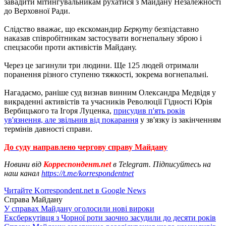
завадити мітингувальникам рухатися з Майдану Незалежності
до Верховної Ради.
Слідство вважає, що екскомандир
Беркуту
безпідставно
наказав співробітникам застосувати вогнепальну зброю і
спецзасоби проти активістів Майдану.
Через це загинули три людини. Ще 125 людей отримали
поранення різного ступеню тяжкості, зокрема вогнепальні.
Нагадаємо, раніше суд визнав винним Олександра Медвідя у
викраденні активістів та учасників Революції Гідності Юрія
Вербицького та Ігоря Луценка,
присудив п'ять років
ув'язнення, але звільнив від покарання
у зв'язку із закінченням
термінів давності справи.
До суду направлено чергову справу Майдану
Новини від
Корреспондент.net
в Telegram. Підписуйтесь на
наш канал
https://t.me/korrespondentnet
Читайте Korrespondent.net в Google News
Справа Майдану
У справах Майдану оголосили нові вироки
Ексберкутівця з Чорної роти заочно засудили до десяти років