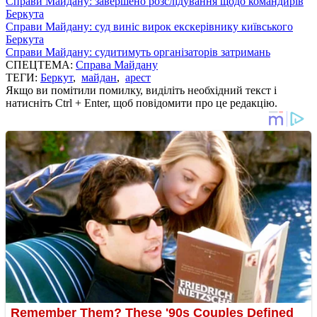
Справи Майдану: завершено розслідування щодо командирів
Беркута
Справи Майдану: суд виніс вирок екскерівнику київського
Беркута
Справи Майдану: судитимуть організаторів затримань
СПЕЦТЕМА:
Справа Майдану
ТЕГИ:
Беркут
,
майдан
,
арест
Якщо ви помітили помилку, виділіть необхідний текст і
натисніть Ctrl + Enter, щоб повідомити про це редакцію.