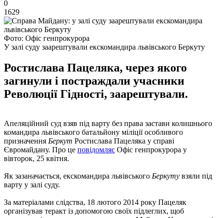
0
1629
Фото: Офіс генпрокурора
У залі суду заарештували екскомандира львівського Беркуту
Ростислава Пацеляка, через якого
загинули і постраждали учасники
Революції Гідності, заарештували.
Апеляційний суд взяв під варту без права застави колишнього
командира львівського батальйону міліції особливого
призначення
Беркут
Ростислава Пацеляка у справі
Євромайдану. Про це
повідомляє
Офіс генпрокурора у
вівторок, 25 квітня.
Як зазаначається, екскомандира львівського
Беркуту
взяли під
варту у залі суду.
За матеріалами слідства, 18 лютого 2014 року Пацеляк
організував теракт із допомогою своїх підлеглих, щоб