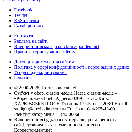
Facebook
Twitter
RSS-стрічки
E-mail розсилка
Контакти
Реклама на сайті
Використання матеріалів korrespondent.net
Правила користування сайтом
Договір користування сайтом
Політика у сфері конфіденційності і персональних даних
Угода щодо користування
Редакція
© 2000-2026, Korrespondent.net
Суб'єкт у сфері онлайн-медіа Назва онлайн-медіа –
«КореспонденТ.net» Адреса: 02091, місто Київ,
ХАРКІВСЬКЕ ШОСЕ, будинок 172-Б, офіс 208/1 E-mail:
sunlight@mediadim.com.ua
Телефон: 044-205-43-00
Ідентифікатор медіа – R40-06068
Використання будь-яких матеріалів, розміщених на
сайті, дозволяється за умови посилання на
Корреспондент.net.