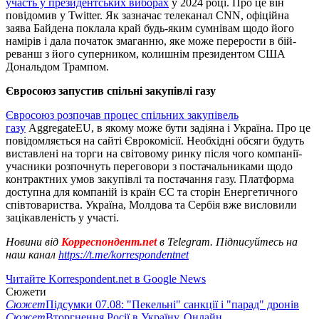
участь у президентських виборах
у 2024 році. Про це він
повідомив у Twitter. Як зазначає телеканал CNN, офіційна
заява Байдена поклала край будь-яким сумнівам щодо його
намірів і дала початок змаганню, яке може перерости в бій-
реванш з його суперником, колишнім президентом США
Дональдом Трампом.
Євросоюз запустив спільні закупівлі газу
Євроcоюз розпочав процес спільних закупівель
газу
AggregateEU, в якому може бути задіяна і Україна. Про це
повідомляється на сайті Єврокомісії. Необхідні обсяги будуть
виставлені на торги на світовому ринку після чого компанії-
учасники розпочнуть переговори з постачальниками щодо
контрактних умов закупівлі та постачання газу. Платформа
доступна для компаній із країн ЄС та сторін Енергетичного
співтовариства. Україна, Молдова та Сербія вже висловили
зацікавленість у участі.
Новини від
Корреспондент.net
в Telegram. Підписуйтесь на
наш канал
https://t.me/korrespondentnet
Читайте Korrespondent.net в Google News
Сюжети
Сюжет
Підсумки 07.08: "Пекельні" санкції і "парад" дронів
Сюжет
Вторгнення Росії в Україну. Онлайн