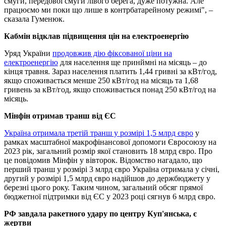
смуги, передової смуги лівого берега, дуже потужна. Але
працюємо ми поки що лише в контрбатарейному режимі", –
сказала Гуменюк.
Кабмін відклав підвищення цін на електроенергію
Уряд України
продовжив дію фіксованої ціни на
електроенергію
для населення ще принймні на місяць – до
кінця травня. Зараз населення платить 1,44 гривні за кВт/год,
якщо споживається менше 250 кВт/год на місяць та 1,68
гривень за кВт/год, якщо споживається понад 250 кВт/год на
місяць.
Мінфін отримав транш від ЄС
Україна отримала третій транш у розмірі 1,5 млрд євро
у
рамках масштабної макрофінансової допомоги Євросоюзу на
2023 рік, загальний розмір якої становить 18 млрд євро. Про
це повідомив Мінфін у вівторок. Відомство нагадало, що
перший транш у розмірі 3 млрд євро Україна отримала у січні,
другий у розмірі 1,5 млрд євро надійшов до держбюджету у
березні цього року. Таким чином, загальний обсяг прямої
бюджетної підтримки від ЄС у 2023 році сягнув 6 млрд євро.
РФ завдала ракетного удару по центру Куп'янська, є
жертви