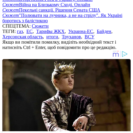
Сюжет
Війна на Близькому Сході. Онлайн
Сюжет
Пекельні санкції. Рішення Сената США
Сюжет
"Полювати на лучника, а не на стрілу". Як Україні
боротись з балістикою
СПЕЦТЕМА:
Сюжети
ТЕГИ:
газ
,
ЕС
,
Тарифы ЖКХ
,
Украина-ЕС
,
Байден
,
Херсонская область
,
итоги
,
Труханов
,
ВСУ
Якщо ви помітили помилку, виділіть необхідний текст і
натисніть Ctrl + Enter, щоб повідомити про це редакцію.