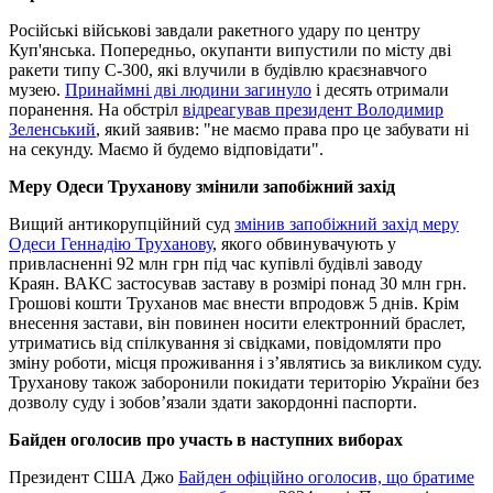
Російські військові завдали ракетного удару по центру
Куп'янська. Попередньо, окупанти випустили по місту дві
ракети типу С-300, які влучили в будівлю краєзнавчого
музею.
Принаймні дві людини загинуло
і десять отримали
поранення. На обстріл
відреагував президент Володимир
Зеленський
, який заявив: "не маємо права про це забувати ні
на секунду. Маємо й будемо відповідати".
Меру Одеси Труханову змінили запобіжний захід
Вищий антикорупційний суд
змінив запобіжний захід меру
Одеси Геннадію Труханову
, якого обвинувачують у
привласненні 92 млн грн під час купівлі будівлі заводу
Краян. ВАКС застосував заставу в розмірі понад 30 млн грн.
Грошові кошти Труханов має внести впродовж 5 днів. Крім
внесення застави, він повинен носити електронний браслет,
утриматись від спілкування зі свідками, повідомляти про
зміну роботи, місця проживання і з’являтись за викликом суду.
Труханову також заборонили покидати територію України без
дозволу суду і зобов’язали здати закордонні паспорти.
Байден оголосив про участь в наступних виборах
Президент США Джо
Байден офіційно оголосив, що братиме