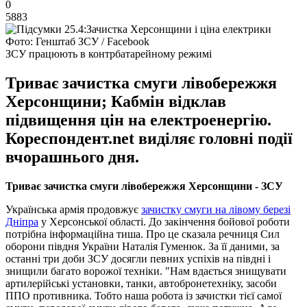
0
5883
Фото: Генштаб ЗСУ / Facebook
ЗСУ працюють в контрбатарейному режимі
Триває зачистка смуги лівобережжя
Херсонщини; Кабмін відклав
підвищення цін на електроенергію.
Кореспондент.net виділяє головні події
вчорашнього дня.
Триває зачистка смуги лівобережжя Херсонщини - ЗСУ
Українська армія продовжує
зачистку смуги на лівому березі
Дніпра
у Херсонської області. До закінчення бойової роботи
потрібна інформаційна тиша. Про це сказала речниця Сил
оборони півдня України Наталія Гуменюк. За її даними, за
останні три доби ЗСУ досягли певних успіхів на півдні і
знищили багато ворожої техніки. "Нам вдається знищувати
артилерійські установки, танки, автобронетехніку, засоби
ППО противника. Тобто наша робота із зачистки тієї самої