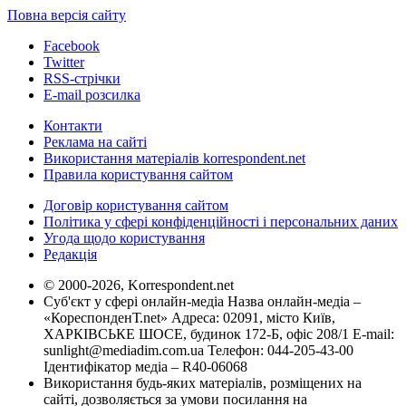
Повна версія сайту
Facebook
Twitter
RSS-стрічки
E-mail розсилка
Контакти
Реклама на сайті
Використання матеріалів korrespondent.net
Правила користування сайтом
Договір користування сайтом
Політика у сфері конфіденційності і персональних даних
Угода щодо користування
Редакція
© 2000-2026, Korrespondent.net
Суб'єкт у сфері онлайн-медіа Назва онлайн-медіа –
«КореспонденТ.net» Адреса: 02091, місто Київ,
ХАРКІВСЬКЕ ШОСЕ, будинок 172-Б, офіс 208/1 E-mail:
sunlight@mediadim.com.ua
Телефон: 044-205-43-00
Ідентифікатор медіа – R40-06068
Використання будь-яких матеріалів, розміщених на
сайті, дозволяється за умови посилання на