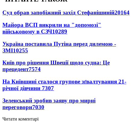
Суд обрав запобіжний захід Стефанішиній
20164
Майора ВСП викрили на "допомозі"
військовому в СЗЧ
10289
Україна поставила Путіна перед дилемою -
ЗМІ
10255
Київ про рішення Швеції щодо судна: Це
прецедент
7574
На Київщині сталося групове зґвалтування 21-
річної дівчини
7307
Зеленський зробив заяву про мирні
переговори
7030
Читати коментарі