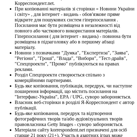
Корреспондент.net.
При копіюванні матеріалів зі сторінки « Новини України
і світу» , для інтернет - видань - обов'язкове пряме
відкрите для пошукових систем гіперпосилання .
Посилання має бути розміщена в незалежності від
повного або часткового використання матеріалів.
Гіперпосилання ( для інтернет - видань) - повинна бути
розміщена в підзаголовку або в першому абзаці
матеріалу.
Новини з позначками "Думка", "Експертиза", "Заява",
"Регіони", "Гроші", "Влада", "Вибори", "Тест-драйв",
"Спецпроекти", "Промо" публікуються на правах
реклами.
Розділ Спецпроекти створюється спільно з
комерційними партнерами.
Будь яке копіювання, публікація, передрук, чи наступне
поширення інформації, що містить посилання на
"Інтерфакс-Україна", EPA / UPG, суворо забороняється.
Власник веб-сторінки в розділі Я-Корреспондент є автор
публікації.
Будь-яке копіювання, передрук та відтворення
фотографічних творів та/або аудіовізуальних творів
правовласника Getty Images - суворо забороняється.
Матеріали сайту korrespondent.net призначені для осіб
старше 21 року (21+). Участь в азартних іграх може