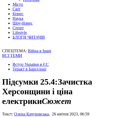
Місто
Світ
Бізнес
Наука
Шоу-бізнес
Спорт
Lifestyle
БЛОГИ ЧИТАЧІВ
СПЕЦТЕМА:
Війна в Ірані
ВСІ ТЕМИ
Вступ України в ЄС
Теракт в Барселоні
Підсумки 25.4:Зачистка
Херсонщини і ціна
електрики
Сюжет
Текст:
Олена Качуровська
, 26 квітня 2023, 06:59