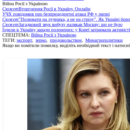
Війна Росії з Україною
Сюжет
Вторгнення Росії в Україну. Онлайн
УЧХ повідомив про безпрецедентні атаки РФ у липні
Сюжет
"Полювати на лучника, а не на стрілу". Як Україні бор
Сюжет
Загадковий звук вибуху налякав Москву: що це було
Їздили в Україну заради полонених: у Кореї затримали активіст
СПЕЦТЕМА:
Війна Росії з Україною
ТЕГИ:
экспорт
,
зерно
,
продовольствие
,
Минагрополитики
Якщо ви помітили помилку, виділіть необхідний текст і натисніт