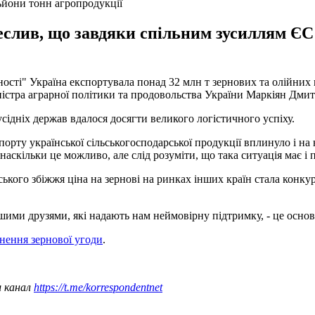
ьйони тонн агропродукції
слив, що завдяки спільним зусиллям ЄС і
ості" Україна експортувала понад 32 млн т зернових та олійних к
істра аграрної політики та продовольства України Маркіян Дми
сідніх держав вдалося досягти великого логістичного успіху.
порту української сільськогосподарської продукції вплинуло і на
скільки це можливо, але слід розуміти, що така ситуація має і п
кого збіжжя ціна на зернові на ринках інших країн стала конкур
ими друзями, які надають нам неймовірну підтримку, - це основ
ення зернової угоди
.
ш канал
https://t.me/korrespondentnet