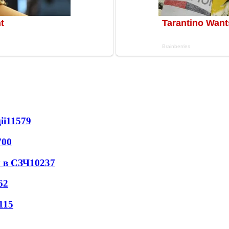
ії
11579
700
 в СЗЧ
10237
62
115