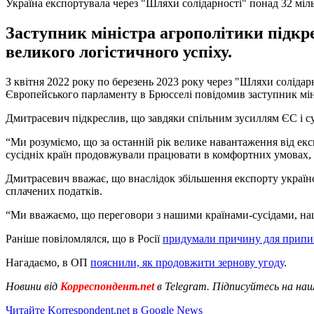
Україна експортувала через "Шляхи солідарності" понад 32 міл
Заступник міністра агрополітики підкре
великого логістичного успіху.
З квітня 2022 року по березень 2023 року через "Шляхи солідарн
Європейського парламенту в Брюсселі повідомив заступник мін
Дмитрасевич підкреслив, що завдяки спільним зусиллям ЄС і су
“Ми розуміємо, що за останній рік велике навантаження від екс
сусідніх країн продовжували працювати в комфортних умовах, на
Дмитрасевич вважає, що внаслідок збільшення експорту українсь
сплачених податків.
“Ми вважаємо, що переговори з нашими країнами-сусідами, наш
Раніше повіломлялся, що в Росії
придумали причину для припин
Нагадаємо, в ОП
пояснили, як продовжити зернову угоду
.
Новини від
Корреспондент.net
в Telegram. Підписуйтесь на на
Читайте Korrespondent.net в Google News