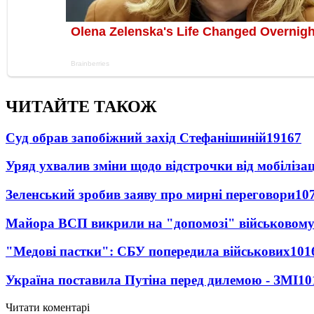
ЧИТАЙТЕ ТАКОЖ
Суд обрав запобіжний захід Стефанішиній
19167
Уряд ухвалив зміни щодо відстрочки від мобілізац
Зеленський зробив заяву про мирні переговори
10
Майора ВСП викрили на "допомозі" військовому
"Медові пастки": СБУ попередила військових
101
Україна поставила Путіна перед дилемою - ЗМІ
10
Читати коментарі