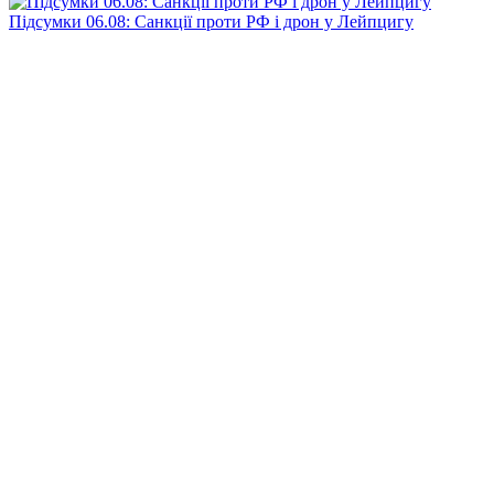
Підсумки 06.08: Санкції проти РФ і дрон у Лейпцигу