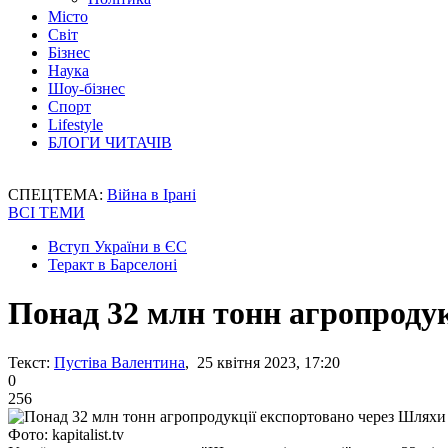
Місто
Світ
Бізнес
Наука
Шоу-бізнес
Спорт
Lifestyle
БЛОГИ ЧИТАЧІВ
СПЕЦТЕМА:
Війна в Ірані
ВСІ ТЕМИ
Вступ України в ЄС
Теракт в Барселоні
Понад 32 млн тонн агропродук
Текст:
Пустіва Валентина
, 25 квітня 2023, 17:20
0
256
Фото: kapitalist.tv