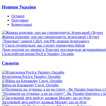
Новини України
Останні
Популярні
Коментовані
Жовква розповів, про що говоритимуть Зеленський і Вучич
"Пекельні" санкції США для РФ: реакція Зеленського
У Скелі підтвердили, що з полку переводять бійців
Дрон поцілив по лікарні в Херсоні: постраждали медпрацівниц
Сюжет
Вторгнення Росії в Україну. Онлайн
Сюжети
Вторгнення Росії в Україну. Онлайн
Війна на Близькому Сході. Онлайн
"Полювати на лучника, а не на стрілу". Як Україні боротись з 
Загадковий звук вибуху налякав Москву: що це було