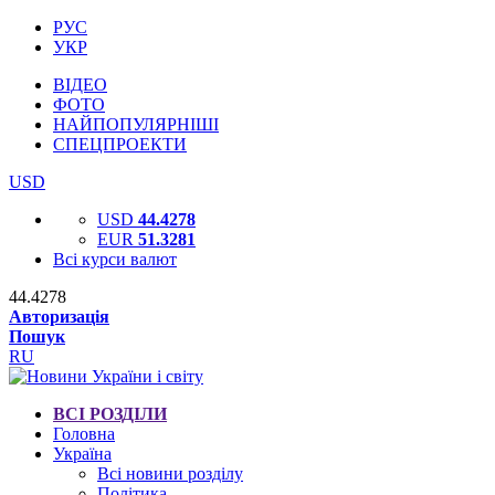
РУС
УКР
ВІДЕО
ФОТО
НАЙПОПУЛЯРНІШІ
СПЕЦПРОЕКТИ
USD
USD
44.4278
EUR
51.3281
Всі курси валют
44.4278
Авторизація
Пошук
RU
ВСІ РОЗДІЛИ
Головна
Україна
Всі новини розділу
Політика