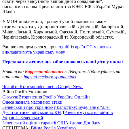
освіти через відсутність відповідного обладнання", -
наголосив голова Представництва ЮНІСЕФ в Україні Мурат
Шахін.
У МОН повідомили, що ноутбуки й планшети також
отримають діти у Дніпропетровській, Донецькій, Запорізькій,
Миколаївській, Харківській, Одеській, Полтавській, Сумській,
Чернігівській, Кіровоградській та Херсонській областях.
Раніше повідомлялося, що
в одній із країн ЄС у школах
викладатимуть українську мову.
Перезавантаження: що зайве вивчають наші діти у школі
Новини від
Корреспондент.net
в Telegram. Підписуйтесь на
наш канал
https://t.me/korrespondentnet
Читайте Korrespondent.net в Google News
Війна Росії з Україною
Сюжет
Вторгнення Росії в Україну. Онлайн
Одеса зазнала масованої атаки
Зеленський про українську балістику: Буде, але є "але"
Десятки тисяч військових КНДР вчитимуться на війні в
Україні - Зеленський
Зеленський оцінив гарантії США і долю Донбасу
СПЕЦТЕМА:
Війна Росії з Україною