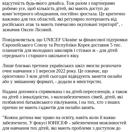
відсутність будь-якого девайса. Тож разом з партнерами
робимо усе, щоб кількість дітей, які мають доступ до
комп’ютерного обладнання, постійно зростала. Це критично
важливо для тих областей, які регулярно потерпають від
російських атак та мають тимчасово окуповані території", -
зазначив Оксен Лісовий.
Повідомляється, що UNICEF Ukraine за фінансової підтримки
Європейського Союзу та Республіки Корея доставив 5 тис.
планшетів для молодших школярів і стільки ж - для дітей
середнього і старшого шкільного віку.
Лише близько третини українських шкіл змогли розпочати
очне навчання з 1 вересня 2022 року. Це означає, що
орієнтовно 3 млн дітей сьогодні відвідують заняття онлайн
або у змішаному форматі, - додали в міністерстві.
Надана допомога спрямована і на дітей-переселенців, а також
на дітей з інвалідністю, з малозабезпечених сімей, дітей, які
позбавлені батьківського піклування, і на тих, хто з інших
причин не мають гаджетів для онлайн-занять.
"Кожна дитина має право на освіту, навіть коли її важко
забезпечити. У фокусі ЮНІСЕФ - забезпечення можливостей
для навчання тих дітей, які мають проблеми з доступом до