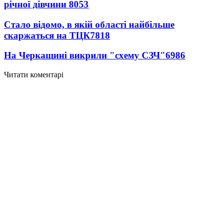
річної дівчини
8053
Стало відомо, в якій області найбільше
скаржаться на ТЦК
7818
На Черкащині викрили "схему СЗЧ"
6986
Читати коментарі