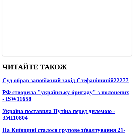
ЧИТАЙТЕ ТАКОЖ
Суд обрав запобіжний захід Стефанішиній
22277
РФ створила "українську бригаду" з полонених
- ISW
11658
Україна поставила Путіна перед дилемою -
ЗМІ
10804
На Київщині сталося групове зґвалтування 21-