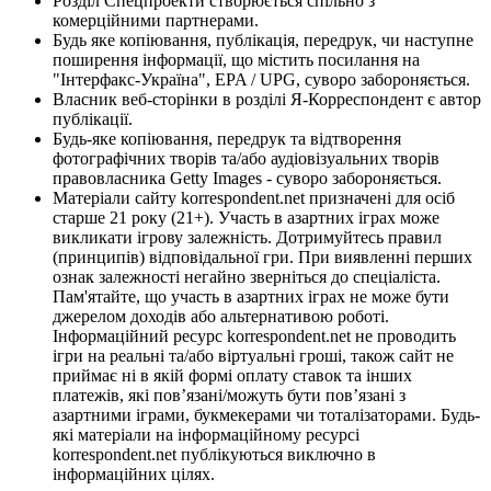
Розділ Спецпроекти створюється спільно з
комерційними партнерами.
Будь яке копіювання, публікація, передрук, чи наступне
поширення інформації, що містить посилання на
"Інтерфакс-Україна", EPA / UPG, суворо забороняється.
Власник веб-сторінки в розділі Я-Корреспондент є автор
публікації.
Будь-яке копіювання, передрук та відтворення
фотографічних творів та/або аудіовізуальних творів
правовласника Getty Images - суворо забороняється.
Матеріали сайту korrespondent.net призначені для осіб
старше 21 року (21+). Участь в азартних іграх може
викликати ігрову залежність. Дотримуйтесь правил
(принципів) відповідальної гри. При виявленні перших
ознак залежності негайно зверніться до спеціаліста.
Пам'ятайте, що участь в азартних іграх не може бути
джерелом доходів або альтернативою роботі.
Інформаційний ресурс korrespondent.net не проводить
ігри на реальні та/або віртуальні гроші, також сайт не
приймає ні в якій формі оплату ставок та інших
платежів, які пов’язані/можуть бути пов’язані з
азартними іграми, букмекерами чи тоталізаторами. Будь-
які матеріали на інформаційному ресурсі
korrespondent.net публікуються виключно в
інформаційних цілях.