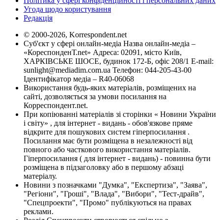
Політика у сфері конфіденційності і персональних даних
Угода щодо користування
Редакція
© 2000-2026, Korrespondent.net
Суб'єкт у сфері онлайн-медіа Назва онлайн-медіа –
«КореспонденТ.net» Адреса: 02091, місто Київ,
ХАРКІВСЬКЕ ШОСЕ, будинок 172-Б, офіс 208/1 E-mail:
sunlight@mediadim.com.ua
Телефон: 044-205-43-00
Ідентифікатор медіа – R40-06068
Використання будь-яких матеріалів, розміщених на
сайті, дозволяється за умови посилання на
Корреспондент.net.
При копіюванні матеріалів зі сторінки « Новини України
і світу» , для інтернет - видань - обов'язкове пряме
відкрите для пошукових систем гіперпосилання .
Посилання має бути розміщена в незалежності від
повного або часткового використання матеріалів.
Гіперпосилання ( для інтернет - видань) - повинна бути
розміщена в підзаголовку або в першому абзаці
матеріалу.
Новини з позначками "Думка", "Експертиза", "Заява",
"Регіони", "Гроші", "Влада", "Вибори", "Тест-драйв",
"Спецпроекти", "Промо" публікуються на правах
реклами.