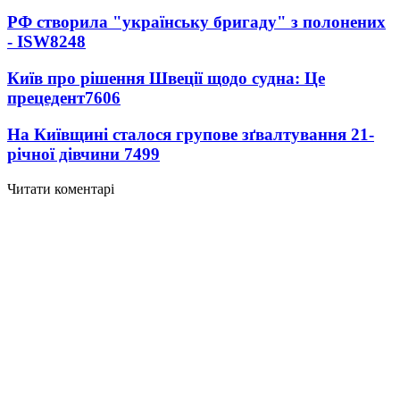
РФ створила "українську бригаду" з полонених
- ISW
8248
Київ про рішення Швеції щодо судна: Це
прецедент
7606
На Київщині сталося групове зґвалтування 21-
річної дівчини
7499
Читати коментарі