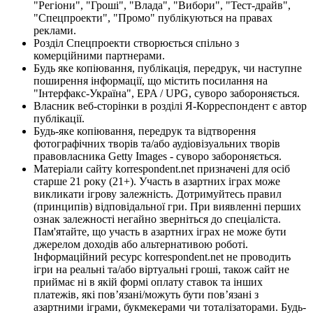
"Регіони", "Гроші", "Влада", "Вибори", "Тест-драйв",
"Спецпроекти", "Промо" публікуються на правах
реклами.
Розділ Спецпроекти створюється спільно з
комерційними партнерами.
Будь яке копіювання, публікація, передрук, чи наступне
поширення інформації, що містить посилання на
"Інтерфакс-Україна", EPA / UPG, суворо забороняється.
Власник веб-сторінки в розділі Я-Корреспондент є автор
публікації.
Будь-яке копіювання, передрук та відтворення
фотографічних творів та/або аудіовізуальних творів
правовласника Getty Images - суворо забороняється.
Матеріали сайту korrespondent.net призначені для осіб
старше 21 року (21+). Участь в азартних іграх може
викликати ігрову залежність. Дотримуйтесь правил
(принципів) відповідальної гри. При виявленні перших
ознак залежності негайно зверніться до спеціаліста.
Пам'ятайте, що участь в азартних іграх не може бути
джерелом доходів або альтернативою роботі.
Інформаційний ресурс korrespondent.net не проводить
ігри на реальні та/або віртуальні гроші, також сайт не
приймає ні в якій формі оплату ставок та інших
платежів, які пов’язані/можуть бути пов’язані з
азартними іграми, букмекерами чи тоталізаторами. Будь-