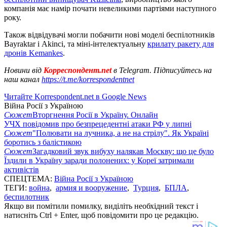
компанія має намір почати невеликими партіями наступного
року.
Також відвідувачі могли побачити нові моделі беспілотників
Bayraktar і Akinci, та міні-інтелектуальну
крилату ракету для
дронів Kemankes
.
Новини від
Корреспондент.net
в Telegram. Підписуйтесь на
наш канал
https://t.me/korrespondentnet
Читайте Korrespondent.net в Google News
Війна Росії з Україною
Сюжет
Вторгнення Росії в Україну. Онлайн
УЧХ повідомив про безпрецедентні атаки РФ у липні
Сюжет
"Полювати на лучника, а не на стрілу". Як Україні
боротись з балістикою
Сюжет
Загадковий звук вибуху налякав Москву: що це було
Їздили в Україну заради полонених: у Кореї затримали
активістів
СПЕЦТЕМА:
Війна Росії з Україною
ТЕГИ:
война
,
армия и вооружение
,
Турция
,
БПЛА
,
беспилотник
Якщо ви помітили помилку, виділіть необхідний текст і
натисніть Ctrl + Enter, щоб повідомити про це редакцію.