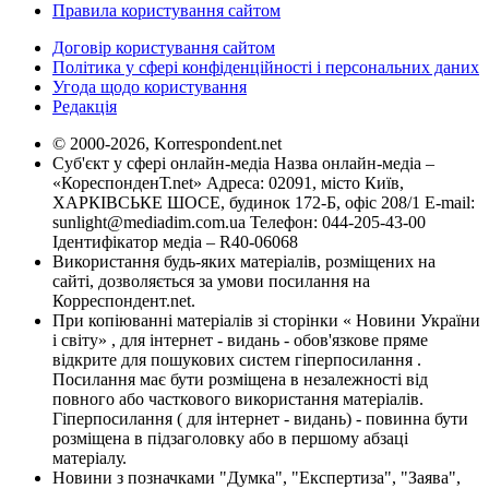
Правила користування сайтом
Договір користування сайтом
Політика у сфері конфіденційності і персональних даних
Угода щодо користування
Редакція
© 2000-2026, Korrespondent.net
Суб'єкт у сфері онлайн-медіа Назва онлайн-медіа –
«КореспонденТ.net» Адреса: 02091, місто Київ,
ХАРКІВСЬКЕ ШОСЕ, будинок 172-Б, офіс 208/1 E-mail:
sunlight@mediadim.com.ua
Телефон: 044-205-43-00
Ідентифікатор медіа – R40-06068
Використання будь-яких матеріалів, розміщених на
сайті, дозволяється за умови посилання на
Корреспондент.net.
При копіюванні матеріалів зі сторінки « Новини України
і світу» , для інтернет - видань - обов'язкове пряме
відкрите для пошукових систем гіперпосилання .
Посилання має бути розміщена в незалежності від
повного або часткового використання матеріалів.
Гіперпосилання ( для інтернет - видань) - повинна бути
розміщена в підзаголовку або в першому абзаці
матеріалу.
Новини з позначками "Думка", "Експертиза", "Заява",