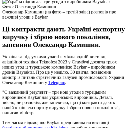
Фото: Олександр Камишин
Олександр Камишин (на фото – третій зліва) розповів про
важливі угоди з Baykar
Ці контракти дають Україні експортну
виручку і зброю нового покоління,
запевнив Олександр Камишин.
Україна за підсумками участі в міжнародній виставці
авіаційної техніки Teknofest 2023 у Стамбулі досягла трьох
нових угод із турецькою компанією Baykar – виробником
дронів Bayraktar. Про це у неділю, 30 квітня, повідомив
міністр із питань стратегічних галузей промисловості України
Олександр Камишин у
Telegram
.
"Є важливий результат – три нові угоди з турецьким
виробником Baykar для українських виробників. Деталі,
звісно, не розповім, але запевняю, що ці контракти дають
нашій країні експортну виручку і зброю нового покоління", –
написав міністр.
Тим часом відомо, що Baykar представила на виставці
беспілотний винищувач Kizilelma
, виробництво якого