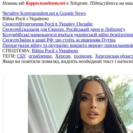
Новини від
Корреспондент.net
в Telegram. Підписуйтесь на на
Читайте Korrespondent.net в Google News
Війна Росії з Україною
Сюжет
Вторгнення Росії в Україну. Онлайн
Сюжет
Ескалація для Європи. Російський дрон в Лейпцигу
Колумбійські наркокартелі вчаться українській війні безпілотни
Сюжет
Зміни в армії РФ: що стоїть за рішенням Путіна
Пропагували війну та окупацію: викрито мережу прихильникі
СПЕЦТЕМА:
Війна Росії з Україною
ТЕГИ:
СБУ
,
ограбление
,
Херсон
,
полиция
,
Херсонская облас
Якщо ви помітили помилку, виділіть необхідний текст і натисніт