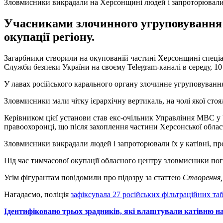
Зловмисники викрадали на Херсонщині людей і запроторювали ї
Учасниками злочинного угруповування б
окупації регіону.
Загарбники створили на окупованій частині Херсонщині спеці
Служби безпеки України на своєму Telegram-каналі в середу, 10
У лавах російського карального органу злочинне угруповуванн
Зловмисники мали чітку ієрархічну вертикаль, на чолі якої ст
Керівником цієї установи став екс-очільник Управління МВС у Ч
правоохоронці, що після захоплення частини Херсонської облас
Зловмисники викрадали людей і запроторювали їх у катівні, пр
Під час тимчасової окупації обласного центру зловмисники пог
Усім фігурантам повідомили про підозру за статтею
Створення,
Нагадаємо, поліція
зафіксувала 27 російських фільтраційних таб
Ідентифіковано трьох зрадників, які влаштували катівню 