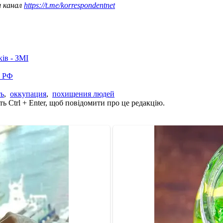
ш канал
https://t.me/korrespondentnet
ків - ЗМІ
в РФ
ть
,
оккупация
,
похищения людей
ь Ctrl + Enter, щоб повідомити про це редакцію.