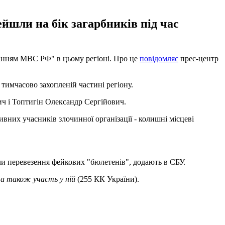
йшли на бік загарбників під час
лінням МВС РФ" в цьому регіоні. Про це
повідомляє
прес-центр
имчасово захопленій частині регіону.
ич і Топтигін Олександр Сергійович.
вних учасників злочинної організації - колишні місцеві
ли перевезення фейкових "бюлетенів", додають в СБУ.
 а також участь у ній
(255 КК України).