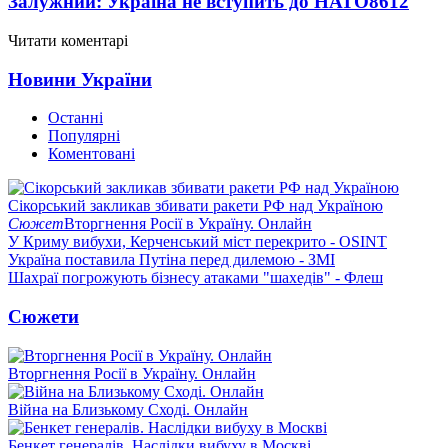
Залужний: Україна не вступить до НАТО
8612
Читати коментарі
Новини України
Останні
Популярні
Коментовані
Сікорський закликав збивати ракети РФ над Україною
Сюжет
Вторгнення Росії в Україну. Онлайн
У Криму вибухи, Керченський міст перекрито - OSINT
Україна поставила Путіна перед дилемою - ЗМІ
Шахраї погрожують бізнесу атаками "шахедів" - Флеш
Сюжети
Вторгнення Росії в Україну. Онлайн
Війна на Близькому Сході. Онлайн
Бенкет генералів. Наслідки вибуху в Москві