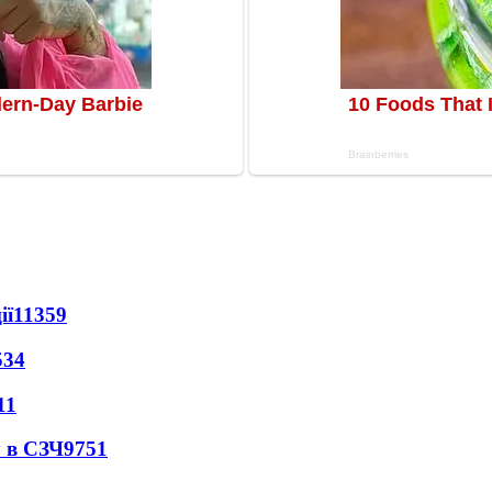
ії
11359
534
11
 в СЗЧ
9751