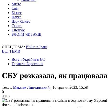
Місто
Світ
Бізнес
Наука
Шоу-бізнес
Спорт
Lifestyle
БЛОГИ ЧИТАЧІВ
СПЕЦТЕМА:
Війна в Ірані
ВСІ ТЕМИ
Вступ України в ЄС
Теракт в Барселоні
СБУ розказала, як працювала 
Текст:
Максим Липчанський
, 10 травня 2023, 15:58
0
4413
Фото: politobzor.net