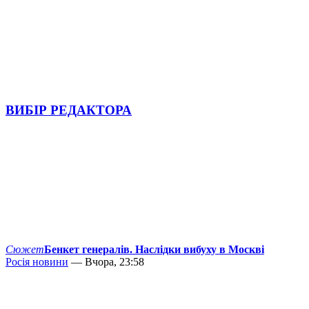
ВИБІР РЕДАКТОРА
Сюжет
Бенкет генералів. Наслідки вибуху в Москві
Росія новини
— Вчора, 23:58