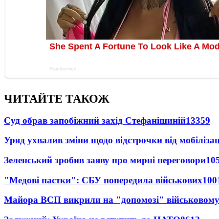
ЧИТАЙТЕ ТАКОЖ
Суд обрав запобіжний захід Стефанішиній
13359
Уряд ухвалив зміни щодо відстрочки від мобілізац
Зеленський зробив заяву про мирні переговори
10
"Медові пастки": СБУ попередила військових
100
Майора ВСП викрили на "допомозі" військовому