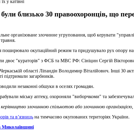
х у катівні
ули близько 30 правоохоронців, що пере
альне організоване злочинне угруповання, щоб керувати "управ
 травня.
я поширювало окупаційний режим та придушувало рух опору на т
ояли двоє "кураторів" з ФСБ та МВС РФ: Сініцин Сергій Вікторов
еркаській області Ліпандін Володимир Віталійович. Інші 30 акти
ті підтримали загарбників.
оводили незаконні обшуки в оселях громадян.
рабували міську аптеку, охороняли "виборчкоми" та забезпечува
 керівництво злочинною спільнотою або злочинною організацією,
орів та в’язниць
на тимчасово окупованих територіях України.
на Миколаївщині