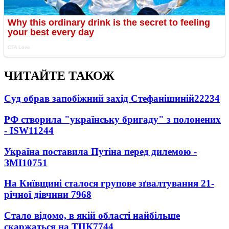
ЧИТАЙТЕ ТАКОЖ
Суд обрав запобіжний захід Стефанішиній
22234
РФ створила "українську бригаду" з полонених
- ISW
11244
Україна поставила Путіна перед дилемою -
ЗМІ
10751
На Київщині сталося групове зґвалтування 21-
річної дівчини
7968
Стало відомо, в якій області найбільше
скаржаться на ТЦК
7744