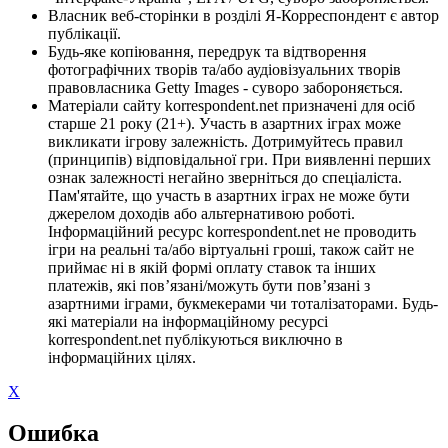
Власник веб-сторінки в розділі Я-Корреспондент є автор
публікації.
Будь-яке копіювання, передрук та відтворення
фотографічних творів та/або аудіовізуальних творів
правовласника Getty Images - суворо забороняється.
Матеріали сайту korrespondent.net призначені для осіб
старше 21 року (21+). Участь в азартних іграх може
викликати ігрову залежність. Дотримуйтесь правил
(принципів) відповідальної гри. При виявленні перших
ознак залежності негайно зверніться до спеціаліста.
Пам'ятайте, що участь в азартних іграх не може бути
джерелом доходів або альтернативою роботі.
Інформаційний ресурс korrespondent.net не проводить
ігри на реальні та/або віртуальні гроші, також сайт не
приймає ні в якій формі оплату ставок та інших
платежів, які пов’язані/можуть бути пов’язані з
азартними іграми, букмекерами чи тоталізаторами. Будь-
які матеріали на інформаційному ресурсі
korrespondent.net публікуються виключно в
інформаційних цілях.
X
Ошибка