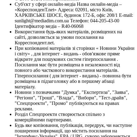
Суб'єкт у сфері онлайн-медіа Назва онлайн-медіа –
«КореспонденТ.net» Адреса: 02091, місто Київ,
ХАРКІВСЬКЕ ШОСЕ, будинок 172-Б, офіс 208/1 E-mail:
sunlight@mediadim.com.ua
Телефон: 044-205-43-00
Ідентифікатор медіа – R40-06068
Використання будь-яких матеріалів, розміщених на
сайті, дозволяється за умови посилання на
Корреспондент.net.
При копіюванні матеріалів зі сторінки « Новини України
і світу» , для інтернет - видань - обов'язкове пряме
відкрите для пошукових систем гіперпосилання .
Посилання має бути розміщена в незалежності від
повного або часткового використання матеріалів.
Гіперпосилання ( для інтернет - видань) - повинна бути
розміщена в підзаголовку або в першому абзаці
матеріалу.
Новини з позначками "Думка", "Експертиза", "Заява",
"Регіони", "Гроші", "Влада", "Вибори", "Тест-драйв",
"Спецпроекти", "Промо" публікуються на правах
реклами.
Розділ Спецпроекти створюється спільно з
комерційними партнерами.
Будь яке копіювання, публікація, передрук, чи наступне
поширення інформації, що містить посилання на
"Інтерфакс-Україна", EPA / UPG, суворо забороняється.