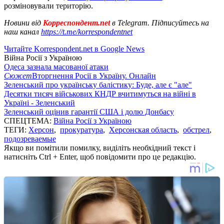
розміновували територію.
Новини від
Корреспондент.net
в Telegram. Підписуйтесь на
наш канал
https://t.me/korrespondentnet
Читайте Korrespondent.net в Google News
Війна Росії з Україною
Одеса зазнала масованої атаки
Сюжет
Вторгнення Росії в Україну. Онлайн
Зеленський про українську балістику: Буде, але є "але"
Десятки тисяч військових КНДР вчитимуться на війні в
Україні - Зеленський
Зеленський оцінив гарантії США і долю Донбасу
СПЕЦТЕМА:
Війна Росії з Україною
ТЕГИ:
Херсон
,
прокуратура
,
Херсонская область
,
обстрел
,
подозреваемые
Якщо ви помітили помилку, виділіть необхідний текст і
натисніть Ctrl + Enter, щоб повідомити про це редакцію.