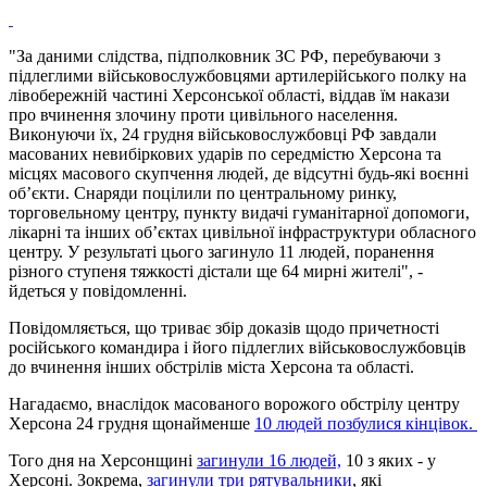
"За даними слідства, підполковник ЗС РФ, перебуваючи з
підлеглими військовослужбовцями артилерійського полку на
лівобережній частині Херсонської області, віддав їм накази
про вчинення злочину проти цивільного населення.
Виконуючи їх, 24 грудня військовослужбовці РФ завдали
масованих невибіркових ударів по середмістю Херсона та
місцях масового скупчення людей, де відсутні будь-які воєнні
об’єкти. Снаряди поцілили по центральному ринку,
торговельному центру, пункту видачі гуманітарної допомоги,
лікарні та інших об’єктах цивільної інфраструктури обласного
центру. У результаті цього загинуло 11 людей, поранення
різного ступеня тяжкості дістали ще 64 мирні жителі", -
йдеться у повідомленні.
Повідомляється, що триває збір доказів щодо причетності
російського командира і його підлеглих військовослужбовців
до вчинення інших обстрілів міста Херсона та області.
Нагадаємо, внаслідок масованого ворожого обстрілу центру
Херсона 24 грудня щонайменше
10 людей позбулися кінцівок.
Того дня на Херсонщині
загинули 16 людей,
10 з яких - у
Херсоні. Зокрема,
загинули три рятувальники
, які