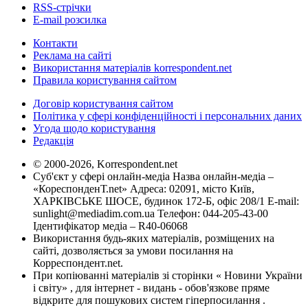
RSS-стрічки
E-mail розсилка
Контакти
Реклама на сайті
Використання матеріалів korrespondent.net
Правила користування сайтом
Договір користування сайтом
Політика у сфері конфіденційності і персональних даних
Угода щодо користування
Редакція
© 2000-2026, Korrespondent.net
Суб'єкт у сфері онлайн-медіа Назва онлайн-медіа –
«КореспонденТ.net» Адреса: 02091, місто Київ,
ХАРКІВСЬКЕ ШОСЕ, будинок 172-Б, офіс 208/1 E-mail:
sunlight@mediadim.com.ua
Телефон: 044-205-43-00
Ідентифікатор медіа – R40-06068
Використання будь-яких матеріалів, розміщених на
сайті, дозволяється за умови посилання на
Корреспондент.net.
При копіюванні матеріалів зі сторінки « Новини України
і світу» , для інтернет - видань - обов'язкове пряме
відкрите для пошукових систем гіперпосилання .