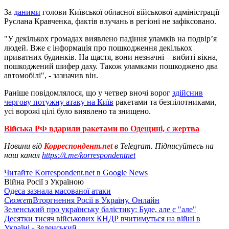
За
даними
голови Київської обласної військової адміністрації
Руслана Кравченка, фактів влучань в регіоні не зафіксовано.
"У декількох громадах виявлено падіння уламків на подвір’я
людей. Вже є інформація про пошкодження декількох
приватних будинків. На щастя, вони незначні – вибиті вікна,
пошкоджений шифер даху. Також уламками пошкоджено два
автомобілі", - зазначив він.
Раніше повідомлялося, що у четвер вночі ворог
здійснив
чергову потужну атаку на Київ
ракетами та безпілотниками,
усі ворожі цілі було виявлено та знищено.
Війська РФ вдарили ракетами по Одещині, є жертва
Новини від
Корреспондент.net
в Telegram. Підписуйтесь на
наш канал
https://t.me/korrespondentnet
Читайте Korrespondent.net в Google News
Війна Росії з Україною
Одеса зазнала масованої атаки
Сюжет
Вторгнення Росії в Україну. Онлайн
Зеленський про українську балістику: Буде, але є "але"
Десятки тисяч військових КНДР вчитимуться на війні в
Україні - Зеленський