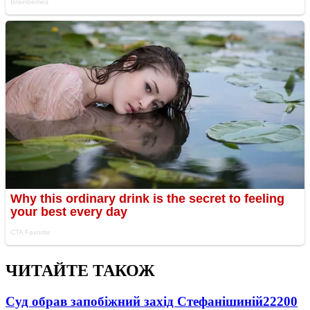
ЧИТАЙТЕ ТАКОЖ
Суд обрав запобіжний захід Стефанішиній
22200