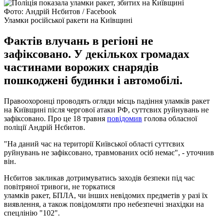
Фото: Андрій Нєбитов / Facebook
Уламки російської ракети на Київщині
Фактів влучань в регіоні не
зафіксовано. У декількох громадах
частинами ворожих снарядів
пошкоджені будинки і автомобілі.
Правоохоронці проводять огляди місць падіння уламків ракет
на Київщині після чергової атаки РФ, суттєвих руйнувань не
зафіксовано. Про це 18 травня
повідомив
голова обласної
поліції Андрій Нєбитов.
"На даний час на території Київської області суттєвих
руйнувань не зафіксовано, травмованих осіб немає", - уточнив
він.
Нєбитов закликав дотримуватись заходів безпеки під час
повітряної тривоги, не торкатися
уламків ракет, БПЛА, чи інших невідомих предметів у разі їх
виявлення, а також повідомляти про небезпечні знахідки на
спецлінію "102".