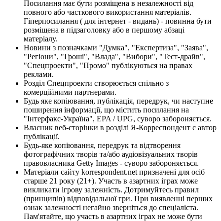
Посилання має бути розміщена в незалежності від
повного або часткового використання матеріалів.
Гіперпосилання ( для інтернет - видань) - повинна бути
розміщена в підзаголовку або в першому абзаці
матеріалу.
Новини з позначками "Думка", "Експертиза", "Заява",
"Регіони", "Гроші", "Влада", "Вибори", "Тест-драйв",
"Спецпроекти", "Промо" публікуються на правах
реклами.
Розділ Спецпроекти створюється спільно з
комерційними партнерами.
Будь яке копіювання, публікація, передрук, чи наступне
поширення інформації, що містить посилання на
"Інтерфакс-Україна", EPA / UPG, суворо забороняється.
Власник веб-сторінки в розділі Я-Корреспондент є автор
публікації.
Будь-яке копіювання, передрук та відтворення
фотографічних творів та/або аудіовізуальних творів
правовласника Getty Images - суворо забороняється.
Матеріали сайту korrespondent.net призначені для осіб
старше 21 року (21+). Участь в азартних іграх може
викликати ігрову залежність. Дотримуйтесь правил
(принципів) відповідальної гри. При виявленні перших
ознак залежності негайно зверніться до спеціаліста.
Пам'ятайте, що участь в азартних іграх не може бути