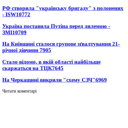
РФ створила "українську бригаду" з полонених
- ISW
10772
Україна поставила Путіна перед дилемою -
ЗМІ
10709
На Київщині сталося групове зґвалтування 21-
річної дівчини
7905
Стало відомо, в якій області найбільше
скаржаться на ТЦК
7645
На Черкащині викрили "схему СЗЧ"
6969
Читати коментарі