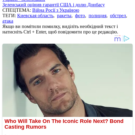
Зеленський оцінив гарантії США і долю Донбасу
СПЕЦТЕМА:
Війна Росії з Україною
ТЕГИ:
Киевская область
,
ракеты
,
фото
,
полиция
,
обстрел
,
атака
Якщо ви помітили помилку, виділіть необхідний текст і
натисніть Ctrl + Enter, щоб повідомити про це редакцію.