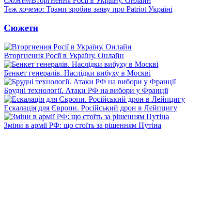
Сюжет
Вторгнення Росії в Україну. Онлайн
Теж хочемо: Трамп зробив заяву про Patriot Україні
Сюжети
Вторгнення Росії в Україну. Онлайн
Бенкет генералів. Наслідки вибуху в Москві
Брудні технології. Атаки РФ на вибори у Франції
Ескалація для Європи. Російський дрон в Лейпцигу
Зміни в армії РФ: що стоїть за рішенням Путіна