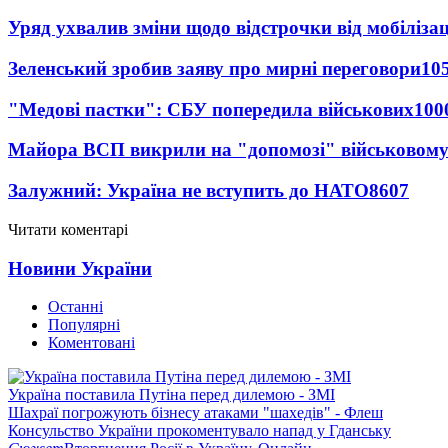
Уряд ухвалив зміни щодо відстрочки від мобілізац
Зеленський зробив заяву про мирні переговори
10
"Медові пастки": СБУ попередила військових
100
Майора ВСП викрили на "допомозі" військовому
Залужний: Україна не вступить до НАТО
8607
Читати коментарі
Новини України
Останні
Популярні
Коментовані
Україна поставила Путіна перед дилемою - ЗМІ
Шахраї погрожують бізнесу атаками "шахедів" - Флеш
Консульство України прокоментувало напад у Гданську