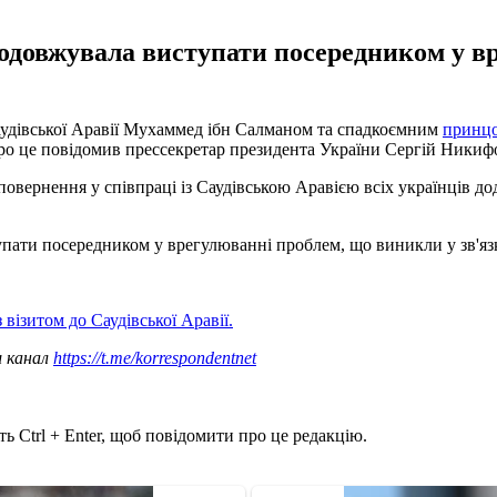
родовжувала виступати посередником у 
Саудівської Аравії Мухаммед ібн Салманом та спадкоємним
принцо
ро це повідомив прессекретар президента України Сергій Никифо
овернення у співпраці із Саудівською Аравією всіх українців додом
упати посередником у врегулюванні проблем, що виникли у зв'яз
 візитом до Саудівської Аравії.
ш канал
https://t.me/korrespondentnet
ь Ctrl + Enter, щоб повідомити про це редакцію.