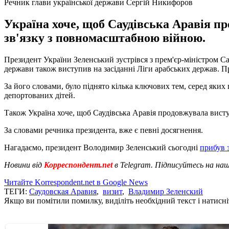
Речник глави української держави Сергій Никифоров
Україна хоче, щоб Саудівська Аравія п
зв'язку з повномасштабною війною.
Президент України Зеленський зустрівся з прем'єр-міністром 
держави також виступив на засіданні Ліги арабських держав. П
За його словами, було піднято кілька ключових тем, серед яких п
депортованих дітей.
Також Україна хоче, щоб Саудівська Аравія продовжувала вист
За словами речника президента, вже є певні досягнення.
Нагадаємо, президент Володимир Зеленський сьогодні
прибув з
Новини від
Корреспондент.net
в Telegram. Підписуйтесь на на
Читайте Korrespondent.net в Google News
ТЕГИ:
Саудовская Аравия
,
визит
,
Владимир Зеленский
Якщо ви помітили помилку, виділіть необхідний текст і натисніт