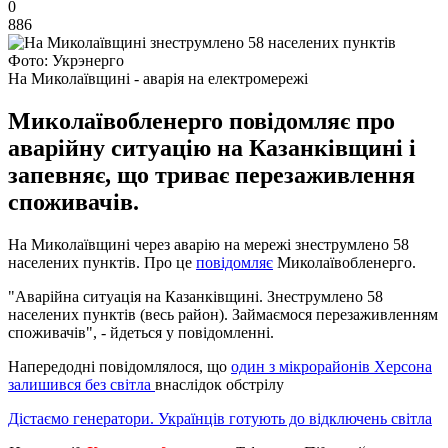
0
886
Фото: Укрэнерго
На Миколаївщині - аварія на електромережі
Миколаївобленерго повідомляє про
аварійну ситуацію на Казанківщині і
запевняє, що триває перезаживлення
споживачів.
На Миколаївщині через аварію на мережі знеструмлено 58
населених пунктів. Про це
повідомляє
Миколаївобленерго.
"Аварійна ситуація на Казанківщині. Знеструмлено 58
населених пунктів (весь район). Займаємося перезаживленням
споживачів", - йдеться у повідомленні.
Напередодні повідомлялося, що
один з мікрорайонів Херсона
залишився без світла
внаслідок обстрілу
Дістаємо генератори. Українців готують до відключень світла