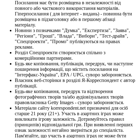
Посилання має бути розміщена в незалежності від
повного або часткового використання матеріалів.
Гіперпосилання ( для інтернет - видань) - повинна бути
розміщена в підзаголовку або в першому абзаці
матеріалу.
Новини з позначками "Думка", "Експертиза", "Заява",
"Регіони", "Гроші", "Влада", "Вибори", "Тест-драйв",
"Спецпроекти", "Промо" публікуються на правах
реклами.
Розділ Спецпроекти створюється спільно з
комерційними партнерами.
Будь яке копіювання, публікація, передрук, чи наступне
поширення інформації, що містить посилання на
"Інтерфакс-Україна", EPA / UPG, суворо забороняється.
Власник веб-сторінки в розділі Я-Корреспондент є автор
публікації.
Будь-яке копіювання, передрук та відтворення
фотографічних творів та/або аудіовізуальних творів
правовласника Getty Images - суворо забороняється.
Матеріали сайту korrespondent.net призначені для осіб
старше 21 року (21+). Участь в азартних іграх може
викликати ігрову залежність. Дотримуйтесь правил
(принципів) відповідальної гри. При виявленні перших
ознак залежності негайно зверніться до спеціаліста.
Пам'ятайте, що участь в азартних іграх не може бути