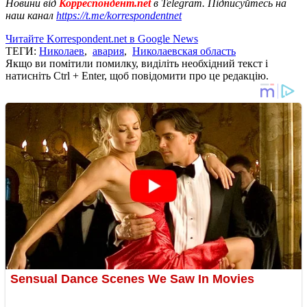
Новини від
Корреспондент.net
в Telegram. Підписуйтесь на
наш канал
https://t.me/korrespondentnet
Читайте Korrespondent.net в Google News
ТЕГИ:
Николаев
,
авария
,
Николаевская область
Якщо ви помітили помилку, виділіть необхідний текст і
натисніть Ctrl + Enter, щоб повідомити про це редакцію.