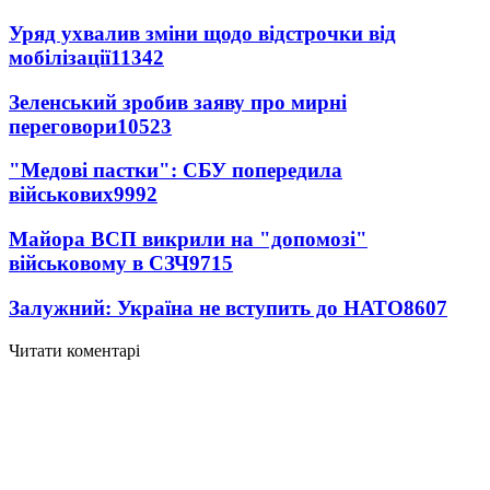
Уряд ухвалив зміни щодо відстрочки від
мобілізації
11342
Зеленський зробив заяву про мирні
переговори
10523
"Медові пастки": СБУ попередила
військових
9992
Майора ВСП викрили на "допомозі"
військовому в СЗЧ
9715
Залужний: Україна не вступить до НАТО
8607
Читати коментарі