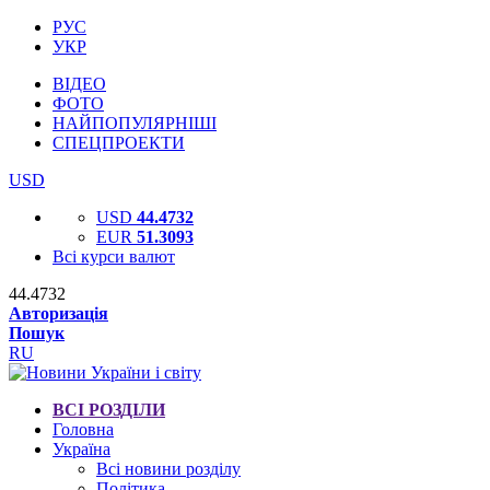
РУС
УКР
ВІДЕО
ФОТО
НАЙПОПУЛЯРНІШІ
СПЕЦПРОЕКТИ
USD
USD
44.4732
EUR
51.3093
Всі курси валют
44.4732
Авторизація
Пошук
RU
ВСІ РОЗДІЛИ
Головна
Україна
Всі новини розділу
Політика