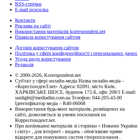
RSS-стрічки
E-mail розсилка
Контакти
Реклама на сайті
Використання матеріалів korrespondent.net
Правила користування сайтом
Договір користування сайтом
Політика у сфері конфіденційності і персональних даних
Угода щодо користування
Редакція
© 2000-2026, Korrespondent.net
Суб'єкт у сфері онлайн-медіа Назва онлайн-медіа –
«КореспонденТ.net» Адреса: 02091, місто Київ,
ХАРКІВСЬКЕ ШОСЕ, будинок 172-Б, офіс 208/1 E-mail:
sunlight@mediadim.com.ua
Телефон: 044-205-43-00
Ідентифікатор медіа – R40-06068
Використання будь-яких матеріалів, розміщених на
сайті, дозволяється за умови посилання на
Корреспондент.net.
При копіюванні матеріалів зі сторінки « Новини України
і світу» , для інтернет - видань - обов'язкове пряме
відкрите для пошукових систем гіперпосилання .