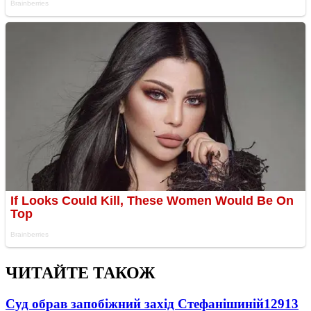
ЧИТАЙТЕ ТАКОЖ
Суд обрав запобіжний захід Стефанішиній
12913