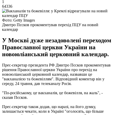
1
64336
Фото: Getty Images
Дмитро Пєсков прокоментував перехід ПЦУ на новий
календар
У Москві дуже незадоволені переходом
Православної церкви України на
новоюліанський церковний календар.
Прес-секретар президента РФ Дмитро Пєсков прокоментував
рішення Православної церкви України про перехід на
новоюліанський церковний календар, назвавши це
"вакханалією та божевіллям". Відповідний коментар він у
середу, 24 травня, дав телеканалу Росія.
"По-російському, це вакханалія, це божевілля, на жаль", -
сказав Пєсков.
Прес-секретар також додав, що наразі, на його думку,
залишається чекати, коли в Україні "оголосять, що більше