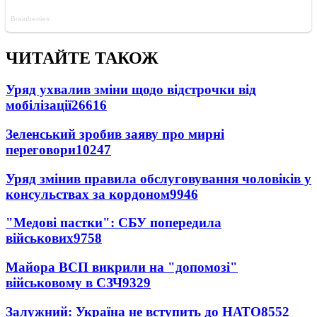
ЧИТАЙТЕ ТАКОЖ
Уряд ухвалив зміни щодо відстрочки від
мобілізації
26616
Зеленський зробив заяву про мирні
переговори
10247
Уряд змінив правила обслуговування чоловіків у
консульствах за кордоном
9946
"Медові пастки": СБУ попередила
військових
9758
Майора ВСП викрили на "допомозі"
військовому в СЗЧ
9329
Залужний: Україна не вступить до НАТО
8552