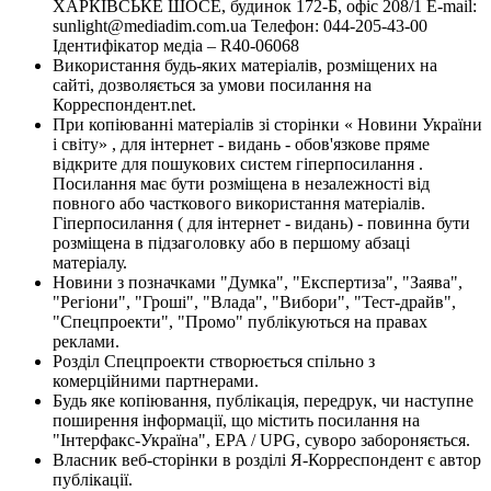
ХАРКІВСЬКЕ ШОСЕ, будинок 172-Б, офіс 208/1 E-mail:
sunlight@mediadim.com.ua
Телефон: 044-205-43-00
Ідентифікатор медіа – R40-06068
Використання будь-яких матеріалів, розміщених на
сайті, дозволяється за умови посилання на
Корреспондент.net.
При копіюванні матеріалів зі сторінки « Новини України
і світу» , для інтернет - видань - обов'язкове пряме
відкрите для пошукових систем гіперпосилання .
Посилання має бути розміщена в незалежності від
повного або часткового використання матеріалів.
Гіперпосилання ( для інтернет - видань) - повинна бути
розміщена в підзаголовку або в першому абзаці
матеріалу.
Новини з позначками "Думка", "Експертиза", "Заява",
"Регіони", "Гроші", "Влада", "Вибори", "Тест-драйв",
"Спецпроекти", "Промо" публікуються на правах
реклами.
Розділ Спецпроекти створюється спільно з
комерційними партнерами.
Будь яке копіювання, публікація, передрук, чи наступне
поширення інформації, що містить посилання на
"Інтерфакс-Україна", EPA / UPG, суворо забороняється.
Власник веб-сторінки в розділі Я-Корреспондент є автор
публікації.