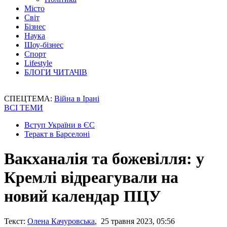
Місто
Світ
Бізнес
Наука
Шоу-бізнес
Спорт
Lifestyle
БЛОГИ ЧИТАЧІВ
СПЕЦТЕМА:
Війна в Ірані
ВСІ ТЕМИ
Вступ України в ЄС
Теракт в Барселоні
Вакханалія та божевілля: у
Кремлі відреагували на
новий календар ПЦУ
Текст:
Олена Качуровська
, 25 травня 2023, 05:56