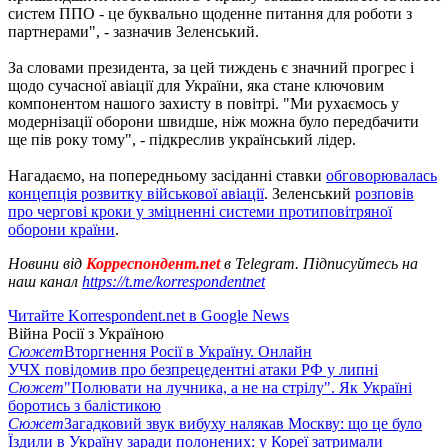
систем ППО - це буквально щоденне питання для роботи з
партнерами", - зазначив Зеленський.
За словами президента, за цей тиждень є значний прогрес і
щодо сучасної авіації для України, яка стане ключовим
компонентом нашого захисту в повітрі. "Ми рухаємось у
модернізації оборони швидше, ніж можна було передбачити
ще пів року тому", - підкреслив український лідер.
Нагадаємо, на попередньому засіданні ставки
обговорювалась
концепція розвитку військової авіації
. Зеленський
розповів
про чергові кроки у зміцненні системи протиповітряної
оборони країни
.
Новини від
Корреспондент.net
в Telegram. Підписуйтесь на
наш канал
https://t.me/korrespondentnet
Читайте Korrespondent.net в Google News
Війна Росії з Україною
Сюжет
Вторгнення Росії в Україну. Онлайн
УЧХ повідомив про безпрецедентні атаки РФ у липні
Сюжет
"Полювати на лучника, а не на стрілу". Як Україні
боротись з балістикою
Сюжет
Загадковий звук вибуху налякав Москву: що це було
Їздили в Україну заради полонених: у Кореї затримали