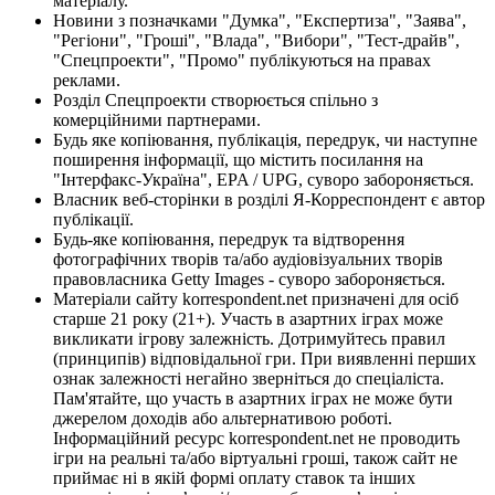
матеріалу.
Новини з позначками "Думка", "Експертиза", "Заява",
"Регіони", "Гроші", "Влада", "Вибори", "Тест-драйв",
"Спецпроекти", "Промо" публікуються на правах
реклами.
Розділ Спецпроекти створюється спільно з
комерційними партнерами.
Будь яке копіювання, публікація, передрук, чи наступне
поширення інформації, що містить посилання на
"Інтерфакс-Україна", EPA / UPG, суворо забороняється.
Власник веб-сторінки в розділі Я-Корреспондент є автор
публікації.
Будь-яке копіювання, передрук та відтворення
фотографічних творів та/або аудіовізуальних творів
правовласника Getty Images - суворо забороняється.
Матеріали сайту korrespondent.net призначені для осіб
старше 21 року (21+). Участь в азартних іграх може
викликати ігрову залежність. Дотримуйтесь правил
(принципів) відповідальної гри. При виявленні перших
ознак залежності негайно зверніться до спеціаліста.
Пам'ятайте, що участь в азартних іграх не може бути
джерелом доходів або альтернативою роботі.
Інформаційний ресурс korrespondent.net не проводить
ігри на реальні та/або віртуальні гроші, також сайт не
приймає ні в якій формі оплату ставок та інших