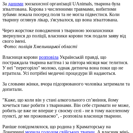
За
даними
зоозахисної організації UAnimals, тварина була
зґвалтована. Корова з численними травмами, вибитими
зубами лежала посеред поля та не могла підвестися. Коли
тварину оглянув лікар, з'ясувалося, що вона зґвалтована.
Через жорстоке поводження з твариною зоозахисники
звернулися до поліції, власники корови теж подали заяву від
свого імені.
Фото: поліція Хмельницької області
Власниця корови
розповіла
Українській правді, що
постраждала тварина вагітна і за півтора місяця має телитися.
У неї "перегоріло" молоко, однак дитинча вона поки що не
втратила. Усі потрібні медичні процедури їй надаються.
За словами жінки, вчора підозрюваного чоловіка затримали та
допитали.
"Каже, що коли він у стані алкогольного сп’яніння, йому
хочеться таке робити з тваринами. Він себе стримати не може,
робить це вже не вперше у своєму селі - не в тому населеному
пункті, де ми проживаємо", - розповіла власниця тварини.
Раніше повідомлялося, що родина у Краматорську на
Донеччині
морила голодом свійських тварин
. А власник міні-