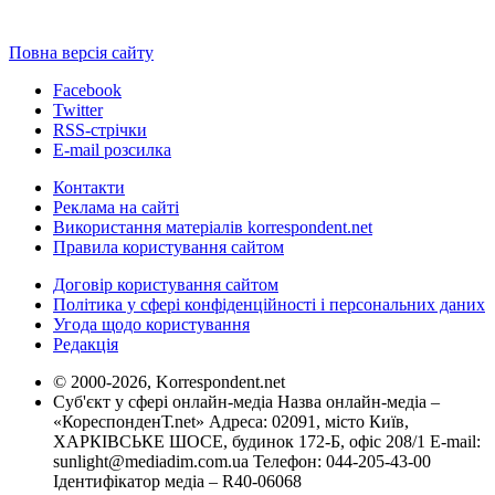
Повна версія сайту
Facebook
Twitter
RSS-стрічки
E-mail розсилка
Контакти
Реклама на сайті
Використання матеріалів korrespondent.net
Правила користування сайтом
Договір користування сайтом
Політика у сфері конфіденційності і персональних даних
Угода щодо користування
Редакція
© 2000-2026, Korrespondent.net
Суб'єкт у сфері онлайн-медіа Назва онлайн-медіа –
«КореспонденТ.net» Адреса: 02091, місто Київ,
ХАРКІВСЬКЕ ШОСЕ, будинок 172-Б, офіс 208/1 E-mail:
sunlight@mediadim.com.ua
Телефон: 044-205-43-00
Ідентифікатор медіа – R40-06068