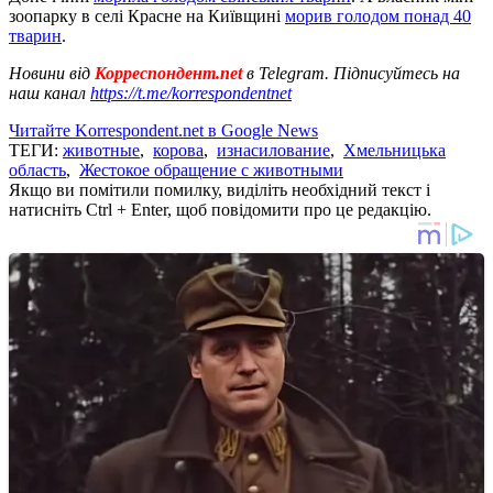
зоопарку в селі Красне на Київщині
морив голодом понад 40
тварин
.
Новини від
Корреспондент.net
в Telegram. Підписуйтесь на
наш канал
https://t.me/korrespondentnet
Читайте Korrespondent.net в Google News
ТЕГИ:
животные
,
корова
,
изнасилование
,
Хмельницька
область
,
Жестокое обращение с животными
Якщо ви помітили помилку, виділіть необхідний текст і
натисніть Ctrl + Enter, щоб повідомити про це редакцію.