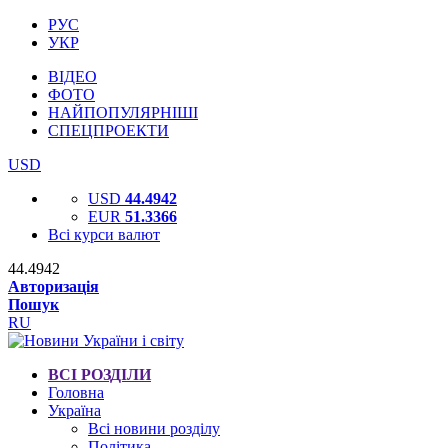
РУС
УКР
ВІДЕО
ФОТО
НАЙПОПУЛЯРНІШІ
СПЕЦПРОЕКТИ
USD
USD
44.4942
EUR
51.3366
Всі курси валют
44.4942
Авторизація
Пошук
RU
ВСІ РОЗДІЛИ
Головна
Україна
Всі новини розділу
Політика