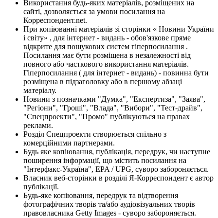
Використання будь-яких матеріалів, розміщених на
сайті, дозволяється за умови посилання на
Корреспондент.net.
При копіюванні матеріалів зі сторінки « Новини України
і світу» , для інтернет - видань - обов'язкове пряме
відкрите для пошукових систем гіперпосилання .
Посилання має бути розміщена в незалежності від
повного або часткового використання матеріалів.
Гіперпосилання ( для інтернет - видань) - повинна бути
розміщена в підзаголовку або в першому абзаці
матеріалу.
Новини з позначками "Думка", "Експертиза", "Заява",
"Регіони", "Гроші", "Влада", "Вибори", "Тест-драйв",
"Спецпроекти", "Промо" публікуються на правах
реклами.
Розділ Спецпроекти створюється спільно з
комерційними партнерами.
Будь яке копіювання, публікація, передрук, чи наступне
поширення інформації, що містить посилання на
"Інтерфакс-Україна", EPA / UPG, суворо забороняється.
Власник веб-сторінки в розділі Я-Корреспондент є автор
публікації.
Будь-яке копіювання, передрук та відтворення
фотографічних творів та/або аудіовізуальних творів
правовласника Getty Images - суворо забороняється.