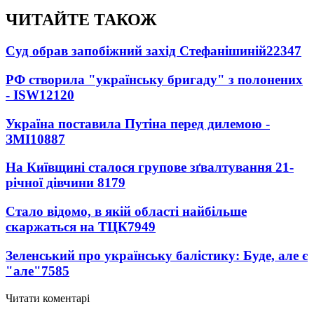
ЧИТАЙТЕ ТАКОЖ
Суд обрав запобіжний захід Стефанішиній
22347
РФ створила "українську бригаду" з полонених
- ISW
12120
Україна поставила Путіна перед дилемою -
ЗМІ
10887
На Київщині сталося групове зґвалтування 21-
річної дівчини
8179
Стало відомо, в якій області найбільше
скаржаться на ТЦК
7949
Зеленський про українську балістику: Буде, але є
"але"
7585
Читати коментарі