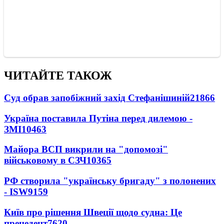
ЧИТАЙТЕ ТАКОЖ
Суд обрав запобіжний захід Стефанішиній
21866
Україна поставила Путіна перед дилемою -
ЗМІ
10463
Майора ВСП викрили на "допомозі"
військовому в СЗЧ
10365
РФ створила "українську бригаду" з полонених
- ISW
9159
Київ про рішення Швеції щодо судна: Це
прецедент
7620