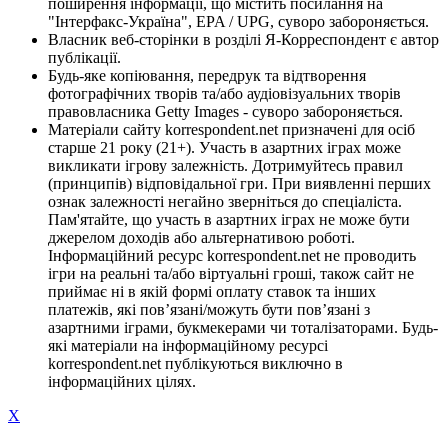
поширення інформації, що містить посилання на
"Інтерфакс-Україна", EPA / UPG, суворо забороняється.
Власник веб-сторінки в розділі Я-Корреспондент є автор
публікації.
Будь-яке копіювання, передрук та відтворення
фотографічних творів та/або аудіовізуальних творів
правовласника Getty Images - суворо забороняється.
Матеріали сайту korrespondent.net призначені для осіб
старше 21 року (21+). Участь в азартних іграх може
викликати ігрову залежність. Дотримуйтесь правил
(принципів) відповідальної гри. При виявленні перших
ознак залежності негайно зверніться до спеціаліста.
Пам'ятайте, що участь в азартних іграх не може бути
джерелом доходів або альтернативою роботі.
Інформаційний ресурс korrespondent.net не проводить
ігри на реальні та/або віртуальні гроші, також сайт не
приймає ні в якій формі оплату ставок та інших
платежів, які пов’язані/можуть бути пов’язані з
азартними іграми, букмекерами чи тоталізаторами. Будь-
які матеріали на інформаційному ресурсі
korrespondent.net публікуються виключно в
інформаційних цілях.
X