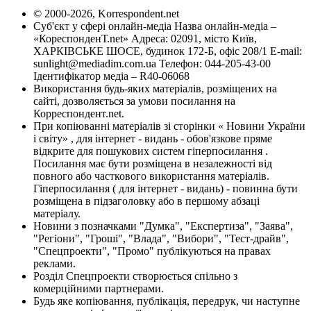
© 2000-2026, Korrespondent.net
Суб'єкт у сфері онлайн-медіа Назва онлайн-медіа –
«КореспонденТ.net» Адреса: 02091, місто Київ,
ХАРКІВСЬКЕ ШОСЕ, будинок 172-Б, офіс 208/1 E-mail:
sunlight@mediadim.com.ua
Телефон: 044-205-43-00
Ідентифікатор медіа – R40-06068
Використання будь-яких матеріалів, розміщених на
сайті, дозволяється за умови посилання на
Корреспондент.net.
При копіюванні матеріалів зі сторінки « Новини України
і світу» , для інтернет - видань - обов'язкове пряме
відкрите для пошукових систем гіперпосилання .
Посилання має бути розміщена в незалежності від
повного або часткового використання матеріалів.
Гіперпосилання ( для інтернет - видань) - повинна бути
розміщена в підзаголовку або в першому абзаці
матеріалу.
Новини з позначками "Думка", "Експертиза", "Заява",
"Регіони", "Гроші", "Влада", "Вибори", "Тест-драйв",
"Спецпроекти", "Промо" публікуються на правах
реклами.
Розділ Спецпроекти створюється спільно з
комерційними партнерами.
Будь яке копіювання, публікація, передрук, чи наступне