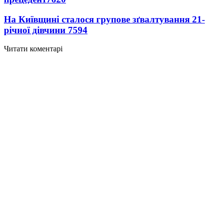
На Київщині сталося групове зґвалтування 21-
річної дівчини
7594
Читати коментарі