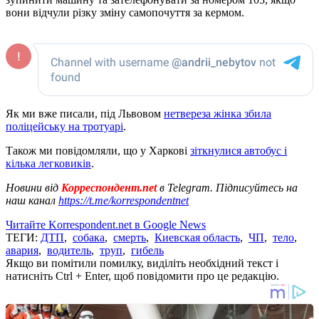
вони відчули різку зміну самопочуття за кермом.
Як ми вже писали, під Львовом
нетвереза жінка збила
поліцейську на тротуарі
.
Також ми повідомляли, що у Харкові
зіткнулися автобус і
кілька легковиків
.
Новини від
Корреспондент.net
в Telegram. Підписуйтесь на
наш канал
https://t.me/korrespondentnet
Читайте Korrespondent.net в Google News
ТЕГИ:
ДТП
,
собака
,
смерть
,
Киевская область
,
ЧП
,
тело
,
авария
,
водитель
,
труп
,
гибель
Якщо ви помітили помилку, виділіть необхідний текст і
натисніть Ctrl + Enter, щоб повідомити про це редакцію.