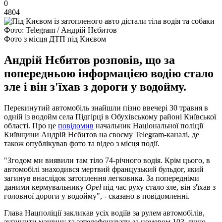
0
4804
Фото: Telegram / Андрій Нєбитов
Фото з місця ДТП під Києвом
Андрій Нєбитов розповів, що за
попередньою інформацією водію стало
зле і він з'їхав з дороги у водойму.
Перекинутий автомобіль знайшли пізно ввечері 30 травня в
одній із водойм села Підгірці в Обухівському районі Київської
області. Про це
повідомив
начальник Національної поліції
Київщини Андрій Нєбитов на своєму Telegram-каналі, де
також опублікував фото та відео з місця події.
"Згодом ми виявили там тіло 74-річного водія. Крім цього, в
автомобілі знаходився мертвий французький бульдог, який
загинув внаслідок затоплення легковика. За попередніми
даними кермувальнику
Opel
під час руху стало зле, він з'їхав з
головної дороги у водойму", - сказано в повідомленні.
Глава Нацполіції закликав усіх водіїв за рулем автомобілів,
зупинити машину та зателефонувати за номером 103, якщо