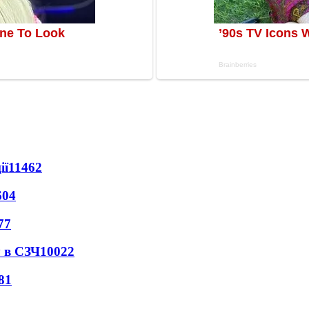
ії
11462
604
77
 в СЗЧ
10022
81