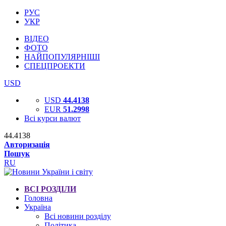
РУС
УКР
ВІДЕО
ФОТО
НАЙПОПУЛЯРНІШІ
СПЕЦПРОЕКТИ
USD
USD
44.4138
EUR
51.2998
Всі курси валют
44.4138
Авторизація
Пошук
RU
ВСІ РОЗДІЛИ
Головна
Україна
Всі новини розділу
Політика