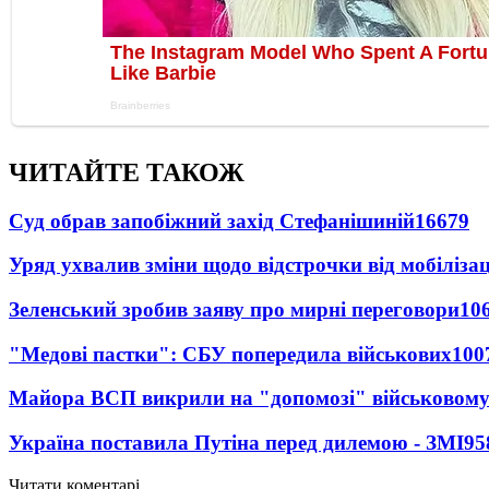
ЧИТАЙТЕ ТАКОЖ
Суд обрав запобіжний захід Стефанішиній
16679
Уряд ухвалив зміни щодо відстрочки від мобілізац
Зеленський зробив заяву про мирні переговори
10
"Медові пастки": СБУ попередила військових
100
Майора ВСП викрили на "допомозі" військовому
Україна поставила Путіна перед дилемою - ЗМІ
95
Читати коментарі