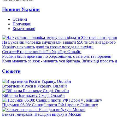
Новини України
Останні
Популярні
Коментовані
На Буковині чоловіка змушували віддати $50 тисяч вигаданого
Україну накриють дощі та грози: погода на вихідні
Сюжет
Вторгнення Росії в Україну. Онлайн
Росіяни били дронами по Херсонщині: є загибла та поранені
Коли мовчить зв'язок - мовчить уся бригада. Зв'язківці просять
Сюжети
Вторгнення Росії в Україну. Онлайн
Війна на Близькому Сході. Онлайн
Підсумки 06.08: Санкції проти РФ і дрон у Лейпцигу
Бенкет генералів. Наслідки вибуху в Москві