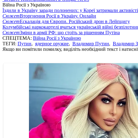
Війна Росії з Україною
Їздили в Україну заради полонених: у Кореї затримали активіст
Сюжет
Вторгнення Росії в Україну. Онлайн
Сюжет
Ескалація для Європи. Російський дрон в Лейпцигу
Колумбійські наркокартелі вчаться українській війні безпілотни
Сюжет
Зміни в армії РФ: що стоїть за рішенням Путіна
СПЕЦТЕМА:
Війна Росії з Україною
ТЕГИ:
Путин
,
ядерное оружие
,
Владимир Путин
,
Владимир З
Якщо ви помітили помилку, виділіть необхідний текст і натисніт