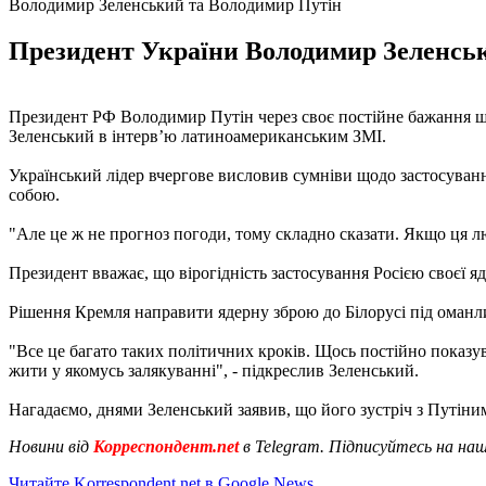
Володимир Зеленський та Володимир Путін
Президент України Володимир Зеленськи
Президент РФ Володимир Путін через своє постійне бажання що
Зеленський в інтерв’ю латиноамериканським ЗМІ.
Український лідер вчергове висловив сумніви щодо застосування
собою.
"Але це ж не прогноз погоди, тому складно сказати. Якщо ця лю
Президент вважає, що вірогідність застосування Росією своєї яд
Рішення Кремля направити ядерну зброю до Білорусі під оман
"Все це багато таких політичних кроків. Щось постійно показув
жити у якомусь залякуванні", - підкреслив Зеленський.
Нагадаємо, днями Зеленський заявив, що його зустріч з Путін
Новини від
Корреспондент.net
в Telegram. Підписуйтесь на на
Читайте Korrespondent.net в Google News