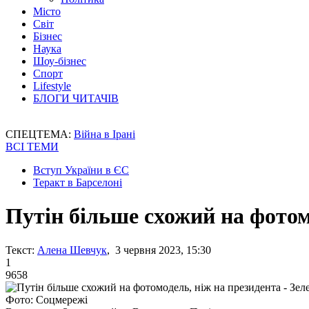
Місто
Світ
Бізнес
Наука
Шоу-бізнес
Спорт
Lifestyle
БЛОГИ ЧИТАЧІВ
СПЕЦТЕМА:
Війна в Ірані
ВСІ ТЕМИ
Вступ України в ЄС
Теракт в Барселоні
Путін більше схожий на фотом
Текст:
Алена Шевчук
, 3 червня 2023, 15:30
1
9658
Фото: Соцмережі