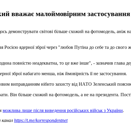
й вважає малоймовірним застосування Р
сь демонструвати світові більше схожий на фотомодель, аніж на
 Росією ядерної зброї через "любов Путіна до себе та до свого 
дина повністю неадекватна, то це вже інше", - зазначив глава д
ерної зброї набагато менша, ніж ймовірність її не застосування.
ливим виправданням нібито захисту від НАТО Зеленський поясн
ати. Він більше схожий на фотомодель, а не на президента. Пост
им
можлива лише після виведення російських військ з України
.
ш канал
https://t.me/korrespondentnet