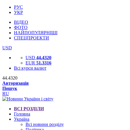
РУС
УКР
ВІДЕО
ФОТО
НАЙПОПУЛЯРНІШІ
СПЕЦПРОЕКТИ
USD
USD
44.4320
EUR
51.3316
Всі курси валют
44.4320
Авторизація
Пошук
RU
ВСІ РОЗДІЛИ
Головна
Україна
Всі новини розділу
Політика