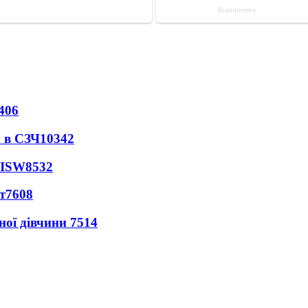
406
 в СЗЧ
10342
 ISW
8532
т
7608
ної дівчини
7514