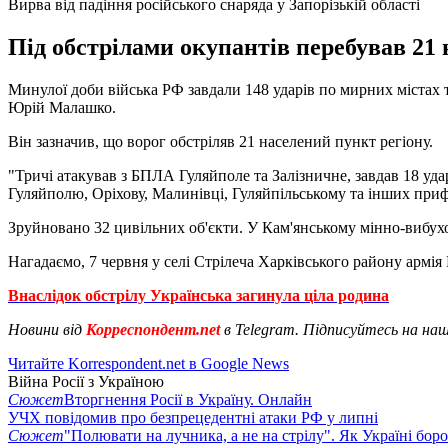
Вирва від падіння російського снаряда у Запорізькій області
Під обстрілами окупантів перебував 21 
Минулої доби війська РФ завдали 148 ударів по мирних містах т
Юрій Малашко.
Він зазначив, що ворог обстріляв 21 населений пункт регіону.
"Тричі атакував з БПЛА Гуляйполе та Залізничне, завдав 18 удар
Гуляйполю, Оріхову, Малинівці, Гуляйпільському та інших приф
Зруйновано 32 цивільних об'єкти. У Кам'янському мінно-вибухо
Нагадаємо, 7 червня у селі Стрілеча Харківського району армія
Внаслідок обстрілу Українська загинула ціла родина
Новини від
Корреспондент.net
в Telegram. Підписуйтесь на на
Читайте Korrespondent.net в Google News
Війна Росії з Україною
Сюжет
Вторгнення Росії в Україну. Онлайн
УЧХ повідомив про безпрецедентні атаки РФ у липні
Сюжет
"Полювати на лучника, а не на стрілу". Як Україні бор