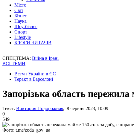
Місто
Світ
Бізнес
Наука
Шоу-бізнес
Спорт
Lifestyle
БЛОГИ ЧИТАЧІВ
СПЕЦТЕМА:
Війна в Ірані
ВСІ ТЕМИ
Вступ України в ЄС
Теракт в Барселоні
Запорізька область пережила м
Текст:
Виктория Подорожная
, 8 червня 2023, 10:09
0
549
Фото: t.me/zoda_gov_ua