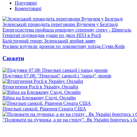
Популярні
Коментовані
Зеленський проводить переговори Вучичем у Белграді
Енергосистема пройшла рекордну серпневу спеку - Шмигаль
Генштаб підтвердив удари по двох НПЗ в Росії
Балістичний терор: Зеленський зробив заяву
Росіяни влучили дроном по локомотиву поїзда Суми-Київ
Сюжети
Підсумки 07.08: "Пекельні" санкції і "парад" дронів
Вторгнення Росії в Україну. Онлайн
Війна на Близькому Сході. Онлайн
Пекельні санкції. Рішення Сената США
"Полювати на лучника, а не на стрілу". Як Україні боротись з 