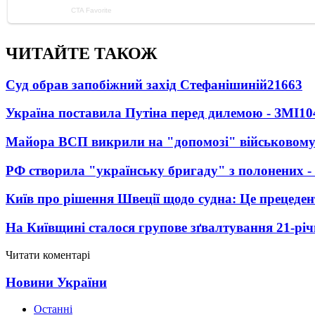
ЧИТАЙТЕ ТАКОЖ
Суд обрав запобіжний захід Стефанішиній
21663
Україна поставила Путіна перед дилемою - ЗМІ
10
Майора ВСП викрили на "допомозі" військовому
РФ створила "українську бригаду" з полонених -
Київ про рішення Швеції щодо судна: Це прецеден
На Київщині сталося групове зґвалтування 21-річ
Читати коментарі
Новини України
Останні