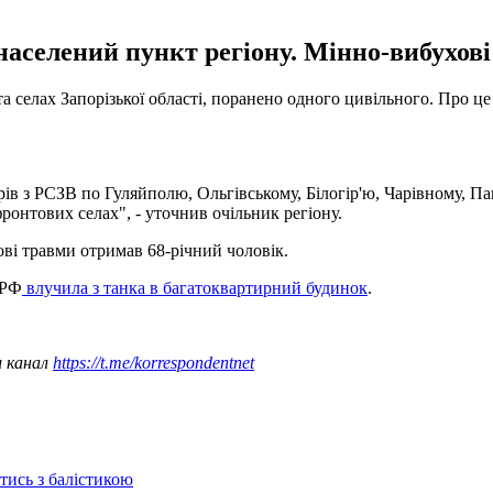
населений пункт регіону. Мінно-вибухові
а селах Запорізької області, поранено одного цивільного. Про ц
ів з РСЗВ по Гуляйполю, Ольгівському, Білогір'ю, Чарівному, Павл
ронтових селах", - уточнив очільник регіону.
ві травми отримав 68-річний чоловік.
 РФ
влучила з танка в багатоквартирний будинок
.
ш канал
https://t.me/korrespondentnet
отись з балістикою