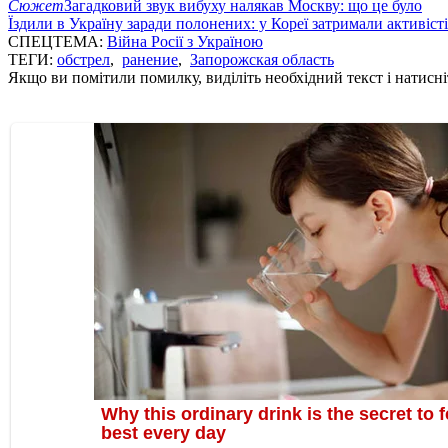
Сюжет
Загадковий звук вибуху налякав Москву: що це було
Їздили в Україну заради полонених: у Кореї затримали активіст
СПЕЦТЕМА:
Війна Росії з Україною
ТЕГИ:
обстрел
,
ранение
,
Запорожская область
Якщо ви помітили помилку, виділіть необхідний текст і натисніт