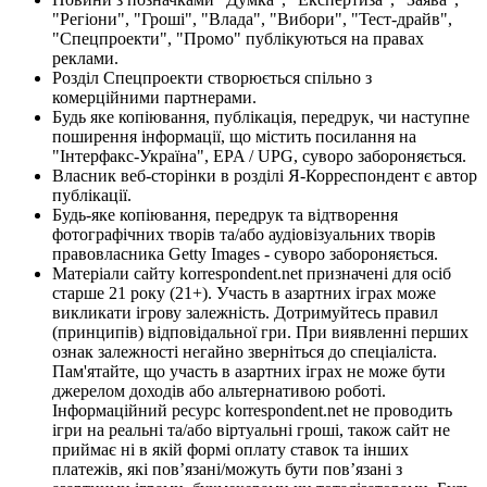
"Регіони", "Гроші", "Влада", "Вибори", "Тест-драйв",
"Спецпроекти", "Промо" публікуються на правах
реклами.
Розділ Спецпроекти створюється спільно з
комерційними партнерами.
Будь яке копіювання, публікація, передрук, чи наступне
поширення інформації, що містить посилання на
"Інтерфакс-Україна", EPA / UPG, суворо забороняється.
Власник веб-сторінки в розділі Я-Корреспондент є автор
публікації.
Будь-яке копіювання, передрук та відтворення
фотографічних творів та/або аудіовізуальних творів
правовласника Getty Images - суворо забороняється.
Матеріали сайту korrespondent.net призначені для осіб
старше 21 року (21+). Участь в азартних іграх може
викликати ігрову залежність. Дотримуйтесь правил
(принципів) відповідальної гри. При виявленні перших
ознак залежності негайно зверніться до спеціаліста.
Пам'ятайте, що участь в азартних іграх не може бути
джерелом доходів або альтернативою роботі.
Інформаційний ресурс korrespondent.net не проводить
ігри на реальні та/або віртуальні гроші, також сайт не
приймає ні в якій формі оплату ставок та інших
платежів, які пов’язані/можуть бути пов’язані з