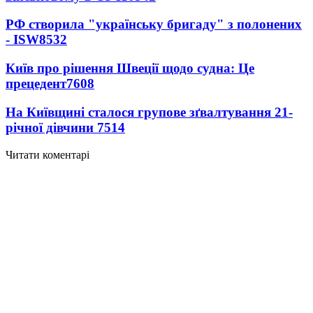
РФ створила "українську бригаду" з полонених
- ISW
8532
Київ про рішення Швеції щодо судна: Це
прецедент
7608
На Київщині сталося групове зґвалтування 21-
річної дівчини
7514
Читати коментарі