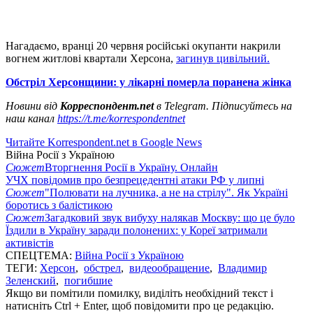
Нагадаємо, вранці 20 червня російські окупанти накрили
вогнем житлові квартали Херсона,
загинув цивільний.
Обстріл Херсонщини: у лікарні померла поранена жінка
Новини від
Корреспондент.
net
в
Telegram
. Підписуйтесь на
наш канал
https://t.me/korrespondentnet
Читайте Korrespondent.net в Google News
Війна Росії з Україною
Сюжет
Вторгнення Росії в Україну. Онлайн
УЧХ повідомив про безпрецедентні атаки РФ у липні
Сюжет
"Полювати на лучника, а не на стрілу". Як Україні
боротись з балістикою
Сюжет
Загадковий звук вибуху налякав Москву: що це було
Їздили в Україну заради полонених: у Кореї затримали
активістів
СПЕЦТЕМА:
Війна Росії з Україною
ТЕГИ:
Херсон
,
обстрел
,
видеообращение
,
Владимир
Зеленский
,
погибшие
Якщо ви помітили помилку, виділіть необхідний текст і
натисніть Ctrl + Enter, щоб повідомити про це редакцію.