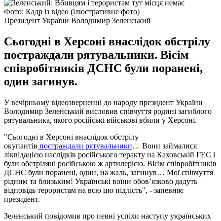
Фото: Кадр із відео (ілюстративне фото)
Президент України Володимир Зеленський
Сьогодні в Херсоні внаслідок обстрілу
постраждали рятувальники. Вісім
співробітників ДСНС були поранені,
один загинув.
У вечірньому відеозверненні до народу президент України
Володимир Зеленський висловив співчуття родині загиблого
рятувальника, якого російські військові вбили у Херсоні.
"Сьогодні в Херсоні внаслідок обстрілу
окупантів
постраждали рятувальники
… Вони займалися
ліквідацією наслідків російського теракту на Каховській ГЕС і
були обстріляні російською ж артилерією. Вісім співробітників
ДСНС були поранені, один, на жаль, загинув… Мої співчуття
рідним та близьким! Українські воїни обовʼязково дадуть
відповідь терористам на всю цю підлість", - запевняє
президент.
Зеленський повідомив про певні успіхи наступу українських