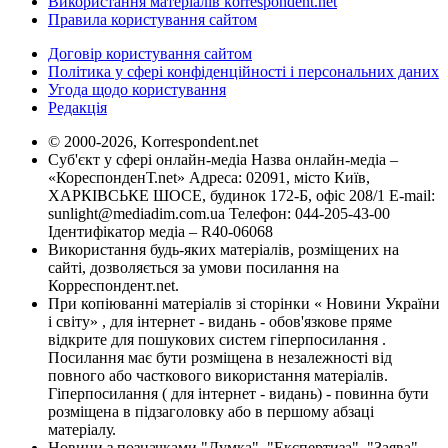
Використання матеріалів korrespondent.net
Правила користування сайтом
Договір користування сайтом
Політика у сфері конфіденційності і персональних даних
Угода щодо користування
Редакція
© 2000-2026, Korrespondent.net
Суб'єкт у сфері онлайн-медіа Назва онлайн-медіа –
«КореспонденТ.net» Адреса: 02091, місто Київ,
ХАРКІВСЬКЕ ШОСЕ, будинок 172-Б, офіс 208/1 E-mail:
sunlight@mediadim.com.ua
Телефон: 044-205-43-00
Ідентифікатор медіа – R40-06068
Використання будь-яких матеріалів, розміщених на
сайті, дозволяється за умови посилання на
Корреспондент.net.
При копіюванні матеріалів зі сторінки « Новини України
і світу» , для інтернет - видань - обов'язкове пряме
відкрите для пошукових систем гіперпосилання .
Посилання має бути розміщена в незалежності від
повного або часткового використання матеріалів.
Гіперпосилання ( для інтернет - видань) - повинна бути
розміщена в підзаголовку або в першому абзаці
матеріалу.
Новини з позначками "Думка", "Експертиза", "Заява",