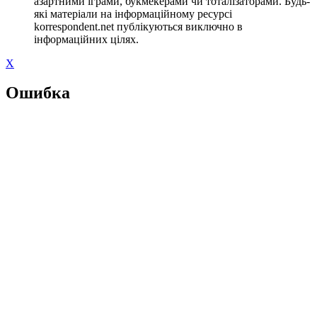
азартними іграми, букмекерами чи тоталізаторами. Будь-
які матеріали на інформаційному ресурсі
korrespondent.net публікуються виключно в
інформаційних цілях.
X
Ошибка