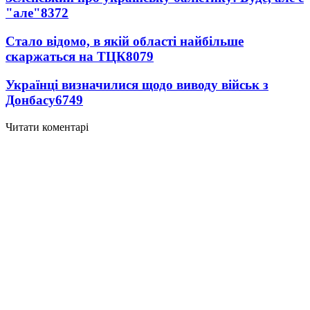
"але"
8372
Стало відомо, в якій області найбільше
скаржаться на ТЦК
8079
Українці визначилися щодо виводу військ з
Донбасу
6749
Читати коментарі