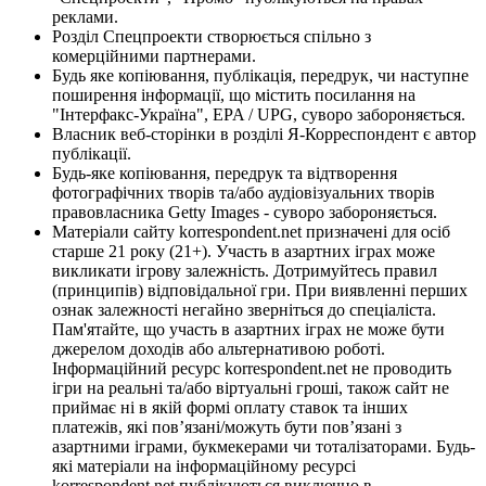
реклами.
Розділ Спецпроекти створюється спільно з
комерційними партнерами.
Будь яке копіювання, публікація, передрук, чи наступне
поширення інформації, що містить посилання на
"Інтерфакс-Україна", EPA / UPG, суворо забороняється.
Власник веб-сторінки в розділі Я-Корреспондент є автор
публікації.
Будь-яке копіювання, передрук та відтворення
фотографічних творів та/або аудіовізуальних творів
правовласника Getty Images - суворо забороняється.
Матеріали сайту korrespondent.net призначені для осіб
старше 21 року (21+). Участь в азартних іграх може
викликати ігрову залежність. Дотримуйтесь правил
(принципів) відповідальної гри. При виявленні перших
ознак залежності негайно зверніться до спеціаліста.
Пам'ятайте, що участь в азартних іграх не може бути
джерелом доходів або альтернативою роботі.
Інформаційний ресурс korrespondent.net не проводить
ігри на реальні та/або віртуальні гроші, також сайт не
приймає ні в якій формі оплату ставок та інших
платежів, які пов’язані/можуть бути пов’язані з
азартними іграми, букмекерами чи тоталізаторами. Будь-
які матеріали на інформаційному ресурсі
korrespondent.net публікуються виключно в