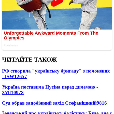
ЧИТАЙТЕ ТАКОЖ
РФ створила "українську бригаду" з полонених
- ISW
12657
Україна поставила Путіна перед дилемою -
ЗМІ
10978
Суд обрав запобіжний захід Стефанішиній
9816
Зеленський про українську балістику: Буде, але є