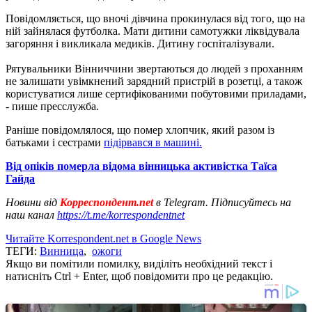
Повідомляється, що вночі дівчина прокинулася від того, що на
ній зайнялася футболка. Мати дитини самотужки ліквідувала
загоряння і викликала медиків. Дитину госпіталізували.
Рятувальники Вінниччини звертаються до людей з проханням
не залишати увімкнений зарядний пристрій в розетці, а також
користуватися лише сертифікованими побутовими приладами,
- пише пресслужба.
Раніше повідомлялося, що помер хлопчик, який разом із
батьками і сестрами
підірвався в машині.
Від опіків померла відома вінницька активістка Таїса
Гайда
Новини від
Корреспондент.net
в Telegram. Підписуйтесь на
наш канал
https://t.me/korrespondentnet
Читайте Korrespondent.net в Google News
ТЕГИ:
Винница
,
ожоги
Якщо ви помітили помилку, виділіть необхідний текст і
натисніть Ctrl + Enter, щоб повідомити про це редакцію.