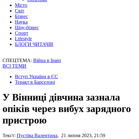
Місто
Світ
Бізнес
Наука
Шоу-бізнес
Спорт
Lifestyle
БЛОГИ ЧИТАЧІВ
СПЕЦТЕМА:
Війна в Ірані
ВСІ ТЕМИ
Вступ України в ЄС
Теракт в Барселоні
У Вінниці дівчина зазнала
опіків через вибух зарядного
пристрою
Текст:
Пустіва Валентина
, 21 липня 2023, 21:59