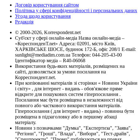
Договір користування сайтом
Політика у сфері конфіденційності і персональних даних
Угода щодо користування
Редакція
© 2000-2026, Korrespondent.net
Суб'єкт у сфері онлайн-медіа Назва онлайн-медіа –
«КореспонденТ.net» Адреса: 02091, місто Київ,
ХАРКІВСЬКЕ ШОСЕ, будинок 172-Б, офіс 208/1 E-mail:
sunlight@mediadim.com.ua
Телефон: 044-205-43-00
Ідентифікатор медіа – R40-06068
Використання будь-яких матеріалів, розміщених на
сайті, дозволяється за умови посилання на
Корреспондент.net.
При копіюванні матеріалів зі сторінки « Новини України
і світу» , для інтернет - видань - обов'язкове пряме
відкрите для пошукових систем гіперпосилання .
Посилання має бути розміщена в незалежності від
повного або часткового використання матеріалів.
Гіперпосилання ( для інтернет - видань) - повинна бути
розміщена в підзаголовку або в першому абзаці
матеріалу.
Новини з позначками "Думка", "Експертиза", "Заява",
"Регіони", "Гроші", "Влада", "Вибори", "Тест-драйв",
"Спецпроекти", "Промо" публікуються на правах