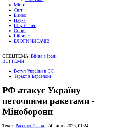
Місто
Світ
Бізнес
Наука
Шоу-бізнес
Спорт
Lifestyle
БЛОГИ ЧИТАЧІВ
СПЕЦТЕМА:
Війна в Ірані
ВСІ ТЕМИ
Вступ України в ЄС
Теракт в Барселоні
РФ атакує Україну
неточними ракетами -
Міноборони
Текст:
Расенко Елена
, 24 липня 2023, 01:24