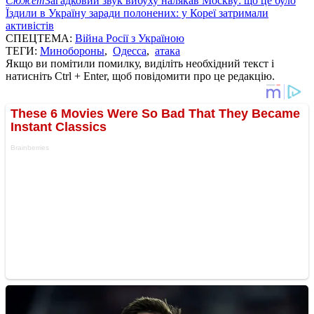
Сюжет
Загадковий звук вибуху налякав Москву: що це було
Їздили в Україну заради полонених: у Кореї затримали
активістів
СПЕЦТЕМА:
Війна Росії з Україною
ТЕГИ:
Минобороны
,
Одесса
,
атака
Якщо ви помітили помилку, виділіть необхідний текст і
натисніть Ctrl + Enter, щоб повідомити про це редакцію.