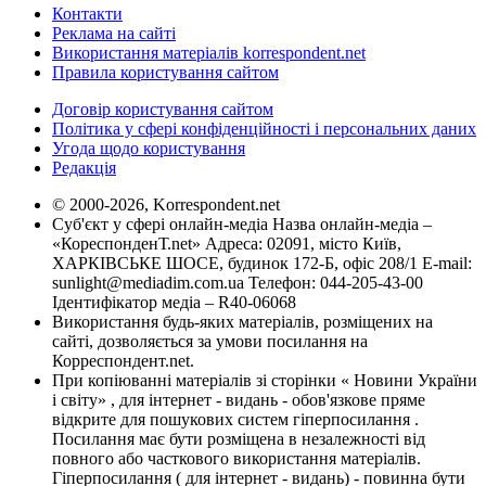
Контакти
Реклама на сайті
Використання матеріалів korrespondent.net
Правила користування сайтом
Договір користування сайтом
Політика у сфері конфіденційності і персональних даних
Угода щодо користування
Редакція
© 2000-2026, Korrespondent.net
Суб'єкт у сфері онлайн-медіа Назва онлайн-медіа –
«КореспонденТ.net» Адреса: 02091, місто Київ,
ХАРКІВСЬКЕ ШОСЕ, будинок 172-Б, офіс 208/1 E-mail:
sunlight@mediadim.com.ua
Телефон: 044-205-43-00
Ідентифікатор медіа – R40-06068
Використання будь-яких матеріалів, розміщених на
сайті, дозволяється за умови посилання на
Корреспондент.net.
При копіюванні матеріалів зі сторінки « Новини України
і світу» , для інтернет - видань - обов'язкове пряме
відкрите для пошукових систем гіперпосилання .
Посилання має бути розміщена в незалежності від
повного або часткового використання матеріалів.
Гіперпосилання ( для інтернет - видань) - повинна бути