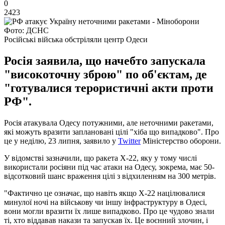
0
2423
Фото: ДСНС
Російські війська обстріляли центр Одеси
Росія заявила, що начебто запускала
"високоточну зброю" по об'єктам, де
"готувалися терористичні акти проти
РФ".
Росія атакувала Одесу потужними, але неточними ракетами,
які можуть вразити заплановані цілі "хіба що випадково". Про
це у неділю, 23 липня, заявило у
Twitter
Міністерство оборони.
У відомстві зазначили, що ракета Х-22, яку у тому числі
використали росіяни під час атаки на Одесу, зокрема, має 50-
відсотковий шанс враження цілі з відхиленням на 300 метрів.
"Фактично це означає, що навіть якщо Х-22 націлювалися
минулої ночі на військову чи іншу інфраструктуру в Одесі,
вони могли вразити їх лише випадково. Про це чудово знали
ті, хто віддавав накази та запускав їх. Це воєнний злочин, і