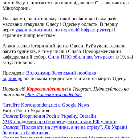
винні будуть притягнуті до відповідальності", – вважають в
Міноборони.
Нагадаємо, на поточному тижні росіяни декілька разів
масовано атакували Одесу і Одеську область. В першу
чергу
удари наносились по портовій інфраструктурі
і
аграрним підприємствам.
Атаки зазнав історичний центр Одеси. Руйнувань зазнали
багато будинків, в тому числі і Спасо-Преображенський
кафедральний собор.
Сили ППО збили дев’ять ракет
із 19, які
запустив ворог.
Президент
Володимир Зеленський пообіцяв
відповідь
російським терористам за атаки на мирну Одесу.
Новини від
Корреспондент.net
в Telegram. Підписуйтесь на
наш канал
https://t.me/korrespondentnet
Читайте Korrespondent.net в Google News
Війна Росії з Україною
Сюжет
Вторгнення Росії в Україну. Онлайн
УЧХ повідомив про безпрецедентні атаки РФ у липні
Сюжет
"Полювати на лучника, а не на стрілу". Як Україні
боротись з балістикою