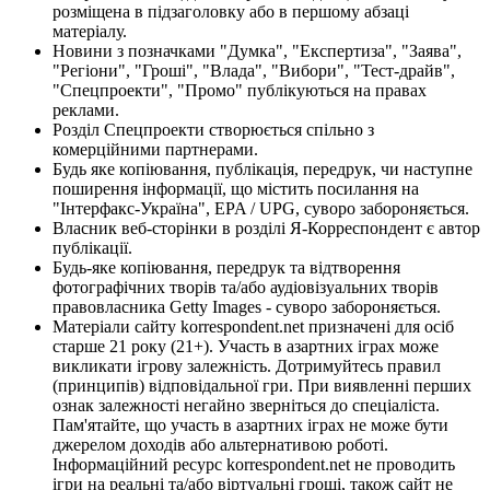
розміщена в підзаголовку або в першому абзаці
матеріалу.
Новини з позначками "Думка", "Експертиза", "Заява",
"Регіони", "Гроші", "Влада", "Вибори", "Тест-драйв",
"Спецпроекти", "Промо" публікуються на правах
реклами.
Розділ Спецпроекти створюється спільно з
комерційними партнерами.
Будь яке копіювання, публікація, передрук, чи наступне
поширення інформації, що містить посилання на
"Інтерфакс-Україна", EPA / UPG, суворо забороняється.
Власник веб-сторінки в розділі Я-Корреспондент є автор
публікації.
Будь-яке копіювання, передрук та відтворення
фотографічних творів та/або аудіовізуальних творів
правовласника Getty Images - суворо забороняється.
Матеріали сайту korrespondent.net призначені для осіб
старше 21 року (21+). Участь в азартних іграх може
викликати ігрову залежність. Дотримуйтесь правил
(принципів) відповідальної гри. При виявленні перших
ознак залежності негайно зверніться до спеціаліста.
Пам'ятайте, що участь в азартних іграх не може бути
джерелом доходів або альтернативою роботі.
Інформаційний ресурс korrespondent.net не проводить
ігри на реальні та/або віртуальні гроші, також сайт не