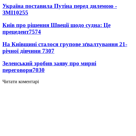
Україна поставила Путіна перед дилемою -
ЗМІ
10255
Київ про рішення Швеції щодо судна: Це
прецедент
7574
На Київщині сталося групове зґвалтування 21-
річної дівчини
7307
Зеленський зробив заяву про мирні
переговори
7030
Читати коментарі