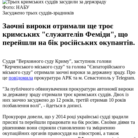
Фото: НАБУ
Засуджено трьох суддів-зрадників
Заочні вироки отримали ще троє
кримських "служителів Феміди", що
перейшли на бік російських окупантів.
Суддя "Верховного суду Криму", заступник голови
"Керченського міського суду" та голова "Євпаторійського
міського суду" отримали заочні вироки за державну зраду. Про
це
повідомила
прокуратура АРК та м. Севастополь у Telegram.
"За публічного обвинувачення прокуратури автономії вироки
за державну зраду отримали троє кримських суддів. Двох із
них заочно засуджено до 12 років, третій отримав 10 років
позбавлення волі", - йдеться в дописі.
Прокурори довели, що у 2014 році українські судді зрадили
присязі та перейшли працювати на бік росіян. Своїми діями та
рішеннями вони сприяли становленню та зміцненню
окупаційних органів правосуддя на півострові, а також