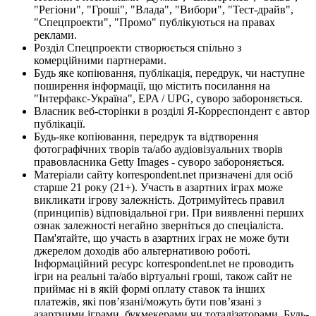
"Регіони", "Гроші", "Влада", "Вибори", "Тест-драйв",
"Спецпроекти", "Промо" публікуються на правах
реклами.
Розділ Спецпроекти створюється спільно з
комерційними партнерами.
Будь яке копіювання, публікація, передрук, чи наступне
поширення інформації, що містить посилання на
"Інтерфакс-Україна", EPA / UPG, суворо забороняється.
Власник веб-сторінки в розділі Я-Корреспондент є автор
публікації.
Будь-яке копіювання, передрук та відтворення
фотографічних творів та/або аудіовізуальних творів
правовласника Getty Images - суворо забороняється.
Матеріали сайту korrespondent.net призначені для осіб
старше 21 року (21+). Участь в азартних іграх може
викликати ігрову залежність. Дотримуйтесь правил
(принципів) відповідальної гри. При виявленні перших
ознак залежності негайно зверніться до спеціаліста.
Пам'ятайте, що участь в азартних іграх не може бути
джерелом доходів або альтернативою роботі.
Інформаційний ресурс korrespondent.net не проводить
ігри на реальні та/або віртуальні гроші, також сайт не
приймає ні в якій формі оплату ставок та інших
платежів, які пов’язані/можуть бути пов’язані з
азартними іграми, букмекерами чи тоталізаторами. Будь-