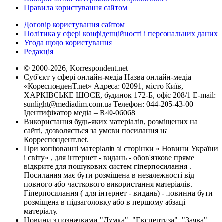
Правила користування сайтом
Договір користування сайтом
Політика у сфері конфіденційності і персональних даних
Угода щодо користування
Редакція
© 2000-2026, Korrespondent.net
Суб'єкт у сфері онлайн-медіа Назва онлайн-медіа –
«КореспонденТ.net» Адреса: 02091, місто Київ,
ХАРКІВСЬКЕ ШОСЕ, будинок 172-Б, офіс 208/1 E-mail:
sunlight@mediadim.com.ua
Телефон: 044-205-43-00
Ідентифікатор медіа – R40-06068
Використання будь-яких матеріалів, розміщених на
сайті, дозволяється за умови посилання на
Корреспондент.net.
При копіюванні матеріалів зі сторінки « Новини України
і світу» , для інтернет - видань - обов'язкове пряме
відкрите для пошукових систем гіперпосилання .
Посилання має бути розміщена в незалежності від
повного або часткового використання матеріалів.
Гіперпосилання ( для інтернет - видань) - повинна бути
розміщена в підзаголовку або в першому абзаці
матеріалу.
Новини з позначками "Думка", "Експертиза", "Заява",