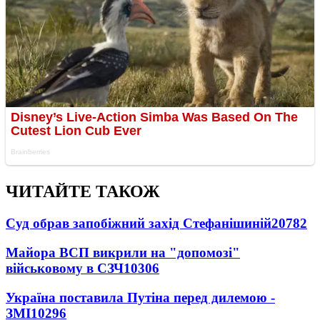
ЧИТАЙТЕ ТАКОЖ
Суд обрав запобіжний захід Стефанішиній
20782
Майора ВСП викрили на "допомозі"
військовому в СЗЧ
10306
Україна поставила Путіна перед дилемою -
ЗМІ
10296