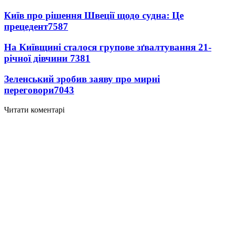
Київ про рішення Швеції щодо судна: Це
прецедент
7587
На Київщині сталося групове зґвалтування 21-
річної дівчини
7381
Зеленський зробив заяву про мирні
переговори
7043
Читати коментарі