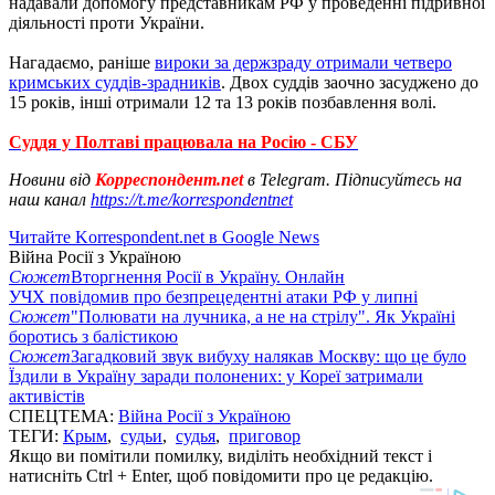
надавали допомогу представникам РФ у проведенні підривної
діяльності проти України.
Нагадаємо, раніше
вироки за держзраду отримали четверо
кримських суддів-зрадників
. Двох суддів заочно засуджено до
15 років, інші отримали 12 та 13 років позбавлення волі.
Суддя у Полтаві працювала на Росію - СБУ
Новини від
Корреспондент.net
в Telegram. Підписуйтесь на
наш канал
https://t.me/korrespondentnet
Читайте Korrespondent.net в Google News
Війна Росії з Україною
Сюжет
Вторгнення Росії в Україну. Онлайн
УЧХ повідомив про безпрецедентні атаки РФ у липні
Сюжет
"Полювати на лучника, а не на стрілу". Як Україні
боротись з балістикою
Сюжет
Загадковий звук вибуху налякав Москву: що це було
Їздили в Україну заради полонених: у Кореї затримали
активістів
СПЕЦТЕМА:
Війна Росії з Україною
ТЕГИ:
Крым
,
судьи
,
судья
,
приговор
Якщо ви помітили помилку, виділіть необхідний текст і
натисніть Ctrl + Enter, щоб повідомити про це редакцію.