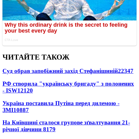
ЧИТАЙТЕ ТАКОЖ
Суд обрав запобіжний захід Стефанішиній
22347
РФ створила "українську бригаду" з полонених
- ISW
12120
Україна поставила Путіна перед дилемою -
ЗМІ
10887
На Київщині сталося групове зґвалтування 21-
річної дівчини
8179