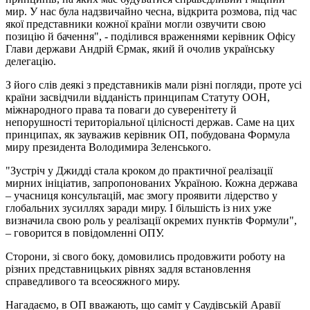
мир. У нас була надзвичайно чесна, відкрита розмова, під час
якої представники кожної країни могли озвучити свою
позицію й бачення", - поділився враженнями керівник Офісу
Глави держави Андрій Єрмак, який й очолив українську
делегацію.
З його слів деякі з представників мали різні погляди, проте усі
країни засвідчили відданість принципам Статуту ООН,
міжнародного права та поваги до суверенітету й
непорушності територіальної цілісності держав. Саме на цих
принципах, як зауважив керівник ОП, побудована Формула
миру президента Володимира Зеленського.
"Зустріч у Джидді стала кроком до практичної реалізації
мирних ініціатив, запропонованих Україною. Кожна держава
– учасниця консультацій, має змогу проявити лідерство у
глобальних зусиллях заради миру. І більшість із них уже
визначила свою роль у реалізації окремих пунктів Формули",
– говорится в повідомленні ОПУ.
Сторони, зі свого боку, домовились продовжити роботу на
різних представницьких рівнях задля встановлення
справедливого та всеосяжного миру.
Нагадаємо, в ОП вважають, що саміт у Саудівській Аравії