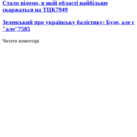
Стало відомо, в якій області найбільше
скаржаться на ТЦК
7949
Зеленський про українську балістику: Буде, але є
"але"
7585
Читати коментарі