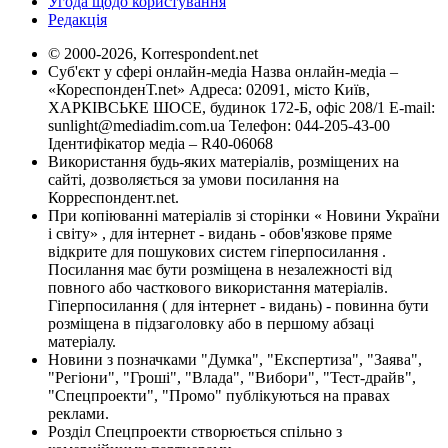
Угода щодо користування
Редакція
© 2000-2026, Korrespondent.net
Суб'єкт у сфері онлайн-медіа Назва онлайн-медіа –
«КореспонденТ.net» Адреса: 02091, місто Київ,
ХАРКІВСЬКЕ ШОСЕ, будинок 172-Б, офіс 208/1 E-mail:
sunlight@mediadim.com.ua
Телефон: 044-205-43-00
Ідентифікатор медіа – R40-06068
Використання будь-яких матеріалів, розміщених на
сайті, дозволяється за умови посилання на
Корреспондент.net.
При копіюванні матеріалів зі сторінки « Новини України
і світу» , для інтернет - видань - обов'язкове пряме
відкрите для пошукових систем гіперпосилання .
Посилання має бути розміщена в незалежності від
повного або часткового використання матеріалів.
Гіперпосилання ( для інтернет - видань) - повинна бути
розміщена в підзаголовку або в першому абзаці
матеріалу.
Новини з позначками "Думка", "Експертиза", "Заява",
"Регіони", "Гроші", "Влада", "Вибори", "Тест-драйв",
"Спецпроекти", "Промо" публікуються на правах
реклами.
Розділ Спецпроекти створюється спільно з