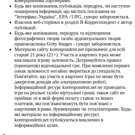
комерційними партнерами.
Будь яке копіювання, публікація, передрук, чи наступне
поширення інформації, що містить посилання на
"Інтерфакс-Україна", EPA / UPG, суворо забороняється.
Власник веб-сторінки в розділі Я-Корреспондент є автор
публікації.
Будь-яке копіювання, передрук та відтворення
фотографічних творів та/або аудіовізуальних творів
правовласника Getty Images - суворо забороняється.
Матеріали сайту korrespondent.net призначені для осіб
старше 21 року (21+). Участь в азартних іграх може
викликати ігрову залежність. Дотримуйтесь правил
(принципів) відповідальної гри. При виявленні перших
ознак залежності негайно зверніться до спеціаліста.
Пам'ятайте, що участь в азартних іграх не може бути
джерелом доходів або альтернативою роботі.
Інформаційний ресурс korrespondent.net не проводить
ігри на реальні та/або віртуальні гроші, також сайт не
приймає ні в якій формі оплату ставок та інших
платежів, які пов’язані/можуть бути пов’язані з
азартними іграми, букмекерами чи тоталізаторами. Будь-
які матеріали на інформаційному ресурсі
korrespondent.net публікуються виключно в
інформаційних цілях.