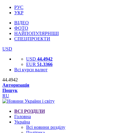
РУС
УКР
ВІДЕО
ФОТО
НАЙПОПУЛЯРНІШІ
СПЕЦПРОЕКТИ
USD
USD
44.4942
EUR
51.3366
Всі курси валют
44.4942
Авторизація
Пошук
RU
ВСІ РОЗДІЛИ
Головна
Україна
Всі новини розділу
Політика