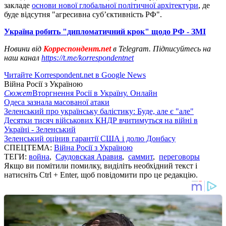
закладе
основи нової глобальної політичної архітектури
, де
буде відсутня "агресивна суб’єктивність РФ".
Україна робить "дипломатичний крок" щодо РФ - ЗМІ
Новини від
Корреспондент.net
в Telegram. Підписуйтесь на
наш канал
https://t.me/korrespondentnet
Читайте Korrespondent.net в Google News
Війна Росії з Україною
Сюжет
Вторгнення Росії в Україну. Онлайн
Одеса зазнала масованої атаки
Зеленський про українську балістику: Буде, але є "але"
Десятки тисяч військових КНДР вчитимуться на війні в
Україні - Зеленський
Зеленський оцінив гарантії США і долю Донбасу
СПЕЦТЕМА:
Війна Росії з Україною
ТЕГИ:
война
,
Саудовская Аравия
,
саммит
,
переговоры
Якщо ви помітили помилку, виділіть необхідний текст і
натисніть Ctrl + Enter, щоб повідомити про це редакцію.