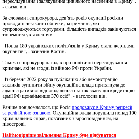
переслідування і залякування цивільного населення в Криму",
- сказав він.
За словами генпрокурора, дев’ять років окупації росіяни
проводять незаконні обшуки, затримання, які
супроводжуються тортурами, більшість випадків закінчуються
тюремним ув’язненням.
"Понад 180 українських політв'язнів у Криму стали жертвами
окупантів", - зазначив Костін.
Також генпрокурор нагадав про політичні переслідування
кримчан, які не згодні із війною РФ проти України.
"Із березня 2022 року за публікацію або демонстрацію
закликів зупинити війну окупаційна влада притягнула до
адміністративної відповідальності за так звану дискредитацію
армії РФ щонайменше 370 осіб", - наголосив він.
Раніше повідомлялося, що Росія
продовжує в Криму репресії
за релігійною ознакою
. Окупаційна влада порушила понад 100
кримінальних справ, пов'язаних з віросповіданням, на
півострові.
Найімовірніше звільнення Криму буде відбуватися