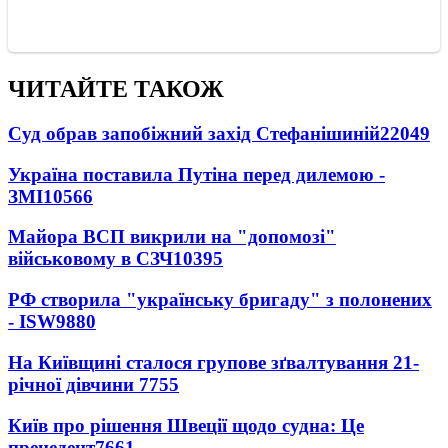
ЧИТАЙТЕ ТАКОЖ
Суд обрав запобіжний захід Стефанішиній
22049
Україна поставила Путіна перед дилемою -
ЗМІ
10566
Майора ВСП викрили на "допомозі"
військовому в СЗЧ
10395
РФ створила "українську бригаду" з полонених
- ISW
9880
На Київщині сталося групове зґвалтування 21-
річної дівчини
7755
Київ про рішення Швеції щодо судна: Це
прецедент
7661