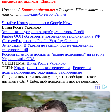
військовим шляхом - Данілов
Новини від
Корреспондент.net
в Telegram. Підписуйтесь на
наш канал
https://t.me/korrespondentnet
Читайте Korrespondent.net в Google News
Війна Росії з Україною
Зеленський зустрівся з прем'єр-міністром Сербії
Радбез ООН обговорить поводження з полоненими в РФ
Сюжет
Вторгнення Росії в Україну. Онлайн
Зеленський: В Україні не залишилося неушкоджених
електростанцій
Росіяни планують посилити "вільне полювання" на авто на
Херсонщині - ОВА
СПЕЦТЕМА:
Війна Росії з Україною
ТЕГИ:
Крым
,
политические репрессии
,
Репрессии
,
политзаключенные
,
оккупация
,
заключенные
Якщо ви помітили помилку, виділіть необхідний текст і
натисніть Ctrl + Enter, щоб повідомити про це редакцію.