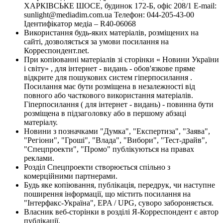
ХАРКІВСЬКЕ ШОСЕ, будинок 172-Б, офіс 208/1 E-mail:
sunlight@mediadim.com.ua
Телефон: 044-205-43-00
Ідентифікатор медіа – R40-06068
Використання будь-яких матеріалів, розміщених на
сайті, дозволяється за умови посилання на
Корреспондент.net.
При копіюванні матеріалів зі сторінки « Новини України
і світу» , для інтернет - видань - обов'язкове пряме
відкрите для пошукових систем гіперпосилання .
Посилання має бути розміщена в незалежності від
повного або часткового використання матеріалів.
Гіперпосилання ( для інтернет - видань) - повинна бути
розміщена в підзаголовку або в першому абзаці
матеріалу.
Новини з позначками "Думка", "Експертиза", "Заява",
"Регіони", "Гроші", "Влада", "Вибори", "Тест-драйв",
"Спецпроекти", "Промо" публікуються на правах
реклами.
Розділ Спецпроекти створюється спільно з
комерційними партнерами.
Будь яке копіювання, публікація, передрук, чи наступне
поширення інформації, що містить посилання на
"Інтерфакс-Україна", EPA / UPG, суворо забороняється.
Власник веб-сторінки в розділі Я-Корреспондент є автор
публікації.