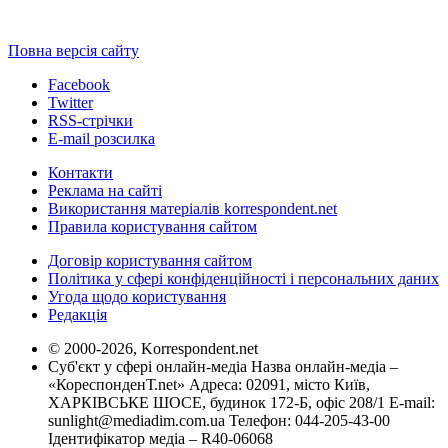
Повна версія сайту
Facebook
Twitter
RSS-стрічки
E-mail розсилка
Контакти
Реклама на сайті
Використання матеріалів korrespondent.net
Правила користування сайтом
Договір користування сайтом
Політика у сфері конфіденційності і персональних даних
Угода щодо користування
Редакція
© 2000-2026, Korrespondent.net
Суб'єкт у сфері онлайн-медіа Назва онлайн-медіа –
«КореспонденТ.net» Адреса: 02091, місто Київ,
ХАРКІВСЬКЕ ШОСЕ, будинок 172-Б, офіс 208/1 E-mail:
sunlight@mediadim.com.ua
Телефон: 044-205-43-00
Ідентифікатор медіа – R40-06068