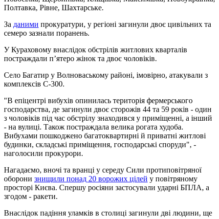
Полтавка, Рівне, Шахтарське.
За
даними
прокуратури, у регіоні загинули двоє цивільних та
семеро зазнали поранень.
У Кураховому внаслідок обстрілів житлових кварталів
постраждали п’ятеро жінок та двоє чоловіків.
Село Багатир у Волноваському районі, імовірно, атакували з
комплексів С-300.
"В епіцентрі вибухів опинилась територія фермерського
господарства, де загинули двоє сторожів 44 та 59 років - один
з чоловіків під час обстрілу знаходився у приміщенні, а інший
- на вулиці. Також постраждала велика рогата худоба.
Вибухами пошкоджено багатоквартирні й приватні житлові
будинки, складські приміщення, господарські споруди", -
наголосили прокурори.
Нагадаємо, вночі та вранці у середу Сили протиповітряної
оборони
знищили понад 20 ворожих цілей
у повітряному
просторі Києва. Спершу росіяни застосували ударні БПЛА, а
згодом - ракети.
Внаслідок падіння уламків в столиці загинули дві людини, ще