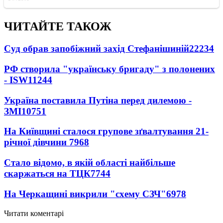
ЧИТАЙТЕ ТАКОЖ
Суд обрав запобіжний захід Стефанішиній
22234
РФ створила "українську бригаду" з полонених
- ISW
11244
Україна поставила Путіна перед дилемою -
ЗМІ
10751
На Київщині сталося групове зґвалтування 21-
річної дівчини
7968
Стало відомо, в якій області найбільше
скаржаться на ТЦК
7744
На Черкащині викрили "схему СЗЧ"
6978
Читати коментарі