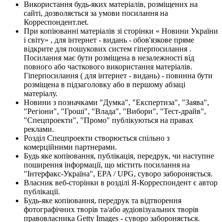
Використання будь-яких матеріалів, розміщених на
сайті, дозволяється за умови посилання на
Корреспондент.net.
При копіюванні матеріалів зі сторінки « Новини України
і світу» , для інтернет - видань - обов'язкове пряме
відкрите для пошукових систем гіперпосилання .
Посилання має бути розміщена в незалежності від
повного або часткового використання матеріалів.
Гіперпосилання ( для інтернет - видань) - повинна бути
розміщена в підзаголовку або в першому абзаці
матеріалу.
Новини з позначками "Думка", "Експертиза", "Заява",
"Регіони", "Гроші", "Влада", "Вибори", "Тест-драйв",
"Спецпроекти", "Промо" публікуються на правах
реклами.
Розділ Спецпроекти створюється спільно з
комерційними партнерами.
Будь яке копіювання, публікація, передрук, чи наступне
поширення інформації, що містить посилання на
"Інтерфакс-Україна", EPA / UPG, суворо забороняється.
Власник веб-сторінки в розділі Я-Корреспондент є автор
публікації.
Будь-яке копіювання, передрук та відтворення
фотографічних творів та/або аудіовізуальних творів
правовласника Getty Images - суворо забороняється.