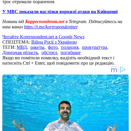
троє отримали поранення.
У МВС показали наслідки ворожої атаки на Київщині
Новини від
Корреспондент.net
в Telegram. Підписуйтесь на
наш канал
https://t.me/korrespondentnet
Читайте Korrespondent.net в Google News
СПЕЦТЕМА:
Війна Росії з Україною
ТЕГИ:
МВД
,
ракеты
,
фото
,
полиция
,
прокуратура
,
Донецкая область
,
обстрел
,
погибшие
Якщо ви помітили помилку, виділіть необхідний текст і
натисніть Ctrl + Enter, щоб повідомити про це редакцію.