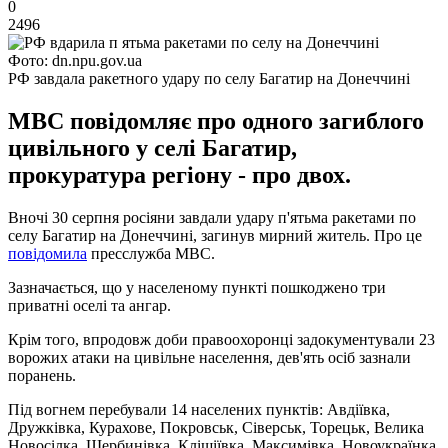
0
2496
Фото: dn.npu.gov.ua
РФ завдала ракетного удару по селу Багатир на Донеччині
МВС повідомляє про одного загиблого
цивільного у селі Багатир,
прокуратура регіону - про двох.
Вночі 30 серпня росіяни завдали удару п'ятьма ракетами по
селу Багатир на Донеччині, загинув мирний житель. Про це
повідомила
пресслужба МВС.
Зазначається, що у населеному пункті пошкоджено три
приватні оселі та ангар.
Крім того, впродовж доби правоохоронці задокументували 23
ворожих атаки на цивільне населення, дев'ять осіб зазнали
поранень.
Під вогнем перебували 14 населених пунктів: Авдіївка,
Дружківка, Курахове, Покровськ, Сіверськ, Торецьк, Велика
Новосілка, Щербинівка, Кліщіївка, Максимівка, Новоукраїнка,