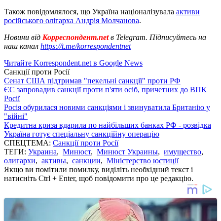
Також повідомлялося, що Україна націоналізувала
активи
російського олігарха Андрія Молчанова
.
Новини від
Корреспондент.net
в Telegram. Підписуйтесь на
наш канал
https://t.me/korrespondentnet
Читайте Korrespondent.net в Google News
Санкції проти Росії
Сенат США підтримав "пекельні санкції" проти РФ
ЄС запровадив санкції проти п'яти осіб, причетних до ВПК
Росії
Росія обурилася новими санкціями і звинуватила Британію у
"війні"
Кредитна криза вдарила по найбільших банках РФ - розвідка
Україна готує спеціальну санкційну операцію
СПЕЦТЕМА:
Санкції проти Росії
ТЕГИ:
Украина
,
Минюст
,
Минюст Украины
,
имущество
,
олигархи
,
активы
,
санкции
,
Міністерство юстиції
Якщо ви помітили помилку, виділіть необхідний текст і
натисніть Ctrl + Enter, щоб повідомити про це редакцію.