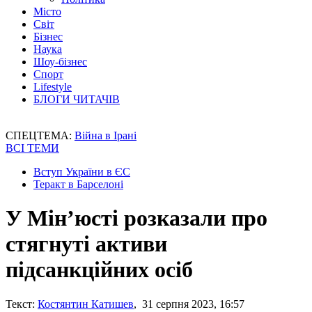
Місто
Світ
Бізнес
Наука
Шоу-бізнес
Спорт
Lifestyle
БЛОГИ ЧИТАЧІВ
СПЕЦТЕМА:
Війна в Ірані
ВСІ ТЕМИ
Вступ України в ЄС
Теракт в Барселоні
У Мін’юсті розказали про
стягнуті активи
підсанкційних осіб
Текст:
Костянтин Катишев
, 31 серпня 2023, 16:57