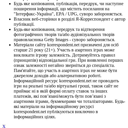
Будь яке копіювання, публікація, передрук, чи наступне
поширення інформації, що містить посилання на
"Інтерфакс-Україна", EPA / UPG, суворо забороняється.
Власник веб-сторінки в розділі Я-Корреспондент є автор
публікації.
Будь-яке копіювання, передрук та відтворення
фотографічних творів та/або аудіовізуальних творів
правовласника Getty Images - суворо забороняється.
Матеріали сайту korrespondent.net призначені для осіб
старше 21 року (21+). Участь в азартних іграх може
викликати ігрову залежність. Дотримуйтесь правил
(принципів) відповідальної гри. При виявленні перших
ознак залежності негайно зверніться до спеціаліста.
Пам'ятайте, що участь в азартних іграх не може бути
джерелом доходів або альтернативою роботі.
Інформаційний ресурс korrespondent.net не проводить
ігри на реальні та/або віртуальні гроші, також сайт не
приймає ні в якій формі оплату ставок та інших
платежів, які пов’язані/можуть бути пов’язані з
азартними іграми, букмекерами чи тоталізаторами. Будь-
які матеріали на інформаційному ресурсі
korrespondent.net публікуються виключно в
інформаційних цілях.
X