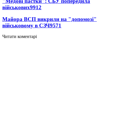
"Медові пастки": СБУ попередила
військових
9912
Майора ВСП викрили на "допомозі"
військовому в СЗЧ
9571
Читати коментарі