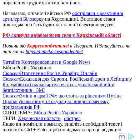
поранення грудних клітин, кінцівок.
Нагадаємо, опівночі війська РФ
обстріляли з реактивної
артилерії Білозерку
на Херсонщині. Внаслідок атаки
пошкоджено пʼять будинків та лінії електропередачі.
РФ скинула авіабомби на село у Харківській області
Новини від
Корреспондент.net
в Telegram. Підписуйтесь на
наш канал
https://t.me/korrespondentnet
Читайте Korrespondent.net в Google News
Війна Росії з Україною
Сюжет
Вторгнення Росії в Україну. Онлайн
Сюжет
Ескалація для Європи. Російський дрон в Лейпцигу
Колумбійські наркокартелі вчаться українській війні
безпілотників - ЗМІ
Сюжет
Зміни в армії РФ: що стоїть за рішенням Путіна
Пропагували війну та окупацію: викрито мережу
прихильників РФ
СПЕЦТЕМА:
Війна Росії з Україною
ТЕГИ:
Херсонская область
,
обстрел
Якщо ви помітили помилку, виділіть необхідний текст і
натисніть Ctrl + Enter, щоб повідомити про це редакцію.