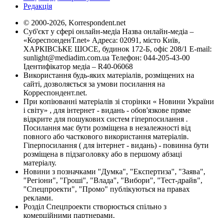
Редакція
© 2000-2026, Korrespondent.net
Суб'єкт у сфері онлайн-медіа Назва онлайн-медіа –
«КореспонденТ.net» Адреса: 02091, місто Київ,
ХАРКІВСЬКЕ ШОСЕ, будинок 172-Б, офіс 208/1 E-mail:
sunlight@mediadim.com.ua
Телефон: 044-205-43-00
Ідентифікатор медіа – R40-06068
Використання будь-яких матеріалів, розміщених на
сайті, дозволяється за умови посилання на
Корреспондент.net.
При копіюванні матеріалів зі сторінки « Новини України
і світу» , для інтернет - видань - обов'язкове пряме
відкрите для пошукових систем гіперпосилання .
Посилання має бути розміщена в незалежності від
повного або часткового використання матеріалів.
Гіперпосилання ( для інтернет - видань) - повинна бути
розміщена в підзаголовку або в першому абзаці
матеріалу.
Новини з позначками "Думка", "Експертиза", "Заява",
"Регіони", "Гроші", "Влада", "Вибори", "Тест-драйв",
"Спецпроекти", "Промо" публікуються на правах
реклами.
Розділ Спецпроекти створюється спільно з
комерційними партнерами.