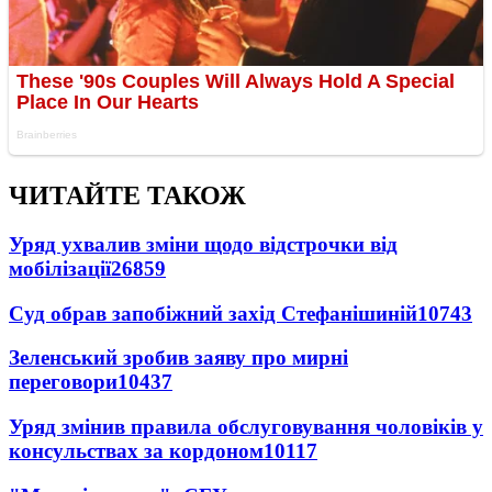
ЧИТАЙТЕ ТАКОЖ
Уряд ухвалив зміни щодо відстрочки від
мобілізації
26859
Суд обрав запобіжний захід Стефанішиній
10743
Зеленський зробив заяву про мирні
переговори
10437
Уряд змінив правила обслуговування чоловіків у
консульствах за кордоном
10117