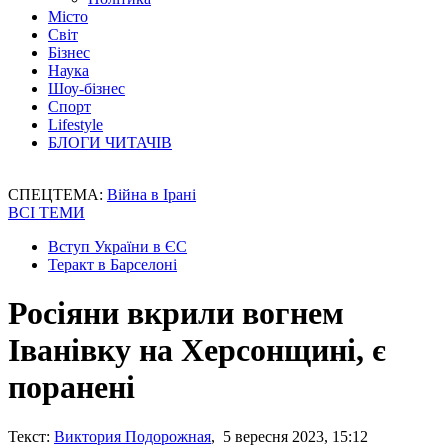
Місто
Світ
Бізнес
Наука
Шоу-бізнес
Спорт
Lifestyle
БЛОГИ ЧИТАЧІВ
СПЕЦТЕМА:
Війна в Ірані
ВСІ ТЕМИ
Вступ України в ЄС
Теракт в Барселоні
Росіяни вкрили вогнем
Іванівку на Херсонщині, є
поранені
Текст:
Виктория Подорожная
, 5 вересня 2023, 15:12