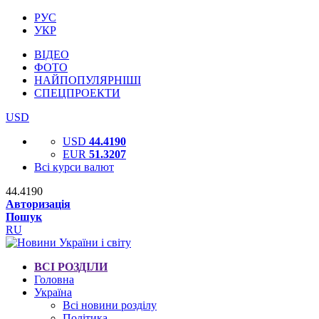
РУС
УКР
ВІДЕО
ФОТО
НАЙПОПУЛЯРНІШІ
СПЕЦПРОЕКТИ
USD
USD
44.4190
EUR
51.3207
Всі курси валют
44.4190
Авторизація
Пошук
RU
ВСІ РОЗДІЛИ
Головна
Україна
Всі новини розділу
Політика