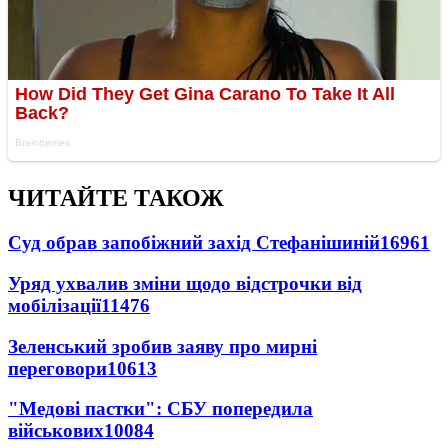
ЧИТАЙТЕ ТАКОЖ
Суд обрав запобіжний захід Стефанішиній
16961
Уряд ухвалив зміни щодо відстрочки від
мобілізації
11476
Зеленський зробив заяву про мирні
переговори
10613
"Медові пастки": СБУ попередила
військових
10084