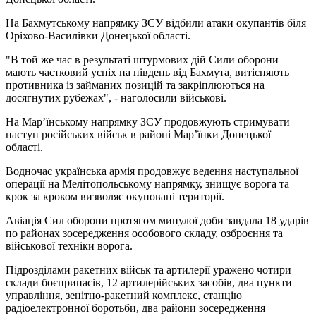
На Бахмутському напрямку ЗСУ відбили атаки окупантів біля
Оріхово-Василівки Донецької області.
"В той же час в результаті штурмових дій Сили оборони
мають частковий успіх на південь від Бахмута, витісняють
противника із займаних позицій та закріплюються на
досягнутих рубежах", - наголосили військові.
На Мар’їнському напрямку ЗСУ продовжують стримувати
наступ російських військ в районі Мар’їнки Донецької
області.
Водночас українська армія продовжує ведення наступальної
операції на Мелітопольському напрямку, знищує ворога та
крок за кроком визволяє окуповані території.
Авіація Сил оборони протягом минулої доби завдала 18 ударів
по районах зосередження особового складу, озброєння та
військової техніки ворога.
Підрозділами ракетних військ та артилерії уражено чотири
склади боєприпасів, 12 артилерійських засобів, два пункти
управління, зенітно-ракетний комплекс, станцію
радіоелектронної боротьби, два райони зосередження