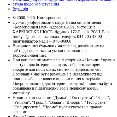
Угода щодо користування
Редакція
© 2000-2026, Korrespondent.net
Суб'єкт у сфері онлайн-медіа Назва онлайн-медіа –
«КореспонденТ.net» Адреса: 02091, місто Київ,
ХАРКІВСЬКЕ ШОСЕ, будинок 172-Б, офіс 208/1 E-mail:
sunlight@mediadim.com.ua
Телефон: 044-205-43-00
Ідентифікатор медіа – R40-06068
Використання будь-яких матеріалів, розміщених на
сайті, дозволяється за умови посилання на
Корреспондент.net.
При копіюванні матеріалів зі сторінки « Новини України
і світу» , для інтернет - видань - обов'язкове пряме
відкрите для пошукових систем гіперпосилання .
Посилання має бути розміщена в незалежності від
повного або часткового використання матеріалів.
Гіперпосилання ( для інтернет - видань) - повинна бути
розміщена в підзаголовку або в першому абзаці
матеріалу.
Новини з позначками "Думка", "Експертиза", "Заява",
"Регіони", "Гроші", "Влада", "Вибори", "Тест-драйв",
"Спецпроекти", "Промо" публікуються на правах
реклами.
Розділ Спецпроекти створюється спільно з