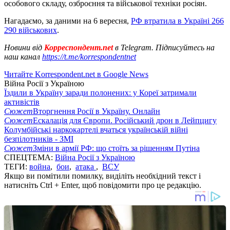
особового складу, озброєння та військової техніки росіян.
Нагадаємо, за даними на 6 вересня,
РФ втратила в Україні 266
290 військових
.
Новини від
Корреспондент.net
в Telegram. Підписуйтесь на
наш канал
https://t.me/korrespondentnet
Читайте Korrespondent.net в Google News
Війна Росії з Україною
Їздили в Україну заради полонених: у Кореї затримали
активістів
Сюжет
Вторгнення Росії в Україну. Онлайн
Сюжет
Ескалація для Європи. Російський дрон в Лейпцигу
Колумбійські наркокартелі вчаться українській війні
безпілотників - ЗМІ
Сюжет
Зміни в армії РФ: що стоїть за рішенням Путіна
СПЕЦТЕМА:
Війна Росії з Україною
ТЕГИ:
война
,
бои
,
атака
,
ВСУ
Якщо ви помітили помилку, виділіть необхідний текст і
натисніть Ctrl + Enter, щоб повідомити про це редакцію.