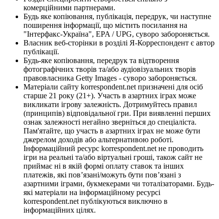
комерційними партнерами.
Будь яке копіювання, публікація, передрук, чи наступне
поширення інформації, що містить посилання на
"Інтерфакс-Україна", EPA / UPG, суворо забороняється.
Власник веб-сторінки в розділі Я-Корреспондент є автор
публікації.
Будь-яке копіювання, передрук та відтворення
фотографічних творів та/або аудіовізуальних творів
правовласника Getty Images - суворо забороняється.
Матеріали сайту korrespondent.net призначені для осіб
старше 21 року (21+). Участь в азартних іграх може
викликати ігрову залежність. Дотримуйтесь правил
(принципів) відповідальної гри. При виявленні перших
ознак залежності негайно зверніться до спеціаліста.
Пам'ятайте, що участь в азартних іграх не може бути
джерелом доходів або альтернативою роботі.
Інформаційний ресурс korrespondent.net не проводить
ігри на реальні та/або віртуальні гроші, також сайт не
приймає ні в якій формі оплату ставок та інших
платежів, які пов’язані/можуть бути пов’язані з
азартними іграми, букмекерами чи тоталізаторами. Будь-
які матеріали на інформаційному ресурсі
korrespondent.net публікуються виключно в
інформаційних цілях.