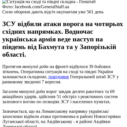
Фото: facebook.com/GeneralStaff.ua
Сили оборони дають відсіч окупантам уже 561 день
ЗСУ відбили атаки ворога на чотирьох
східних напрямках. Водночас
українська армія веде наступ на
південь від Бахмута та у Запорізькій
області.
Протягом минулої доби на фронті відбулося 39 бойових
зіткнень. Оперативна ситуація на сході та півдні України
залишається складною,
повідомив
Генеральний штаб ЗСУ у
ранковому зведенні 7 вересня.
Загалом минулої доби ворог завдав десяти ракетних та 69
авіаційних ударів, здійснив 51 обстріл з реактивних систем
залпового вогню по позиціях ЗСУ і населених пунктах.
Зазначається, що на Лиманському напрямку українські
захисники відбили атаки противника в районі Новоєгорівки
Луганської області, на Авдіївському - в районі Авдіївки
Донецької області.