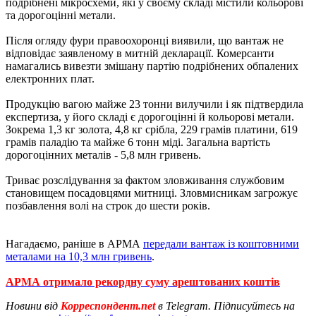
подрібнені мікросхеми, які у своєму складі містили кольорові
та дорогоцінні метали.
Після огляду фури правоохоронці виявили, що вантаж не
відповідає заявленому в митній декларації. Комерсанти
намагались вивезти змішану партію подрібнених обпалених
електронних плат.
Продукцію вагою майже 23 тонни вилучили і як підтвердила
експертиза, у його складі є дорогоцінні й кольорові метали.
Зокрема 1,3 кг золота, 4,8 кг срібла, 229 грамів платини, 619
грамів паладію та майже 6 тонн міді. Загальна вартість
дорогоцінних металів - 5,8 млн гривень.
Триває розслідування за фактом зловживання службовим
становищем посадовцями митниці. Зловмисникам загрожує
позбавлення волі на строк до шести років.
Нагадаємо, раніше в АРМА
передали вантаж із коштовними
металами на 10,3 млн гривень
.
АРМА отримало рекордну суму арештованих коштів
Новини від
Корреспондент.net
в Telegram. Підписуйтесь на