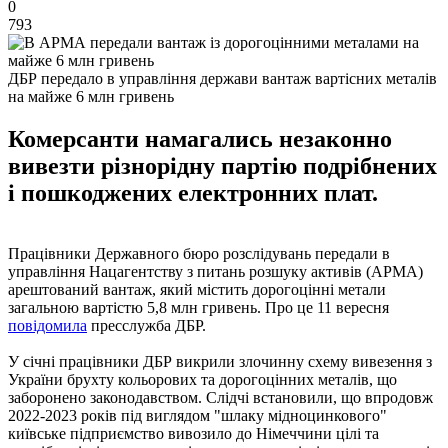
0
793
ДБР передало в управління держави вантаж вартісних металів
на майже 6 млн гривень
Комерсанти намагались незаконно
вивезти різнорідну партію подрібнених
і пошкоджених електронних плат.
Працівники Державного бюро розслідувань передали в
управління Нацагентству з питань розшуку активів (АРМА)
арештований вантаж, який містить дорогоцінні метали
загальною вартістю 5,8 млн гривень. Про це 11 вересня
повідомила
пресслужба ДБР.
У січні працівники ДБР викрили злочинну схему вивезення з
України брухту кольорових та дорогоцінних металів, що
заборонено законодавством. Слідчі встановили, що впродовж
2022-2023 років під виглядом "шлаку мідноцинкового"
київське підприємство вивозило до Німеччини цілі та