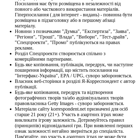
Посилання має бути розміщена в незалежності від
повного або часткового використання матеріалів.
Гіперпосилання ( для інтернет - видань) - повинна бути
розміщена в підзаголовку або в першому абзаці
матеріалу.
Новини з позначками "Думка", "Експертиза", "Заява",
"Регіони", "Гроші", "Влада", "Вибори", "Тест-драйв",
"Спецпроекти", "Промо" публікуються на правах
реклами.
Розділ Спецпроекти створюється спільно з
комерційними партнерами.
Будь яке копіювання, публікація, передрук, чи наступне
поширення інформації, що містить посилання на
"Інтерфакс-Україна", EPA / UPG, суворо забороняється.
Власник веб-сторінки в розділі Я-Корреспондент є автор
публікації.
Будь-яке копіювання, передрук та відтворення
фотографічних творів та/або аудіовізуальних творів
правовласника Getty Images - суворо забороняється.
Матеріали сайту korrespondent.net призначені для осіб
старше 21 року (21+). Участь в азартних іграх може
викликати ігрову залежність. Дотримуйтесь правил
(принципів) відповідальної гри. При виявленні перших
ознак залежності негайно зверніться до спеціаліста.
Пам'ятайте, що участь в азартних іграх не може бути