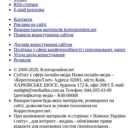
RSS-стрічки
E-mail розсилка
Контакти
Реклама на сайті
Використання матеріалів korrespondent.net
Правила користування сайтом
Договір користування сайтом
Політика у сфері конфіденційності і персональних даних
Угода щодо користування
Редакція
© 2000-2026, Korrespondent.net
Суб'єкт у сфері онлайн-медіа Назва онлайн-медіа –
«КореспонденТ.net» Адреса: 02091, місто Київ,
ХАРКІВСЬКЕ ШОСЕ, будинок 172-Б, офіс 208/1 E-mail:
sunlight@mediadim.com.ua
Телефон: 044-205-43-00
Ідентифікатор медіа – R40-06068
Використання будь-яких матеріалів, розміщених на
сайті, дозволяється за умови посилання на
Корреспондент.net.
При копіюванні матеріалів зі сторінки « Новини України
і світу» , для інтернет - видань - обов'язкове пряме
відкрите для пошукових систем гіперпосилання .