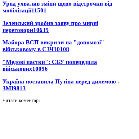
Уряд ухвалив зміни щодо відстрочки від
мобілізації
11501
Зеленський зробив заяву про мирні
переговори
10635
Майора ВСП викрили на "допомозі"
військовому в СЗЧ
10108
"Медові пастки": СБУ попередила
військових
10096
Україна поставила Путіна перед дилемою -
ЗМІ
9813
Читати коментарі