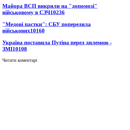
Майора ВСП викрили на "допомозі"
військовому в СЗЧ
10236
"Медові пастки": СБУ попередила
військових
10160
Україна поставила Путіна перед дилемою -
ЗМІ
10108
Читати коментарі