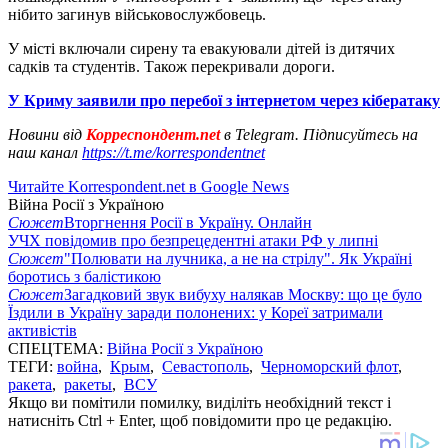
нібито загинув військовослужбовець.
У місті включали сирену та евакуювали дітей із дитячих
садків та студентів. Також перекривали дороги.
У Криму заявили про перебої з інтернетом через кібератаку
Новини від
Корреспондент.net
в Telegram. Підписуйтесь на
наш канал
https://t.me/korrespondentnet
Читайте Korrespondent.net в Google News
Війна Росії з Україною
Сюжет
Вторгнення Росії в Україну. Онлайн
УЧХ повідомив про безпрецедентні атаки РФ у липні
Сюжет
"Полювати на лучника, а не на стрілу". Як Україні
боротись з балістикою
Сюжет
Загадковий звук вибуху налякав Москву: що це було
Їздили в Україну заради полонених: у Кореї затримали
активістів
СПЕЦТЕМА:
Війна Росії з Україною
ТЕГИ:
война
,
Крым
,
Севастополь
,
Черноморский флот
,
ракета
,
ракеты
,
ВСУ
Якщо ви помітили помилку, виділіть необхідний текст і
натисніть Ctrl + Enter, щоб повідомити про це редакцію.