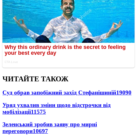
ЧИТАЙТЕ ТАКОЖ
Суд обрав запобіжний захід Стефанішиній
19090
Уряд ухвалив зміни щодо відстрочки від
мобілізації
11575
Зеленський зробив заяву про мирні
переговори
10697