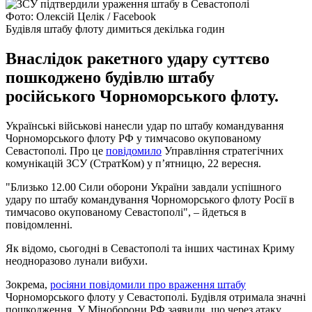
Фото: Олексій Целік / Facebook
Будівля штабу флоту димиться декілька годин
Внаслідок ракетного удару суттєво
пошкоджено будівлю штабу
російського Чорноморського флоту.
Українські військові нанесли удар по штабу командування
Чорноморського флоту РФ у тимчасово окупованому
Севастополі. Про це
повідомило
Управління стратегічних
комунікацій ЗСУ (СтратКом) у п’ятницю, 22 вересня.
"Близько 12.00 Сили оборони України завдали успішного
удару по штабу командування Чорноморського флоту Росії в
тимчасово окупованому Севастополі", – йдеться в
повідомленні.
Як відомо, сьогодні в Севастополі та інших частинах Криму
неодноразово лунали вибухи.
Зокрема,
росіяни повідомили про враження штабу
Чорноморського флоту у Севастополі. Будівля отримала значні
пошкодження. У Міноборони РФ заявили, що через атаку