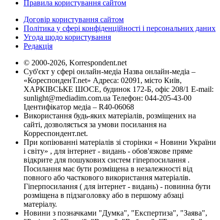
Правила користування сайтом
Договір користування сайтом
Політика у сфері конфіденційності і персональних даних
Угода щодо користування
Редакція
© 2000-2026, Korrespondent.net
Суб'єкт у сфері онлайн-медіа Назва онлайн-медіа –
«КореспонденТ.net» Адреса: 02091, місто Київ,
ХАРКІВСЬКЕ ШОСЕ, будинок 172-Б, офіс 208/1 E-mail:
sunlight@mediadim.com.ua
Телефон: 044-205-43-00
Ідентифікатор медіа – R40-06068
Використання будь-яких матеріалів, розміщених на
сайті, дозволяється за умови посилання на
Корреспондент.net.
При копіюванні матеріалів зі сторінки « Новини України
і світу» , для інтернет - видань - обов'язкове пряме
відкрите для пошукових систем гіперпосилання .
Посилання має бути розміщена в незалежності від
повного або часткового використання матеріалів.
Гіперпосилання ( для інтернет - видань) - повинна бути
розміщена в підзаголовку або в першому абзаці
матеріалу.
Новини з позначками "Думка", "Експертиза", "Заява",