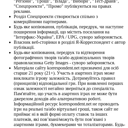
"Регіони", "Гроші", "Влада", "Вибори", "Тест-драйв",
"Спецпроекти", "Промо" публікуються на правах
реклами.
Розділ Спецпроекти створюється спільно з
комерційними партнерами.
Будь яке копіювання, публікація, передрук, чи наступне
поширення інформації, що містить посилання на
"Інтерфакс-Україна", EPA / UPG, суворо забороняється.
Власник веб-сторінки в розділі Я-Корреспондент є автор
публікації.
Будь-яке копіювання, передрук та відтворення
фотографічних творів та/або аудіовізуальних творів
правовласника Getty Images - суворо забороняється.
Матеріали сайту korrespondent.net призначені для осіб
старше 21 року (21+). Участь в азартних іграх може
викликати ігрову залежність. Дотримуйтесь правил
(принципів) відповідальної гри. При виявленні перших
ознак залежності негайно зверніться до спеціаліста.
Пам'ятайте, що участь в азартних іграх не може бути
джерелом доходів або альтернативою роботі.
Інформаційний ресурс korrespondent.net не проводить
ігри на реальні та/або віртуальні гроші, також сайт не
приймає ні в якій формі оплату ставок та інших
платежів, які пов’язані/можуть бути пов’язані з
азартними іграми, букмекерами чи тоталізаторами. Будь-