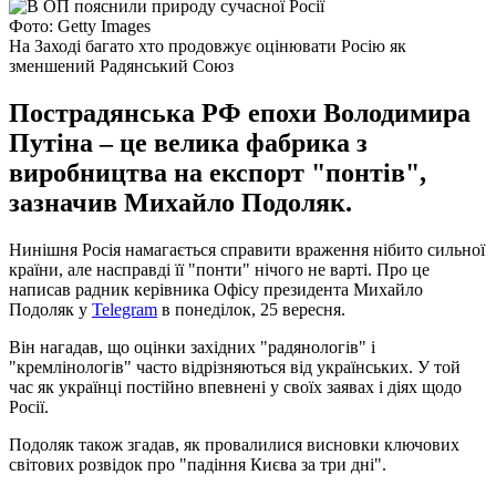
Фото: Getty Images
На Заході багато хто продовжує оцінювати Росію як
зменшений Радянський Союз
Пострадянська РФ епохи Володимира
Путіна – це велика фабрика з
виробництва на експорт "понтів",
зазначив Михайло Подоляк.
Нинішня Росія намагається справити враження нібито сильної
країни, але насправді її "понти" нічого не варті. Про це
написав радник керівника Офісу президента Михайло
Подоляк у
Telegram
в понеділок, 25 вересня.
Він нагадав, що оцінки західних "радянологів" і
"кремлінологів" часто відрізняються від українських. У той
час як українці постійно впевнені у своїх заявах і діях щодо
Росії.
Подоляк також згадав, як провалилися висновки ключових
світових розвідок про "падіння Києва за три дні".