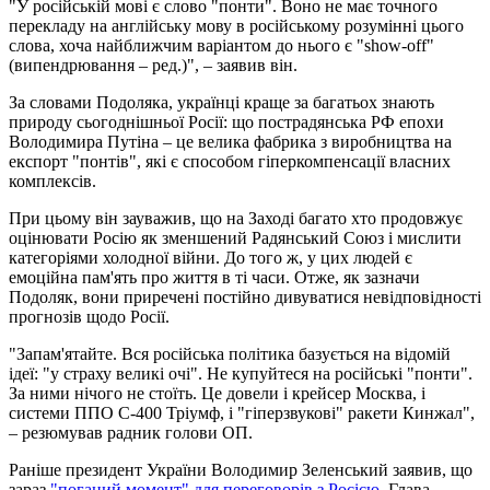
"У російській мові є слово "понти". Воно не має точного
перекладу на англійську мову в російському розумінні цього
слова, хоча найближчим варіантом до нього є "show-off"
(випендрювання – ред.)", – заявив він.
За словами Подоляка, українці краще за багатьох знають
природу сьогоднішньої Росії: що пострадянська РФ епохи
Володимира Путіна – це велика фабрика з виробництва на
експорт "понтів", які є способом гіперкомпенсації власних
комплексів.
При цьому він зауважив, що на Заході багато хто продовжує
оцінювати Росію як зменшений Радянський Союз і мислити
категоріями холодної війни. До того ж, у цих людей є
емоційна пам'ять про життя в ті часи. Отже, як зазначи
Подоляк, вони приречені постійно дивуватися невідповідності
прогнозів щодо Росії.
"Запам'ятайте. Вся російська політика базується на відомій
ідеї: "у страху великі очі". Не купуйтеся на російські "понти".
За ними нічого не стоїть. Це довели і крейсер Москва, і
системи ППО С-400 Тріумф, і "гіперзвукові" ракети Кинжал",
– резюмував радник голови ОП.
Раніше президент України Володимир Зеленський заявив, що
зараз
"поганий момент" для переговорів з Росією
. Глава