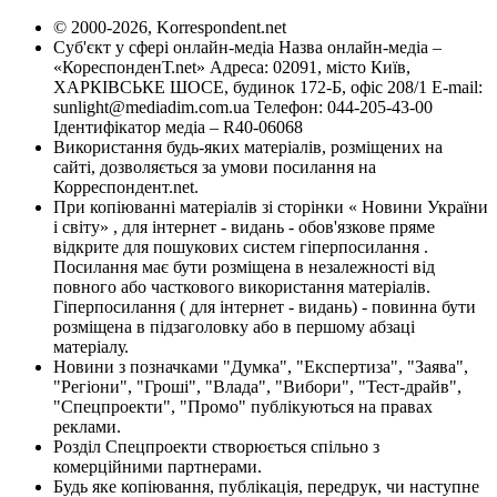
© 2000-2026, Korrespondent.net
Суб'єкт у сфері онлайн-медіа Назва онлайн-медіа –
«КореспонденТ.net» Адреса: 02091, місто Київ,
ХАРКІВСЬКЕ ШОСЕ, будинок 172-Б, офіс 208/1 E-mail:
sunlight@mediadim.com.ua
Телефон: 044-205-43-00
Ідентифікатор медіа – R40-06068
Використання будь-яких матеріалів, розміщених на
сайті, дозволяється за умови посилання на
Корреспондент.net.
При копіюванні матеріалів зі сторінки « Новини України
і світу» , для інтернет - видань - обов'язкове пряме
відкрите для пошукових систем гіперпосилання .
Посилання має бути розміщена в незалежності від
повного або часткового використання матеріалів.
Гіперпосилання ( для інтернет - видань) - повинна бути
розміщена в підзаголовку або в першому абзаці
матеріалу.
Новини з позначками "Думка", "Експертиза", "Заява",
"Регіони", "Гроші", "Влада", "Вибори", "Тест-драйв",
"Спецпроекти", "Промо" публікуються на правах
реклами.
Розділ Спецпроекти створюється спільно з
комерційними партнерами.
Будь яке копіювання, публікація, передрук, чи наступне