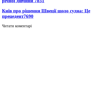
річної дівчини
7851
Київ про рішення Швеції щодо судна: Це
прецедент
7690
Читати коментарі