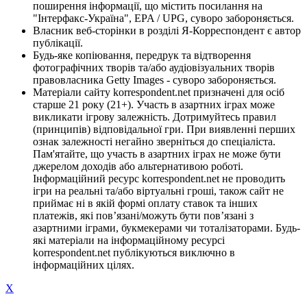
поширення інформації, що містить посилання на
"Інтерфакс-Україна", EPA / UPG, суворо забороняється.
Власник веб-сторінки в розділі Я-Корреспондент є автор
публікації.
Будь-яке копіювання, передрук та відтворення
фотографічних творів та/або аудіовізуальних творів
правовласника Getty Images - суворо забороняється.
Матеріали сайту korrespondent.net призначені для осіб
старше 21 року (21+). Участь в азартних іграх може
викликати ігрову залежність. Дотримуйтесь правил
(принципів) відповідальної гри. При виявленні перших
ознак залежності негайно зверніться до спеціаліста.
Пам'ятайте, що участь в азартних іграх не може бути
джерелом доходів або альтернативою роботі.
Інформаційний ресурс korrespondent.net не проводить
ігри на реальні та/або віртуальні гроші, також сайт не
приймає ні в якій формі оплату ставок та інших
платежів, які пов’язані/можуть бути пов’язані з
азартними іграми, букмекерами чи тоталізаторами. Будь-
які матеріали на інформаційному ресурсі
korrespondent.net публікуються виключно в
інформаційних цілях.
X