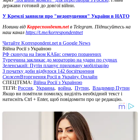
держави готовий до довгої війни.
У Кремлі заявили про "недопущення" України в НАТО
Новини від
Корреспондент.net
в Telegram. Підписуйтесь на
наш канал
https://t.me/korrespondentnet
Читайте Korrespondent.net в Google News
Війна Росії з Україною
РФ скинула на Ізюм КАБи: семеро поранених
Туреччина закликає до мораторію на удари по суднах
Зеленський: Путін планує приховану мобілізацію
З початку доби відбулося 142 боєзіткнення
Сюжет
Вторгнення Росії в Україну. Онлайн
СПЕЦТЕМА:
Війна Росії з Україною
ТЕГИ:
Россия
,
Украина
,
война
,
Путин
,
Владимир Путин
Якщо ви помітили помилку, виділіть необхідний текст і
натисніть Ctrl + Enter, щоб повідомити про це редакцію.