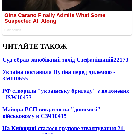
ЧИТАЙТЕ ТАКОЖ
Суд обрав запобіжний захід Стефанішиній
22173
Україна поставила Путіна перед дилемою -
ЗМІ
10655
РФ створила "українську бригаду" з полонених
- ISW
10473
Майора ВСП викрили на "допомозі"
військовому в СЗЧ
10415
На Київщині сталося групове зґвалтування 21-