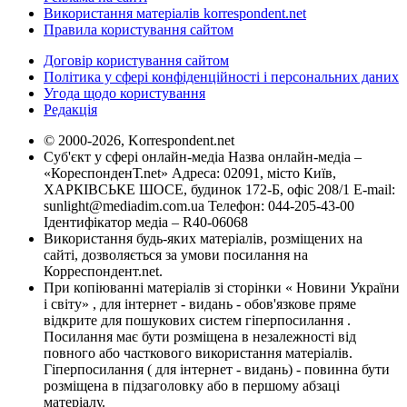
Використання матеріалів korrespondent.net
Правила користування сайтом
Договір користування сайтом
Політика у сфері конфіденційності і персональних даних
Угода щодо користування
Редакція
© 2000-2026, Korrespondent.net
Суб'єкт у сфері онлайн-медіа Назва онлайн-медіа –
«КореспонденТ.net» Адреса: 02091, місто Київ,
ХАРКІВСЬКЕ ШОСЕ, будинок 172-Б, офіс 208/1 E-mail:
sunlight@mediadim.com.ua
Телефон: 044-205-43-00
Ідентифікатор медіа – R40-06068
Використання будь-яких матеріалів, розміщених на
сайті, дозволяється за умови посилання на
Корреспондент.net.
При копіюванні матеріалів зі сторінки « Новини України
і світу» , для інтернет - видань - обов'язкове пряме
відкрите для пошукових систем гіперпосилання .
Посилання має бути розміщена в незалежності від
повного або часткового використання матеріалів.
Гіперпосилання ( для інтернет - видань) - повинна бути
розміщена в підзаголовку або в першому абзаці
матеріалу.