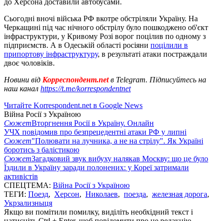
до Херсона доставили автобусами.
Сьогодні вночі війська РФ вкотре обстріляли Україну. На
Черкащині під час нічного обстрілу було пошкоджено об'єкт
інфраструктури, у Кривому Розі ворог поцілив по одному з
підприємств. А в Одеській області росіяни
поцілили в
припортову інфраструктуру
, в результаті атаки постраждали
двоє чоловіків.
Новини від
Корреспондент.net
в Telegram. Підписуйтесь на
наш канал
https://t.me/korrespondentnet
Читайте Korrespondent.net в Google News
Війна Росії з Україною
Сюжет
Вторгнення Росії в Україну. Онлайн
УЧХ повідомив про безпрецедентні атаки РФ у липні
Сюжет
"Полювати на лучника, а не на стрілу". Як Україні
боротись з балістикою
Сюжет
Загадковий звук вибуху налякав Москву: що це було
Їздили в Україну заради полонених: у Кореї затримали
активістів
СПЕЦТЕМА:
Війна Росії з Україною
ТЕГИ:
Поезд
,
Херсон
,
Николаев
,
поезда
,
железная дорога
,
Укрзализныця
Якщо ви помітили помилку, виділіть необхідний текст і
натисніть Ctrl + Enter, щоб повідомити про це редакцію.