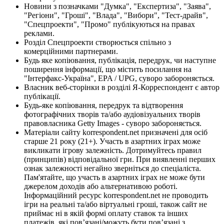
Новини з позначками "Думка", "Експертиза", "Заява",
"Регіони", "Гроші", "Влада", "Вибори", "Тест-драйв",
"Спецпроекти", "Промо" публікуються на правах
реклами.
Розділ Спецпроекти створюється спільно з
комерційними партнерами.
Будь яке копіювання, публікація, передрук, чи наступне
поширення інформації, що містить посилання на
"Інтерфакс-Україна", EPA / UPG, суворо забороняється.
Власник веб-сторінки в розділі Я-Корреспондент є автор
публікації.
Будь-яке копіювання, передрук та відтворення
фотографічних творів та/або аудіовізуальних творів
правовласника Getty Images - суворо забороняється.
Матеріали сайту korrespondent.net призначені для осіб
старше 21 року (21+). Участь в азартних іграх може
викликати ігрову залежність. Дотримуйтесь правил
(принципів) відповідальної гри. При виявленні перших
ознак залежності негайно зверніться до спеціаліста.
Пам'ятайте, що участь в азартних іграх не може бути
джерелом доходів або альтернативою роботі.
Інформаційний ресурс korrespondent.net не проводить
ігри на реальні та/або віртуальні гроші, також сайт не
приймає ні в якій формі оплату ставок та інших
платежів, які пов’язані/можуть бути пов’язані з