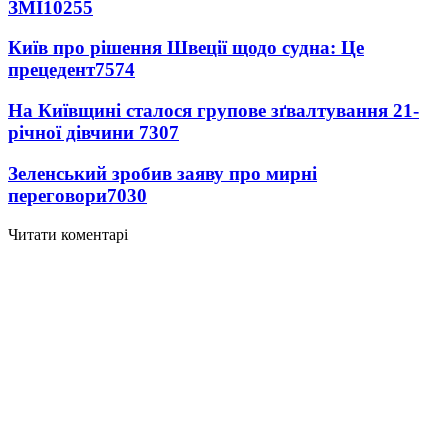
ЗМІ
10255
Київ про рішення Швеції щодо судна: Це
прецедент
7574
На Київщині сталося групове зґвалтування 21-
річної дівчини
7307
Зеленський зробив заяву про мирні
переговори
7030
Читати коментарі