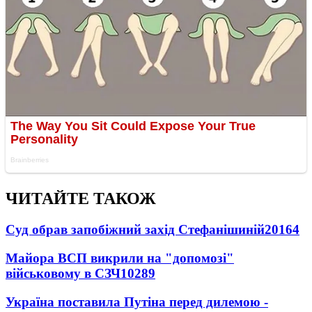
ЧИТАЙТЕ ТАКОЖ
Суд обрав запобіжний захід Стефанішиній
20164
Майора ВСП викрили на "допомозі"
військовому в СЗЧ
10289
Україна поставила Путіна перед дилемою -