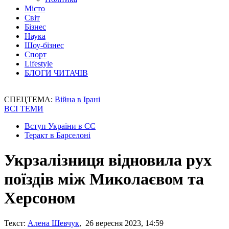
Місто
Світ
Бізнес
Наука
Шоу-бізнес
Спорт
Lifestyle
БЛОГИ ЧИТАЧІВ
СПЕЦТЕМА:
Війна в Ірані
ВСІ ТЕМИ
Вступ України в ЄС
Теракт в Барселоні
Укрзалізниця відновила рух
поїздів між Миколаєвом та
Херсоном
Текст:
Алена Шевчук
, 26 вересня 2023, 14:59