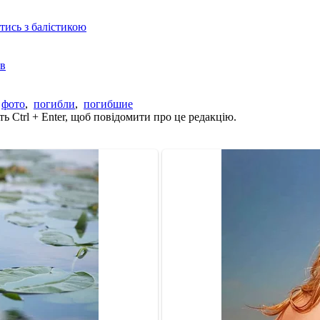
отись з балістикою
ів
,
фото
,
погибли
,
погибшие
ь Ctrl + Enter, щоб повідомити про це редакцію.