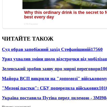
ЧИТАЙТЕ ТАКОЖ
Суд обрав запобіжний захід Стефанішиній
17560
Уряд ухвалив зміни щодо відстрочки від мобілізац
Зеленський зробив заяву про мирні переговори
10
Майора ВСП викрили на "допомозі" військовому
"Медові пастки": СБУ попередила військових
101
Україна поставила Путіна перед дилемою - ЗМІ
98