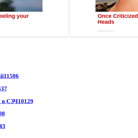
ії
11506
637
 в СЗЧ
10129
00
43