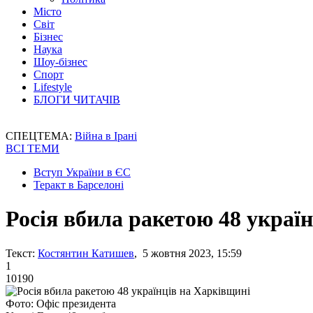
Місто
Світ
Бізнес
Наука
Шоу-бізнес
Спорт
Lifestyle
БЛОГИ ЧИТАЧІВ
СПЕЦТЕМА:
Війна в Ірані
ВСІ ТЕМИ
Вступ України в ЄС
Теракт в Барселоні
Росія вбила ракетою 48 украї
Текст:
Костянтин Катишев
, 5 жовтня 2023, 15:59
1
10190
Фото: Офіс президента