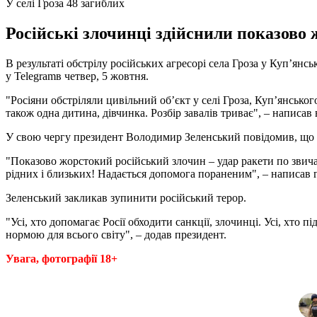
У селі Гроза 48 загиблих
Російські злочинці здійснили показово
В результаті обстрілу російських агресорі села Гроза у Куп’я
у Telegramв четвер, 5 жовтня.
"Росіяни обстріляли цивільний об’єкт у селі Гроза, Куп’янсько
також одна дитина, дівчинка. Розбір завалів триває", – написав 
У свою чергу президент Володимир Зеленський повідомив, що р
"Показово жорстокий російський злочин – удар ракети по звича
рідних і близьких! Надається допомога пораненим", – написав 
Зеленський закликав зупинити російський терор.
"Усі, хто допомагає Росії обходити санкції, злочинці. Усі, хто 
нормою для всього світу", – додав президент.
Увага, фотографії 18+