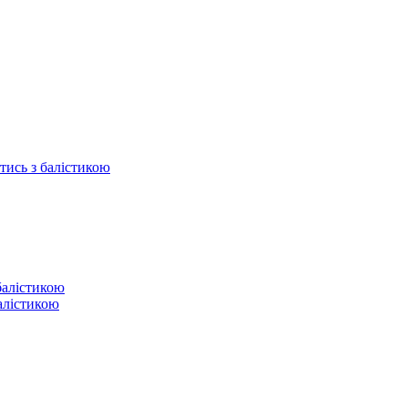
отись з балістикою
балістикою