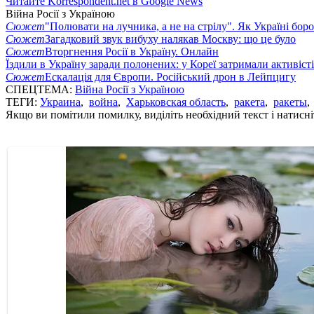
Читайте Korrespondent.net в Google News
Війна Росії з Україною
Сюжет
"Полювати на лучника, а не на стрілу". Як Україні бор
Сюжет
Загадковий звук вибуху налякав Москву: що це було
Сюжет
Вторгнення Росії в Україну. Онлайн
Їздили в Україну заради полонених: у Кореї затримали активіст
Сюжет
Ескалація для Європи. Російський дрон в Лейпцигу
СПЕЦТЕМА:
Війна Росії з Україною
ТЕГИ:
Украина
,
война
,
Харьковская область
,
ракета
,
ракеты
Якщо ви помітили помилку, виділіть необхідний текст і натисніт