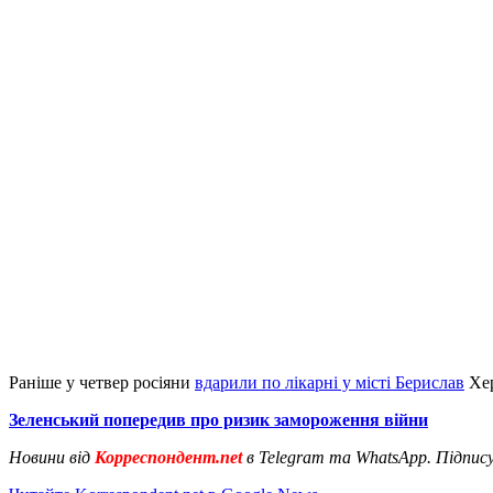
Раніше у четвер росіяни
вдарили по лікарні у місті Берислав
Хер
Зеленський попередив про ризик замороження війни
Новини від
Корреспондент.net
в Telegram та WhatsApp. Підпис