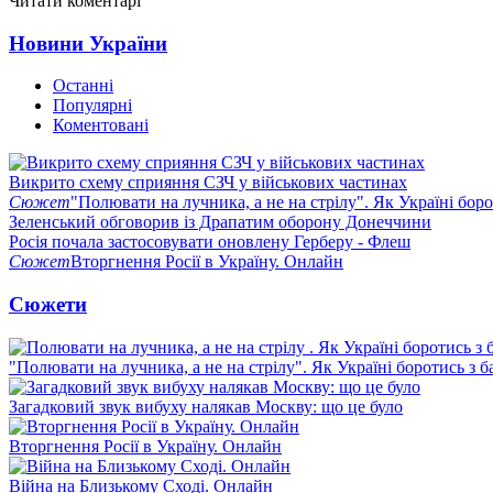
Читати коментарі
Новини України
Останні
Популярні
Коментовані
Викрито схему сприяння СЗЧ у військових частинах
Сюжет
"Полювати на лучника, а не на стрілу". Як Україні бор
Зеленський обговорив із Драпатим оборону Донеччини
Росія почала застосовувати оновлену Герберу - Флеш
Сюжет
Вторгнення Росії в Україну. Онлайн
Сюжети
"Полювати на лучника, а не на стрілу". Як Україні боротись з 
Загадковий звук вибуху налякав Москву: що це було
Вторгнення Росії в Україну. Онлайн
Війна на Близькому Сході. Онлайн