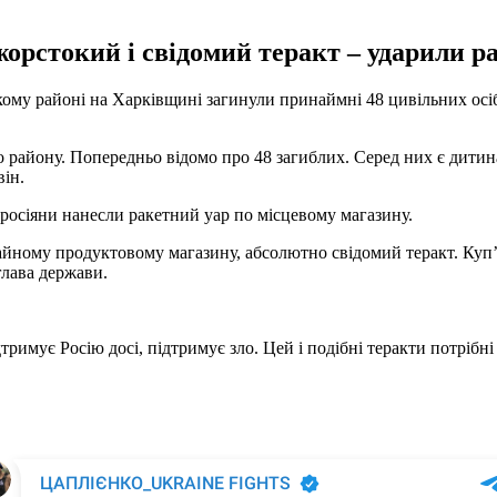
 жорстокий і свідомий теракт – ударили 
нському районі на Харківщині загинули принаймні 48 цивільних о
го району. Попередньо відомо про 48 загиблих. Серед них є дити
він.
осіяни нанесли ракетний уар по місцевому магазину.
йному продуктовому магазину, абсолютно свідомий теракт. Купʼя
глава держави.
підтримує Росію досі, підтримує зло. Цей і подібні теракти потрі