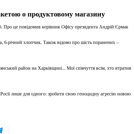
ракетою о продуктовому магазину
сіб. Про це повідомив керівник Офісу президента Андрій Єрмак
на, 6-річний хлопчик. Також відомо про шість поранених –
нський район на Харківщині... Мої співчуття всім, хто втратив
бні Росії лише для одного: зробити свою геноцидну агресію новою