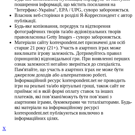
поширення інформації, що містить посилання на
"Інтерфакс-Україна", EPA / UPG, суворо забороняється.
Власник веб-сторінки в розділі Я-Корреспондент є автор
публікації.
Будь-яке копіювання, передрук та відтворення
фотографічних творів та/або аудіовізуальних творів
правовласника Getty Images - суворо забороняється.
Матеріали сайту korrespondent.net призначені для осіб
старше 21 року (21+). Участь в азартних іграх може
викликати ігрову залежність. Дотримуйтесь правил
(принципів) відповідальної гри. При виявленні перших
ознак залежності негайно зверніться до спеціаліста.
Пам'ятайте, що участь в азартних іграх не може бути
джерелом доходів або альтернативою роботі.
Інформаційний ресурс korrespondent.net не проводить
ігри на реальні та/або віртуальні гроші, також сайт не
приймає ні в якій формі оплату ставок та інших
платежів, які пов’язані/можуть бути пов’язані з
азартними іграми, букмекерами чи тоталізаторами. Будь-
які матеріали на інформаційному ресурсі
korrespondent.net публікуються виключно в
інформаційних цілях.
X