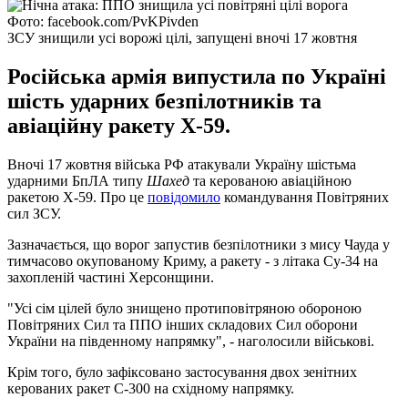
Фото: facebook.com/PvKPivden
ЗСУ знищили усі ворожі цілі, запущені вночі 17 жовтня
Російська армія випустила по Україні
шість ударних безпілотників та
авіаційну ракету Х-59.
Вночі 17 жовтня війська РФ атакували Україну шістьма
ударними БпЛА типу
Шахед
та керованою авіаційною
ракетою Х-59. Про це
повідомило
командування Повітряних
сил ЗСУ.
Зазначається, що ворог запустив безпілотники з мису Чауда у
тимчасово окупованому Криму, а ракету - з літака Су-34 на
захопленій частині Херсонщини.
"Усі сім цілей було знищено протиповітряною обороною
Повітряних Сил та ППО інших складових Сил оборони
України на південному напрямку", - наголосили військові.
Крім того, було зафіксовано застосування двох зенітних
керованих ракет С-300 на східному напрямку.