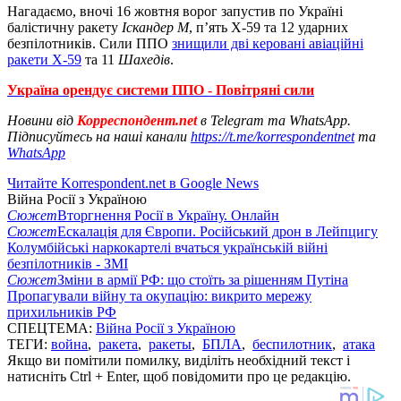
Нагадаємо, вночі 16 жовтня ворог запустив по Україні
балістичну ракету
Іскандер М
, п’ять Х-59 та 12 ударних
безпілотників. Сили ППО
знищили дві керовані авіаційні
ракети Х-59
та 11
Шахедів
.
Україна орендує системи ППО - Повітряні сили
Новини від
Корреспондент.net
в Telegram та WhatsApp.
Підписуйтесь на наші канали
https://t.me/korrespondentnet
та
WhatsApp
Читайте Korrespondent.net в Google News
Війна Росії з Україною
Сюжет
Вторгнення Росії в Україну. Онлайн
Сюжет
Ескалація для Європи. Російський дрон в Лейпцигу
Колумбійські наркокартелі вчаться українській війні
безпілотників - ЗМІ
Сюжет
Зміни в армії РФ: що стоїть за рішенням Путіна
Пропагували війну та окупацію: викрито мережу
прихильників РФ
СПЕЦТЕМА:
Війна Росії з Україною
ТЕГИ:
война
,
ракета
,
ракеты
,
БПЛА
,
беспилотник
,
атака
Якщо ви помітили помилку, виділіть необхідний текст і
натисніть Ctrl + Enter, щоб повідомити про це редакцію.