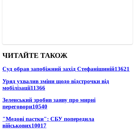
ЧИТАЙТЕ ТАКОЖ
Суд обрав запобіжний захід Стефанішиній
13621
Уряд ухвалив зміни щодо відстрочки від
мобілізації
11366
Зеленський зробив заяву про мирні
переговори
10540
"Медові пастки": СБУ попередила
військових
10017