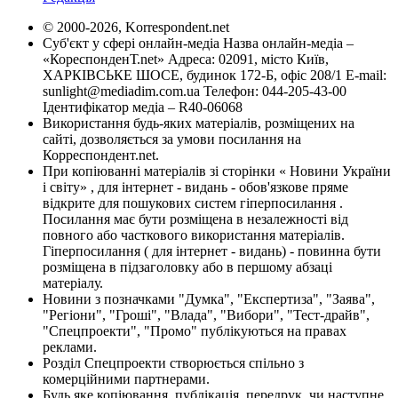
© 2000-2026, Korrespondent.net
Суб'єкт у сфері онлайн-медіа Назва онлайн-медіа –
«КореспонденТ.net» Адреса: 02091, місто Київ,
ХАРКІВСЬКЕ ШОСЕ, будинок 172-Б, офіс 208/1 E-mail:
sunlight@mediadim.com.ua
Телефон: 044-205-43-00
Ідентифікатор медіа – R40-06068
Використання будь-яких матеріалів, розміщених на
сайті, дозволяється за умови посилання на
Корреспондент.net.
При копіюванні матеріалів зі сторінки « Новини України
і світу» , для інтернет - видань - обов'язкове пряме
відкрите для пошукових систем гіперпосилання .
Посилання має бути розміщена в незалежності від
повного або часткового використання матеріалів.
Гіперпосилання ( для інтернет - видань) - повинна бути
розміщена в підзаголовку або в першому абзаці
матеріалу.
Новини з позначками "Думка", "Експертиза", "Заява",
"Регіони", "Гроші", "Влада", "Вибори", "Тест-драйв",
"Спецпроекти", "Промо" публікуються на правах
реклами.
Розділ Спецпроекти створюється спільно з
комерційними партнерами.
Будь яке копіювання, публікація, передрук, чи наступне