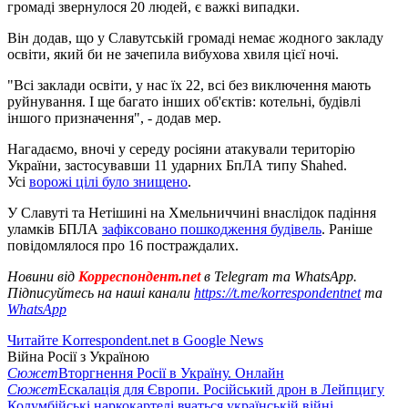
громаді звернулося 20 людей, є важкі випадки.
Він додав, що у Славутській громаді немає жодного закладу
освіти, який би не зачепила вибухова хвиля цієї ночі.
"Всі заклади освіти, у нас їх 22, всі без виключення мають
руйнування. І ще багато інших об'єктів: котельні, будівлі
іншого призначення", - додав мер.
Нагадаємо, вночі у середу росіяни атакували територію
України, застосувавши 11 ударних БпЛА типу Shahed.
Усі
ворожі цілі було знищено
.
У Славуті та Нетішині на Хмельниччині внаслідок падіння
уламків БПЛА
зафіксовано пошкодження будівель
. Раніше
повідомлялося про 16 постраждалих.
Новини від
Корреспондент.net
в Telegram та WhatsApp.
Підписуйтесь на наші канали
https://t.me/korrespondentnet
та
WhatsApp
Читайте Korrespondent.net в Google News
Війна Росії з Україною
Сюжет
Вторгнення Росії в Україну. Онлайн
Сюжет
Ескалація для Європи. Російський дрон в Лейпцигу
Колумбійські наркокартелі вчаться українській війні