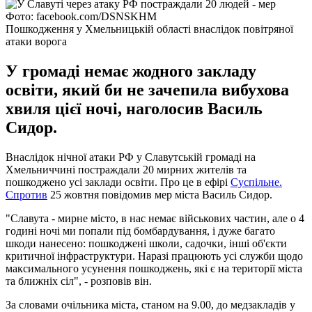
Фото: facebook.com/DSNSKHM
Пошкодження у Хмельницькій області внаслідок повітряної
атаки ворога
У громаді немає жодного закладу
освіти, який би не зачепила вибухова
хвиля цієї ночі, наголосив Василь
Сидор.
Внаслідок нічної атаки РФ у Славутській громаді на
Хмельниччині постраждали 20 мирних жителів та
пошкоджено усі заклади освіти. Про це в ефірі
Суспільне.
Спротив
25 жовтня повідомив мер міста Василь Сидор.
"Славута - мирне місто, в нас немає військових частин, але о 4
годині ночі ми попали під бомбардування, і дуже багато
шкоди нанесено: пошкоджені школи, садочки, інші об'єкти
критичної інфраструктури. Наразі працюють усі служби щодо
максимального усунення пошкоджень, які є на території міста
та ближніх сіл", - розповів він.
За словами очільника міста, станом на 9.00, до медзакладів у