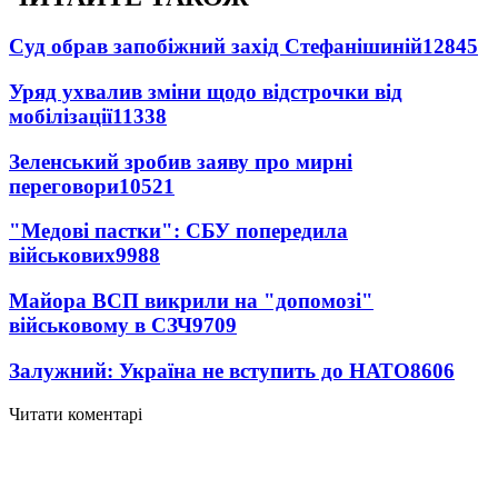
Суд обрав запобіжний захід Стефанішиній
12845
Уряд ухвалив зміни щодо відстрочки від
мобілізації
11338
Зеленський зробив заяву про мирні
переговори
10521
"Медові пастки": СБУ попередила
військових
9988
Майора ВСП викрили на "допомозі"
військовому в СЗЧ
9709
Залужний: Україна не вступить до НАТО
8606
Читати коментарі