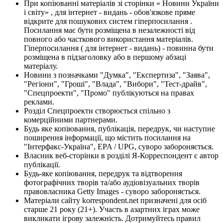
При копіюванні матеріалів зі сторінки « Новини України
і світу» , для інтернет - видань - обов'язкове пряме
відкрите для пошукових систем гіперпосилання .
Посилання має бути розміщена в незалежності від
повного або часткового використання матеріалів.
Гіперпосилання ( для інтернет - видань) - повинна бути
розміщена в підзаголовку або в першому абзаці
матеріалу.
Новини з позначками "Думка", "Експертиза", "Заява",
"Регіони", "Гроші", "Влада", "Вибори", "Тест-драйв",
"Спецпроекти", "Промо" публікуються на правах
реклами.
Розділ Спецпроекти створюється спільно з
комерційними партнерами.
Будь яке копіювання, публікація, передрук, чи наступне
поширення інформації, що містить посилання на
"Інтерфакс-Україна", EPA / UPG, суворо забороняється.
Власник веб-сторінки в розділі Я-Корреспондент є автор
публікації.
Будь-яке копіювання, передрук та відтворення
фотографічних творів та/або аудіовізуальних творів
правовласника Getty Images - суворо забороняється.
Матеріали сайту korrespondent.net призначені для осіб
старше 21 року (21+). Участь в азартних іграх може
викликати ігрову залежність. Дотримуйтесь правил