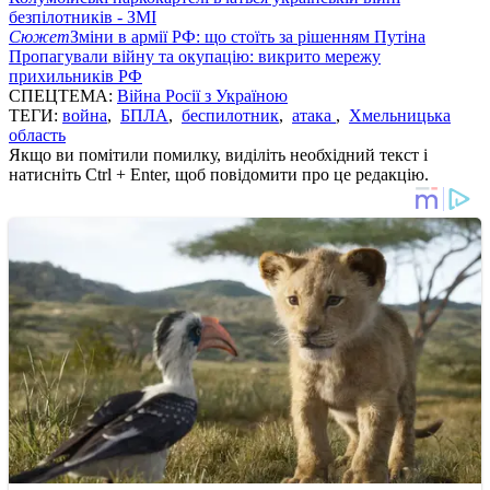
безпілотників - ЗМІ
Сюжет
Зміни в армії РФ: що стоїть за рішенням Путіна
Пропагували війну та окупацію: викрито мережу
прихильників РФ
СПЕЦТЕМА:
Війна Росії з Україною
ТЕГИ:
война
,
БПЛА
,
беспилотник
,
атака
,
Хмельницька
область
Якщо ви помітили помилку, виділіть необхідний текст і
натисніть Ctrl + Enter, щоб повідомити про це редакцію.