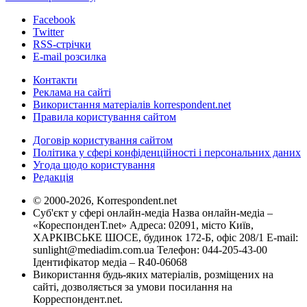
Facebook
Twitter
RSS-стрічки
E-mail розсилка
Контакти
Реклама на сайті
Використання матеріалів korrespondent.net
Правила користування сайтом
Договір користування сайтом
Політика у сфері конфіденційності і персональних даних
Угода щодо користування
Редакція
© 2000-2026, Korrespondent.net
Суб'єкт у сфері онлайн-медіа Назва онлайн-медіа –
«КореспонденТ.net» Адреса: 02091, місто Київ,
ХАРКІВСЬКЕ ШОСЕ, будинок 172-Б, офіс 208/1 E-mail:
sunlight@mediadim.com.ua
Телефон: 044-205-43-00
Ідентифікатор медіа – R40-06068
Використання будь-яких матеріалів, розміщених на
сайті, дозволяється за умови посилання на
Корреспондент.net.