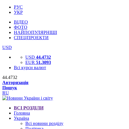
РУС
УКР
ВІДЕО
ФОТО
НАЙПОПУЛЯРНІШІ
СПЕЦПРОЕКТИ
USD
USD
44.4732
EUR
51.3093
Всі курси валют
44.4732
Авторизація
Пошук
RU
ВСІ РОЗДІЛИ
Головна
Україна
Всі новини розділу
Політика