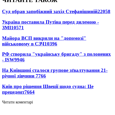
ЧИТАЙТЕ ТАКОЖ
Суд обрав запобіжний захід Стефанішиній
22058
Україна поставила Путіна перед дилемою -
ЗМІ
10571
Майора ВСП викрили на "допомозі"
військовому в СЗЧ
10396
РФ створила "українську бригаду" з полонених
- ISW
9946
На Київщині сталося групове зґвалтування 21-
річної дівчини
7766
Київ про рішення Швеції щодо судна: Це
прецедент
7664
Читати коментарі