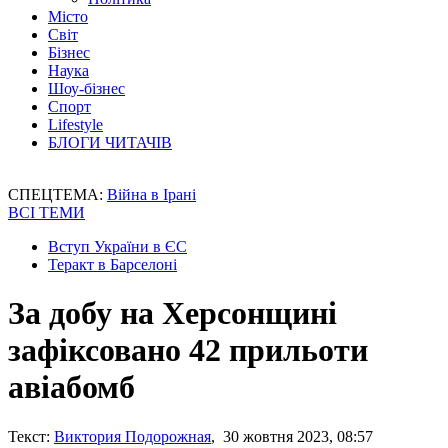
Місто
Світ
Бізнес
Наука
Шоу-бізнес
Спорт
Lifestyle
БЛОГИ ЧИТАЧІВ
СПЕЦТЕМА:
Війна в Ірані
ВСІ ТЕМИ
Вступ України в ЄС
Теракт в Барселоні
За добу на Херсонщині
зафіксовано 42 прильоти
авіабомб
Текст:
Виктория Подорожная
, 30 жовтня 2023, 08:57