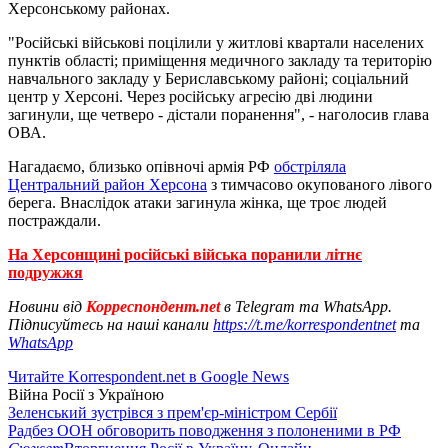
Херсонському районах.
"Російські військові поцілили у житлові квартали населених
пунктів області; приміщення медичного закладу та територію
навчального закладу у Бериславському районі; соціальний
центр у Херсоні. Через російську агресію дві людини
загинули, ще четверо - дістали поранення", - наголосив глава
ОВА.
Нагадаємо, близько опівночі армія РФ
обстріляла
Центральний район Херсона
з тимчасово окупованого лівого
берега. Внаслідок атаки загинула жінка, ще троє людей
постраждали.
На Херсонщині російські війська поранили літнє
подружжя
Новини від
Корреспондент.net
в Telegram та WhatsApp.
Підписуйтесь на наші канали
https://t.me/korrespondentnet
та
WhatsApp
Читайте Korrespondent.net в Google News
Війна Росії з Україною
Зеленський зустрівся з прем'єр-міністром Сербії
Радбез ООН обговорить поводження з полоненими в РФ