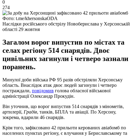
0
274
Фото: t.me/khersonskaODA
Наслідки російського обстрілу Новоберислава у Херсонській
області 29 жовтня
Загалом ворог випустив по містах та
селах регіону 514 снарядів. Двоє
цивільних загинули і четверо зазнали
поранень.
Минулої доби війська РФ 95 разів обстріляли Херсонську
область. Внаслідок атак двоє людей загинули і четверо
постраждали,
повідомив
голова обласної військової
адміністрації Олександр Прокудін.
Він уточнив, що ворог випустив 514 снарядів з мінометів,
артилерії,
Градів
, танків, БПЛА та авіації. По Херсону,
зокрема, вдарили 46 снарядів.
Крім того, зафіксовано 42 прильоти керованих авіабомб по
населених пунктах регіону, є влучання у Бериславському та