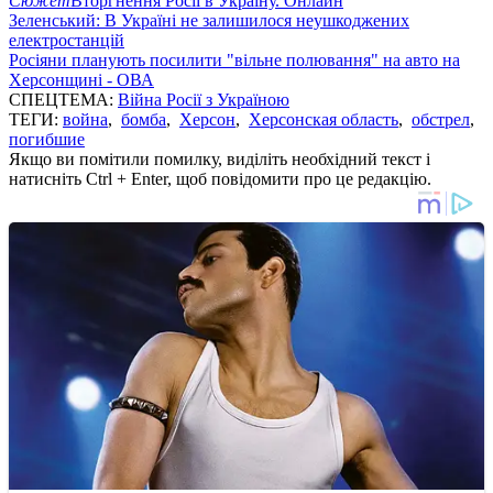
Сюжет
Вторгнення Росії в Україну. Онлайн
Зеленський: В Україні не залишилося неушкоджених
електростанцій
Росіяни планують посилити "вільне полювання" на авто на
Херсонщині - ОВА
СПЕЦТЕМА:
Війна Росії з Україною
ТЕГИ:
война
,
бомба
,
Херсон
,
Херсонская область
,
обстрел
,
погибшие
Якщо ви помітили помилку, виділіть необхідний текст і
натисніть Ctrl + Enter, щоб повідомити про це редакцію.