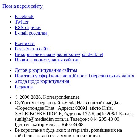
Повна версія сайту
Facebook
Twitter
RSS-стрічки
E-mail розсилка
Контакти
Реклама на сайті
Використання матеріалів korrespondent.net
Правила користування сайтом
Договір користування сайтом
Політика у сфері конфіденційності і персональних даних
Угода щодо користування
Редакція
© 2000-2026, Korrespondent.net
Суб'єкт у сфері онлайн-медіа Назва онлайн-медіа –
«КореспонденТ.net» Адреса: 02091, місто Київ,
ХАРКІВСЬКЕ ШОСЕ, будинок 172-Б, офіс 208/1 E-mail:
sunlight@mediadim.com.ua
Телефон: 044-205-43-00
Ідентифікатор медіа – R40-06068
Використання будь-яких матеріалів, розміщених на
сайті, дозволяється за умови посилання на