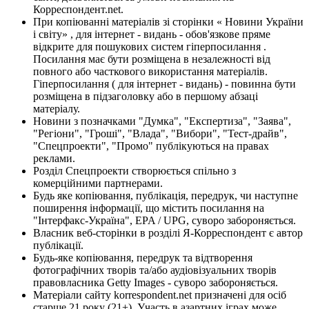
Корреспондент.net.
При копіюванні матеріалів зі сторінки « Новини України
і світу» , для інтернет - видань - обов'язкове пряме
відкрите для пошукових систем гіперпосилання .
Посилання має бути розміщена в незалежності від
повного або часткового використання матеріалів.
Гіперпосилання ( для інтернет - видань) - повинна бути
розміщена в підзаголовку або в першому абзаці
матеріалу.
Новини з позначками "Думка", "Експертиза", "Заява",
"Регіони", "Гроші", "Влада", "Вибори", "Тест-драйв",
"Спецпроекти", "Промо" публікуються на правах
реклами.
Розділ Спецпроекти створюється спільно з
комерційними партнерами.
Будь яке копіювання, публікація, передрук, чи наступне
поширення інформації, що містить посилання на
"Інтерфакс-Україна", EPA / UPG, суворо забороняється.
Власник веб-сторінки в розділі Я-Корреспондент є автор
публікації.
Будь-яке копіювання, передрук та відтворення
фотографічних творів та/або аудіовізуальних творів
правовласника Getty Images - суворо забороняється.
Матеріали сайту korrespondent.net призначені для осіб
старше 21 року (21+). Участь в азартних іграх може