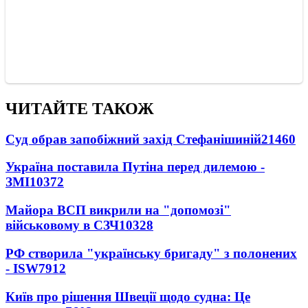
ЧИТАЙТЕ ТАКОЖ
Суд обрав запобіжний захід Стефанішиній
21460
Україна поставила Путіна перед дилемою -
ЗМІ
10372
Майора ВСП викрили на "допомозі"
військовому в СЗЧ
10328
РФ створила "українську бригаду" з полонених
- ISW
7912
Київ про рішення Швеції щодо судна: Це