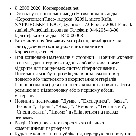
© 2000-2026, Korrespondent.net
Суб'єкт у сфері онлайн-медіа Назва онлайн-медіа –
«КореспонденТ.net» Адреса: 02091, місто Київ,
ХАРКІВСЬКЕ ШОСЕ, будинок 172-Б, офіс 208/1 E-mail:
sunlight@mediadim.com.ua
Телефон: 044-205-43-00
Ідентифікатор медіа – R40-06068
Використання будь-яких матеріалів, розміщених на
сайті, дозволяється за умови посилання на
Корреспондент.net.
При копіюванні матеріалів зі сторінки « Новини України
і світу» , для інтернет - видань - обов'язкове пряме
відкрите для пошукових систем гіперпосилання .
Посилання має бути розміщена в незалежності від
повного або часткового використання матеріалів.
Гіперпосилання ( для інтернет - видань) - повинна бути
розміщена в підзаголовку або в першому абзаці
матеріалу.
Новини з позначками "Думка", "Експертиза", "Заява",
"Регіони", "Гроші", "Влада", "Вибори", "Тест-драйв",
"Спецпроекти", "Промо" публікуються на правах
реклами.
Розділ Спецпроекти створюється спільно з
комерційними партнерами.
Будь яке копіювання, публікація, передрук, чи наступне