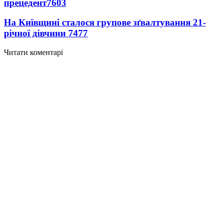
прецедент
7603
На Київщині сталося групове зґвалтування 21-
річної дівчини
7477
Читати коментарі