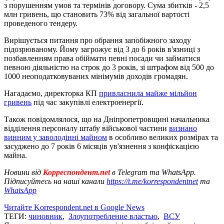
з порушенням умов та термінів договору. Сума збитків - 2,5
млн гривень, що становить 73% від загальної вартості
проведеного тендеру.
Вирішується питання про обрання запобіжного заходу
підозрюваному. Йому загрожує від 3 до 6 років в'язниці з
позбавленням права обіймати певні посади чи займатися
певною діяльністю на строк до 3 років, зі штрафом від 500 до
1000 неоподатковуваних мінімумів доходів громадян.
Нагадаємо, директорка КП
привласнила майже мільйон
гривень
під час закупівлі електроенергії.
Також повідомлялося, що на Дніпропетровщині начальника
відділення персоналу штабу військової частини
визнано
винним у заволодінні майном
в особливо великих розмірах та
засуджено до 7 років 6 місяців ув'язнення з конфіскацією
майна.
Новини від
Корреспондент.net
в Telegram та WhatsApp.
Підписуйтесь на наші канали
https://t.me/korrespondentnet
та
WhatsApp
Читайте Korrespondent.net в Google News
ТЕГИ:
чиновник
,
Злоупотребление властью
,
ВСУ