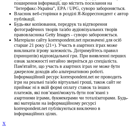
поширення інформації, що містить посилання на
"Інтерфакс-Україна", EPA / UPG, суворо забороняється.
Власник веб-сторінки в розділі Я-Корреспондент є автор
публікації.
Будь-яке копіювання, передрук та відтворення
фотографічних творів та/або аудіовізуальних творів
правовласника Getty Images - суворо забороняється.
Матеріали сайту korrespondent.net призначені для осіб
старше 21 року (21+). Участь в азартних іграх може
викликати ігрову залежність. Дотримуйтесь правил
(принципів) відповідальної гри. При виявленні перших
ознак залежності негайно зверніться до спеціаліста.
Пам'ятайте, що участь в азартних іграх не може бути
джерелом доходів або альтернативою роботі.
Інформаційний ресурс korrespondent.net не проводить
ігри на реальні та/або віртуальні гроші, також сайт не
приймає ні в якій формі оплату ставок та інших
платежів, які пов’язані/можуть бути пов’язані з
азартними іграми, букмекерами чи тоталізаторами. Будь-
які матеріали на інформаційному ресурсі
korrespondent.net публікуються виключно в
інформаційних цілях.
X