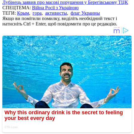
Лубінець заявив про масові порушення у Берегівському ТЦК
СПЕЦТЕМА:
Війна Росії з Україною
ТЕГИ:
Крым
,
гора
,
активисты
,
флаг Украины
Якщо ви помітили помилку, виділіть необхідний текст і
натисніть Ctrl + Enter, щоб повідомити про це редакцію.