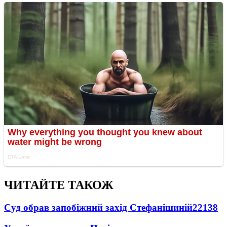
ЧИТАЙТЕ ТАКОЖ
Суд обрав запобіжний захід Стефанішиній
22138