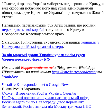
"Сьогодні прапор України майорить над вершиною Криму, а
вже скоро ми побачимо його над усіма адмінбудівлями
півострова, адже Крим – це Україна", - резюмували в Жовтій
стрічці.
Нагадаємо, партизанський рух Атеш заявив, що росіяни
перекидають свої кораблі
з окупованого Криму в
Новоросійськ Краснодарського краю.
Як відомо, 10 листопада українські розвідники
знищили у
Криму два російські десантні катери
.
За рік морські дрони України уразили сім суден
Чорноморського флоту РФ
Новини від
Корреспондент.net
в Telegram та WhatsApp.
Підписуйтесь на наші канали
https://t.me/korrespondentnet
та
WhatsApp
Читайте Korrespondent.net в Google News
Війна Росії з Україною
Сюжет
Вторгнення Росії в Україну. Онлайн
На Сумщині росіяни атакували пасажирський поїзд
Росіяни вдарили по Павлограду: двоє поранених
Зеленський: Росія стягнула під Москву три кола ППО