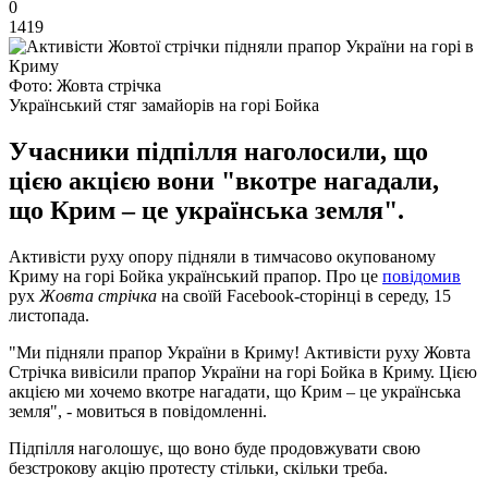
0
1419
Фото: Жовта стрічка
Український стяг замайорів на горі Бойка
Учасники підпілля наголосили, що
цією акцією вони "вкотре нагадали,
що Крим – це українська земля".
Активісти руху опору підняли в тимчасово окупованому
Криму на горі Бойка український прапор. Про це
повідомив
рух
Жовта стрічка
на своїй Facebook-сторінці в середу, 15
листопада.
"Ми підняли прапор України в Криму! Активісти руху Жовта
Стрічка вивісили прапор України на горі Бойка в Криму. Цією
акцією ми хочемо вкотре нагадати, що Крим – це українська
земля", - мовиться в повідомленні.
Підпілля наголошує, що воно буде продовжувати свою
безстрокову акцію протесту стільки, скільки треба.