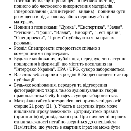
Посилання має бути розміщена в незалежності від
повного або часткового використання матеріалів.
Гіперпосилання ( для інтернет - видань) - повинна бути
розміщена в підзаголовку або в першому абзаці
матеріалу.
Новини з позначками "Думка", "Експертиза", "Заява",
"Регіони", "Гроші", "Влада", "Вибори", "Тест-драйв",
"Спецпроекти", "Промо" публікуються на правах
реклами.
Розділ Спецпроекти створюється спільно з
комерційними партнерами.
Будь яке копіювання, публікація, передрук, чи наступне
поширення інформації, що містить посилання на
"Інтерфакс-Україна", EPA / UPG, суворо забороняється.
Власник веб-сторінки в розділі Я-Корреспондент є автор
публікації.
Будь-яке копіювання, передрук та відтворення
фотографічних творів та/або аудіовізуальних творів
правовласника Getty Images - суворо забороняється.
Матеріали сайту korrespondent.net призначені для осіб
старше 21 року (21+). Участь в азартних іграх може
викликати ігрову залежність. Дотримуйтесь правил
(принципів) відповідальної гри. При виявленні перших
ознак залежності негайно зверніться до спеціаліста.
Пам'ятайте, що участь в азартних іграх не може бути