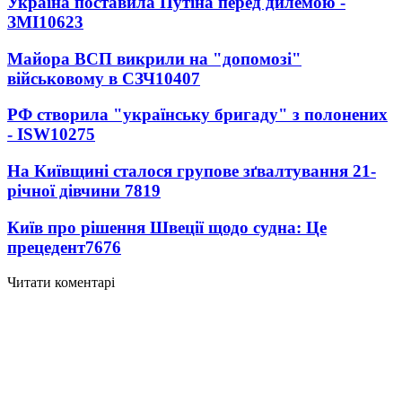
Україна поставила Путіна перед дилемою -
ЗМІ
10623
Майора ВСП викрили на "допомозі"
військовому в СЗЧ
10407
РФ створила "українську бригаду" з полонених
- ISW
10275
На Київщині сталося групове зґвалтування 21-
річної дівчини
7819
Київ про рішення Швеції щодо судна: Це
прецедент
7676
Читати коментарі