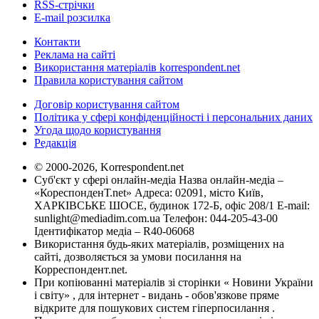
RSS-стрічки
E-mail розсилка
Контакти
Реклама на сайті
Використання матеріалів korrespondent.net
Правила користування сайтом
Договір користування сайтом
Політика у сфері конфіденційності і персональних даних
Угода щодо користування
Редакція
© 2000-2026, Korrespondent.net
Суб'єкт у сфері онлайн-медіа Назва онлайн-медіа –
«КореспонденТ.net» Адреса: 02091, місто Київ,
ХАРКІВСЬКЕ ШОСЕ, будинок 172-Б, офіс 208/1 E-mail:
sunlight@mediadim.com.ua
Телефон: 044-205-43-00
Ідентифікатор медіа – R40-06068
Використання будь-яких матеріалів, розміщених на
сайті, дозволяється за умови посилання на
Корреспондент.net.
При копіюванні матеріалів зі сторінки « Новини України
і світу» , для інтернет - видань - обов'язкове пряме
відкрите для пошукових систем гіперпосилання .