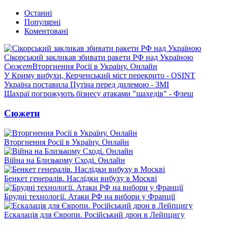
Останні
Популярні
Коментовані
Сікорський закликав збивати ракети РФ над Україною
Сюжет
Вторгнення Росії в Україну. Онлайн
У Криму вибухи, Керченський міст перекрито - OSINT
Україна поставила Путіна перед дилемою - ЗМІ
Шахраї погрожують бізнесу атаками "шахедів" - Флеш
Сюжети
Вторгнення Росії в Україну. Онлайн
Війна на Близькому Сході. Онлайн
Бенкет генералів. Наслідки вибуху в Москві
Брудні технології. Атаки РФ на вибори у Франції
Ескалація для Європи. Російський дрон в Лейпцигу