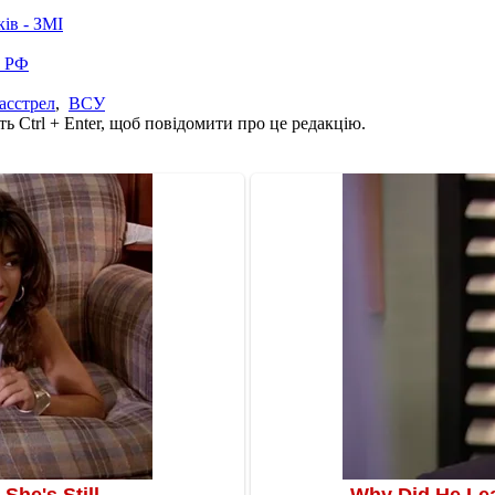
ків - ЗМІ
в РФ
асстрел
,
ВСУ
ь Ctrl + Enter, щоб повідомити про це редакцію.