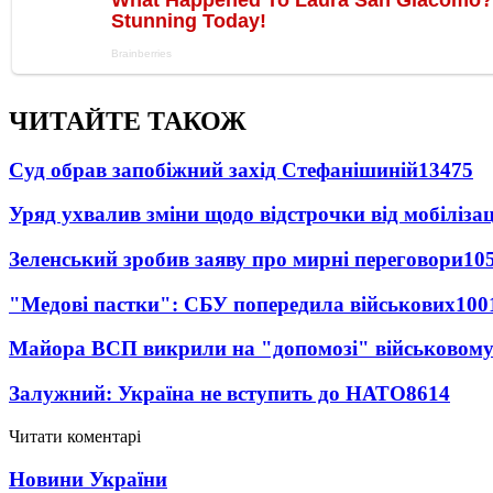
ЧИТАЙТЕ ТАКОЖ
Суд обрав запобіжний захід Стефанішиній
13475
Уряд ухвалив зміни щодо відстрочки від мобілізац
Зеленський зробив заяву про мирні переговори
10
"Медові пастки": СБУ попередила військових
100
Майора ВСП викрили на "допомозі" військовому
Залужний: Україна не вступить до НАТО
8614
Читати коментарі
Новини України