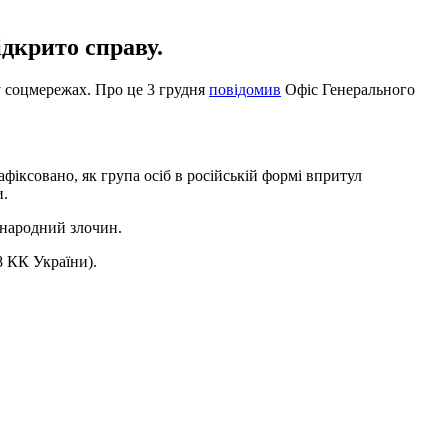
ідкрито справу.
у соцмережах. Про це 3 грудня
повідомив
Офіс Генерального
фіксовано, як група осіб в російській формі впритул
и.
жнародний злочин.
8 КК України).