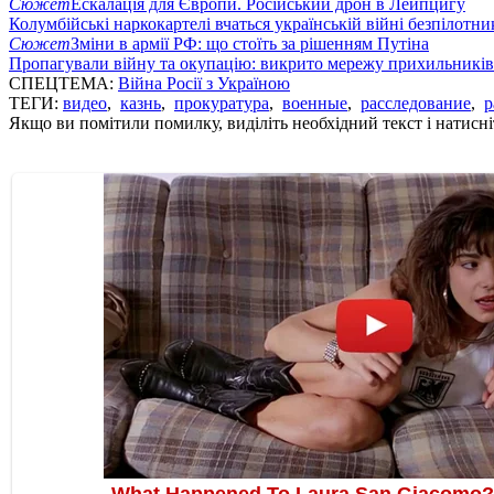
Сюжет
Ескалація для Європи. Російський дрон в Лейпцигу
Колумбійські наркокартелі вчаться українській війні безпілотни
Сюжет
Зміни в армії РФ: що стоїть за рішенням Путіна
Пропагували війну та окупацію: викрито мережу прихильникі
СПЕЦТЕМА:
Війна Росії з Україною
ТЕГИ:
видео
,
казнь
,
прокуратура
,
военные
,
расследование
,
р
Якщо ви помітили помилку, виділіть необхідний текст і натисніт