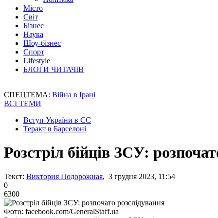
Місто
Світ
Бізнес
Наука
Шоу-бізнес
Спорт
Lifestyle
БЛОГИ ЧИТАЧІВ
СПЕЦТЕМА:
Війна в Ірані
ВСІ ТЕМИ
Вступ України в ЄС
Теракт в Барселоні
Розстріл бійців ЗСУ: розпочат
Текст:
Виктория Подорожная
, 3 грудня 2023, 11:54
0
6300
Фото: facebook.com/GeneralStaff.ua