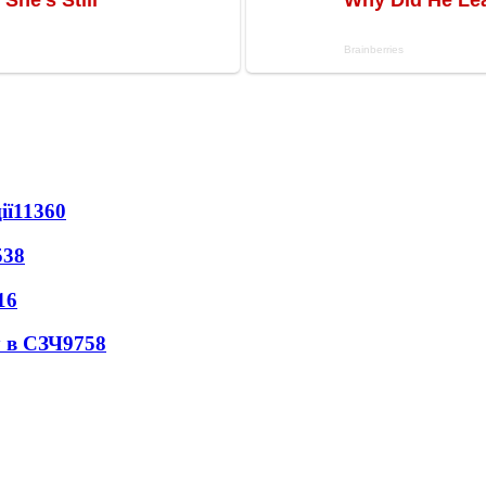
ії
11360
538
16
 в СЗЧ
9758