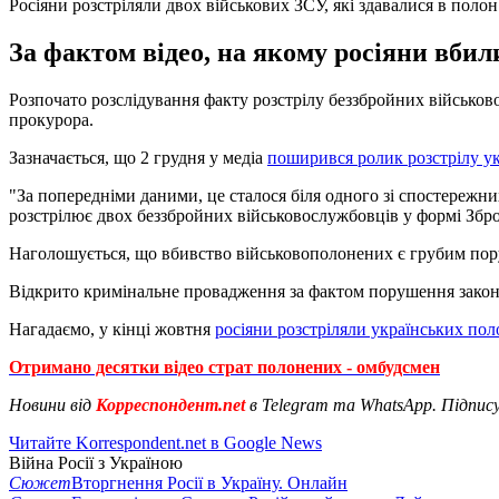
Росіяни розстріляли двох військових ЗСУ, які здавалися в полон
За фактом відео, на якому росіяни вбил
Розпочато розслідування факту розстрілу беззбройних військов
прокурора.
Зазначається, що 2 грудня у медіа
поширився ролик розстрілу ук
"За попередніми даними, це сталося біля одного зі спостережни
розстрілює двох беззбройних військовослужбовців у формі Збро
Наголошується, що вбивство військовополонених є грубим пор
Відкрито кримінальне провадження за фактом порушення законів
Нагадаємо, у кінці жовтня
росіяни розстріляли українських по
Отримано десятки відео страт полонених - омбудсмен
Новини від
Корреспондент.net
в Telegram та WhatsApp. Підпис
Читайте Korrespondent.net в Google News
Війна Росії з Україною
Сюжет
Вторгнення Росії в Україну. Онлайн