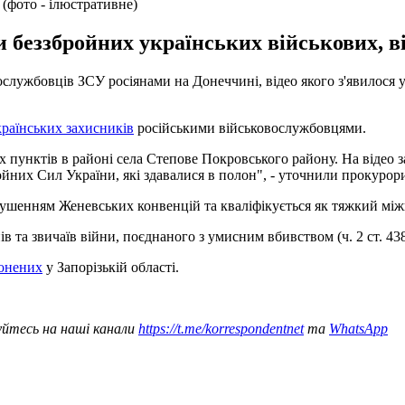
 (фото - ілюстративне)
и беззбройних українських військових, в
ослужбовців ЗСУ росіянами на Донеччині, відео якого з'явилося 
раїнських захисників
російськими військовослужбовцями.
х пунктів в районі села Степове Покровського району. На відео за
йних Сил України, які здавалися в полон", - уточнили прокурор
ушенням Женевських конвенцій та кваліфікується як тяжкий мі
 та звичаїв війни, поєднаного з умисним вбивством (ч. 2 ст. 43
лонених
у Запорізькій області.
уйтесь на наші канали
https://t.me/korrespondentnet
та
WhatsApp