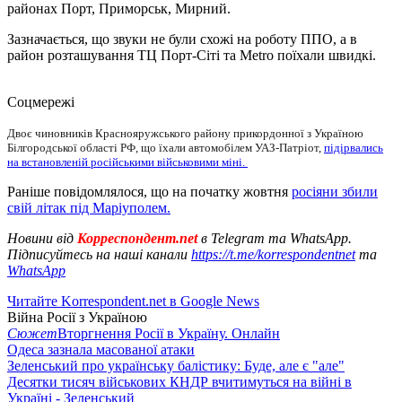
районах Порт, Приморськ, Мирний.
Зазначається, що звуки не були схожі на роботу ППО, а в
район розташування ТЦ Порт-Сіті та Metro поїхали швидкі.
Cоцмережі
Двоє чиновників Краснояружського району прикордонної з Україною
Білгородської області РФ, що їхали автомобілем УАЗ-Патріот,
підірвались
на встановленій російськими військовими міні.
Раніше повідомлялося, що на початку жовтня
росіяни збили
свій літак під Маріуполем.
Новини від
Корреспондент.net
в Telegram та WhatsApp.
Підписуйтесь на наші канали
https://t.me/korrespondentnet
та
WhatsApp
Читайте Korrespondent.net в Google News
Війна Росії з Україною
Сюжет
Вторгнення Росії в Україну. Онлайн
Одеса зазнала масованої атаки
Зеленський про українську балістику: Буде, але є "але"
Десятки тисяч військових КНДР вчитимуться на війні в
Україні - Зеленський