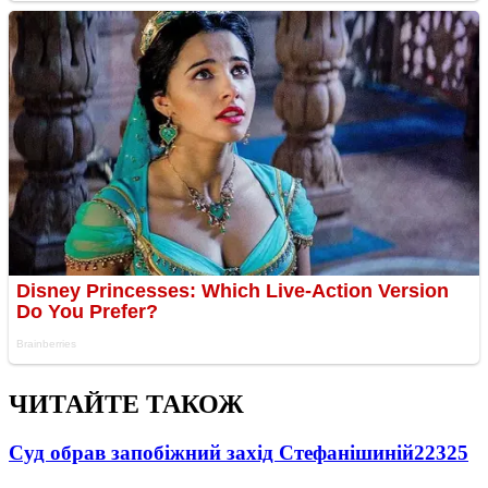
ЧИТАЙТЕ ТАКОЖ
Суд обрав запобіжний захід Стефанішиній
22325