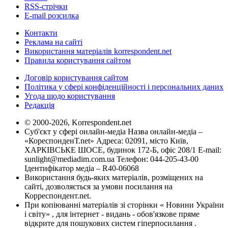
RSS-стрічки
E-mail розсилка
Контакти
Реклама на сайті
Використання матеріалів korrespondent.net
Правила користування сайтом
Договір користування сайтом
Політика у сфері конфіденційності і персональних даних
Угода щодо користування
Редакція
© 2000-2026, Korrespondent.net
Суб'єкт у сфері онлайн-медіа Назва онлайн-медіа –
«КореспонденТ.net» Адреса: 02091, місто Київ,
ХАРКІВСЬКЕ ШОСЕ, будинок 172-Б, офіс 208/1 E-mail:
sunlight@mediadim.com.ua
Телефон: 044-205-43-00
Ідентифікатор медіа – R40-06068
Використання будь-яких матеріалів, розміщених на
сайті, дозволяється за умови посилання на
Корреспондент.net.
При копіюванні матеріалів зі сторінки « Новини України
і світу» , для інтернет - видань - обов'язкове пряме
відкрите для пошукових систем гіперпосилання .