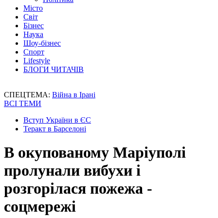
Місто
Світ
Бізнес
Наука
Шоу-бізнес
Спорт
Lifestyle
БЛОГИ ЧИТАЧІВ
СПЕЦТЕМА:
Війна в Ірані
ВСІ ТЕМИ
Вступ України в ЄС
Теракт в Барселоні
В окупованому Маріуполі
пролунали вибухи і
розгорілася пожежа -
соцмережі