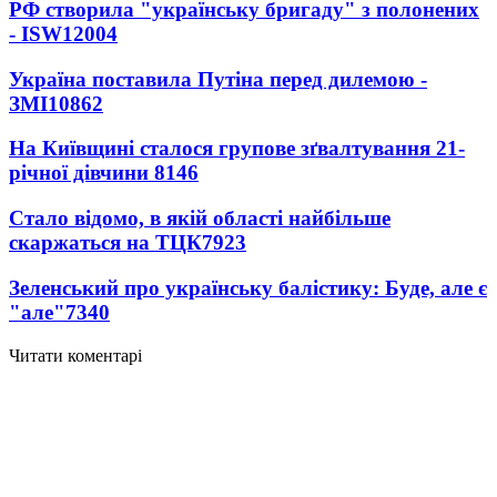
РФ створила "українську бригаду" з полонених
- ISW
12004
Україна поставила Путіна перед дилемою -
ЗМІ
10862
На Київщині сталося групове зґвалтування 21-
річної дівчини
8146
Стало відомо, в якій області найбільше
скаржаться на ТЦК
7923
Зеленський про українську балістику: Буде, але є
"але"
7340
Читати коментарі