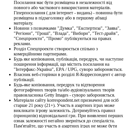
Посилання має бути розміщена в незалежності від
повного або часткового використання матеріалів.
Гіперпосилання ( для інтернет - видань) - повинна бути
розміщена в підзаголовку або в першому абзаці
матеріалу.
Новини з позначками "Думка", "Експертиза", "Заява",
"Регіони", "Гроші", "Влада", "Вибори", "Тест-драйв",
"Спецпроекти", "Промо" публікуються на правах
реклами.
Розділ Спецпроекти створюється спільно з
комерційними партнерами.
Будь яке копіювання, публікація, передрук, чи наступне
поширення інформації, що містить посилання на
"Інтерфакс-Україна", EPA / UPG, суворо забороняється.
Власник веб-сторінки в розділі Я-Корреспондент є автор
публікації.
Будь-яке копіювання, передрук та відтворення
фотографічних творів та/або аудіовізуальних творів
правовласника Getty Images - суворо забороняється.
Матеріали сайту korrespondent.net призначені для осіб
старше 21 року (21+). Участь в азартних іграх може
викликати ігрову залежність. Дотримуйтесь правил
(принципів) відповідальної гри. При виявленні перших
ознак залежності негайно зверніться до спеціаліста.
Пам'ятайте, що участь в азартних іграх не може бути