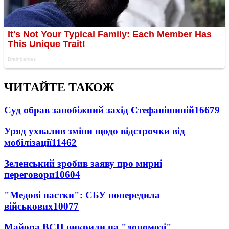
ЧИТАЙТЕ ТАКОЖ
Суд обрав запобіжний захід Стефанішиній
16679
Уряд ухвалив зміни щодо відстрочки від
мобілізації
11462
Зеленський зробив заяву про мирні
переговори
10604
"Медові пастки": СБУ попередила
військових
10077
Майора ВСП викрили на "допомозі"