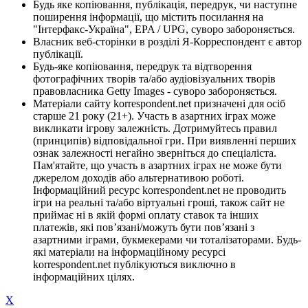
Будь яке копіювання, публікація, передрук, чи наступне
поширення інформації, що містить посилання на
"Інтерфакс-Україна", EPA / UPG, суворо забороняється.
Власник веб-сторінки в розділі Я-Корреспондент є автор
публікації.
Будь-яке копіювання, передрук та відтворення
фотографічних творів та/або аудіовізуальних творів
правовласника Getty Images - суворо забороняється.
Матеріали сайту korrespondent.net призначені для осіб
старше 21 року (21+). Участь в азартних іграх може
викликати ігрову залежність. Дотримуйтесь правил
(принципів) відповідальної гри. При виявленні перших
ознак залежності негайно зверніться до спеціаліста.
Пам'ятайте, що участь в азартних іграх не може бути
джерелом доходів або альтернативою роботі.
Інформаційний ресурс korrespondent.net не проводить
ігри на реальні та/або віртуальні гроші, також сайт не
приймає ні в якій формі оплату ставок та інших
платежів, які пов’язані/можуть бути пов’язані з
азартними іграми, букмекерами чи тоталізаторами. Будь-
які матеріали на інформаційному ресурсі
korrespondent.net публікуються виключно в
інформаційних цілях.
X