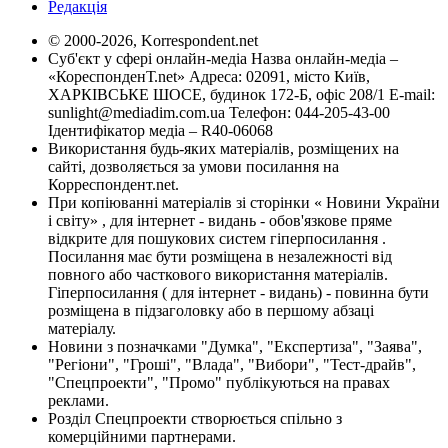
Редакція
© 2000-2026, Korrespondent.net
Суб'єкт у сфері онлайн-медіа Назва онлайн-медіа –
«КореспонденТ.net» Адреса: 02091, місто Київ,
ХАРКІВСЬКЕ ШОСЕ, будинок 172-Б, офіс 208/1 E-mail:
sunlight@mediadim.com.ua
Телефон: 044-205-43-00
Ідентифікатор медіа – R40-06068
Використання будь-яких матеріалів, розміщених на
сайті, дозволяється за умови посилання на
Корреспондент.net.
При копіюванні матеріалів зі сторінки « Новини України
і світу» , для інтернет - видань - обов'язкове пряме
відкрите для пошукових систем гіперпосилання .
Посилання має бути розміщена в незалежності від
повного або часткового використання матеріалів.
Гіперпосилання ( для інтернет - видань) - повинна бути
розміщена в підзаголовку або в першому абзаці
матеріалу.
Новини з позначками "Думка", "Експертиза", "Заява",
"Регіони", "Гроші", "Влада", "Вибори", "Тест-драйв",
"Спецпроекти", "Промо" публікуються на правах
реклами.
Розділ Спецпроекти створюється спільно з
комерційними партнерами.