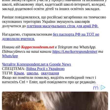
школі, військовому ліцеї, кадетській школі-інтернаті, коледжі,
закладі додаткової освіти дітей та інших освітніх закладах.
Раніше повідомлялося, що російські загарбники на тимчасово
окупованих територіях України змушують школярів
долучатися до
плетіння маскувальних сіток для армії РФ.
Нагадаємо, старшокласникам
без паспорта РФ на ТОТ не
дозволили вчитися.
Новини від
Корреспондент.net
в Telegram та WhatsApp.
Підписуйтесь на наші канали
https://t.me/korrespondentnet
та
WhatsApp
Читайте Korrespondent.net в Google News
СПЕЦТЕМА:
Війна Росії з Україною
ТЕГИ:
Крым
,
школы
,
оккупация
Якщо ви помітили помилку, виділіть необхідний текст і
натисніть Ctrl + Enter, щоб повідомити про це редакцію.