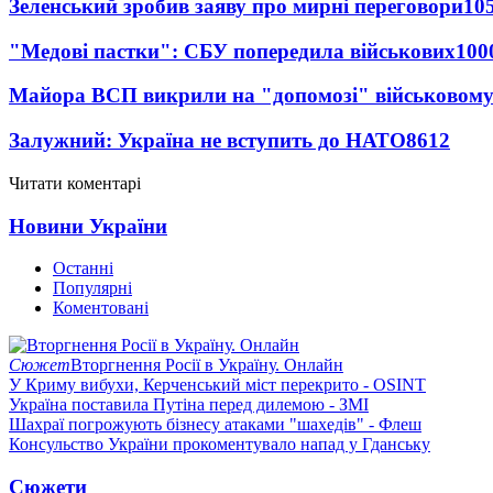
Зеленський зробив заяву про мирні переговори
10
"Медові пастки": СБУ попередила військових
100
Майора ВСП викрили на "допомозі" військовому
Залужний: Україна не вступить до НАТО
8612
Читати коментарі
Новини України
Останні
Популярні
Коментовані
Сюжет
Вторгнення Росії в Україну. Онлайн
У Криму вибухи, Керченський міст перекрито - OSINT
Україна поставила Путіна перед дилемою - ЗМІ
Шахраї погрожують бізнесу атаками "шахедів" - Флеш
Консульство України прокоментувало напад у Гданську
Сюжети