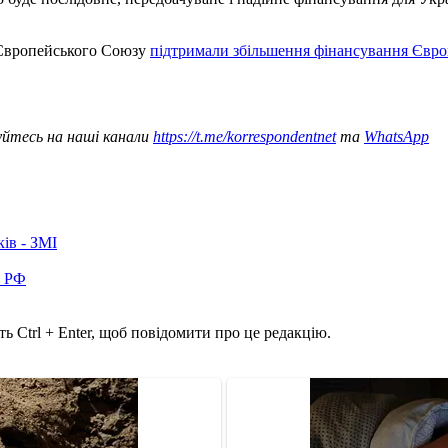
в Європейського Союзу
підтримали збільшення фінансування Євро
уйтесь на наші канали
https://t.me/korrespondentnet
та
WhatsApp
ків - ЗМІ
в РФ
ь Ctrl + Enter, щоб повідомити про це редакцію.