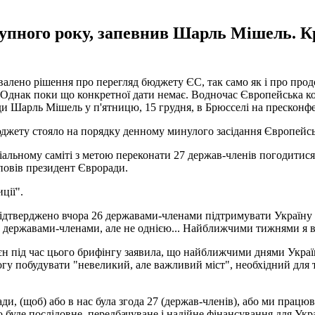
тупного року, запевнив Шарль Мішель. К
валено рішення про перегляд бюджету ЄС, так само як і про прод
о. Однак поки що конкретної дати немає. Водночас Європейська к
и Шарль Мішель у п'ятницю, 15 грудня, в Брюсселі на пресконфе
джету стояло на порядку денному минулого засідання Європейсь
альному саміті з метою переконати 27 держав-членів погодитися 
повів президент Євроради.
ції".
підтверджено вчора 26 державами-членами підтримувати Україну 
26 державами-членами, але не однією... Найближчими тижнями я 
єн під час цього брифінгу заявила, що найближчими днями Україн
могу побудувати "невеликий, але важливий міст", необхідний для
и, (щоб) або в нас була згода 27 (держав-членів), або ми працю
 буде послідовне, передбачуване і надійне фінансування для Укр