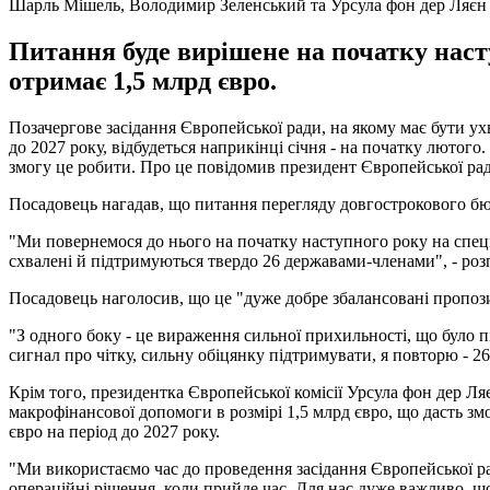
Шарль Мішель, Володимир Зеленський та Урсула фон дер Ляєн
Питання буде вирішене на початку нас
отримає 1,5 млрд євро.
Позачергове засідання Європейської ради, на якому має бути ух
до 2027 року, відбудеться наприкінці січня - на початку лютог
змогу це робити. Про це повідомив президент Європейської рад
Посадовець нагадав, що питання перегляду довгострокового бю
"Ми повернемося до нього на початку наступного року на спеці
схвалені й підтримуються твердо 26 державами-членами", - роз
Посадовець наголосив, що це "дуже добре збалансовані пропози
"З одного боку - це вираження сильної прихильності, що було 
сигнал про чітку, сильну обіцянку підтримувати, я повторю - 
Крім того, президентка Європейської комісії Урсула фон дер Ля
макрофінансової допомоги в розмірі 1,5 млрд євро, що дасть з
євро на період до 2027 року.
"Ми використаємо час до проведення засідання Європейської рад
операційні рішення, коли прийде час. Для нас дуже важливо, що