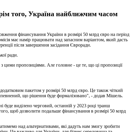
рім того, Україна найближчим часом
овження фінансування України в розмірі 50 млрд євро на період
омісія має намір працювати над запасним варіантом, який дасть
ренції після завершення засідання Євроради.
кої ради.
з цими пропозиціями. Але головне - це те, що ці пропозиції
додатковим пакетом у розмірі 50 млрд євро. Це також чіткий
впевнений, що рішення буде формалізовано", - додав Мішель.
і буде виділено черговий, останній у 2023 році транш
 того, щоб дозволити подальше фінансування в розмірі 50 млрд
ватимемо над альтернативами, які дадуть нам змогу зробити
аїни. Це важливо для України, для бізнес середовища та