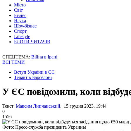
Місто
Світ
Бізнес
Наука
Шоу-бізнес
Спорт
Lifestyle
БЛОГИ ЧИТАЧІВ
СПЕЦТЕМА:
Війна в Ірані
ВСІ ТЕМИ
Вступ України в ЄС
Теракт в Барселоні
У ЄС повідомили, коли відбуд
Текст:
Максим Липчанський
, 15 грудня 2023, 19:44
0
1556
Фото: Пресс-служба президента Украины