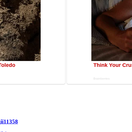
ії
11358