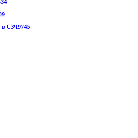
534
09
 в СЗЧ
9745