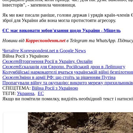
інвесторів", - запевнила чиновниця.
Як ми вже писали раніше, голови держав і урядів країн-члені
зброї для України аби вона могла протистояти агресору.
ЄС має виконати зобов'язання щодо України - Мішель
Новини від
Корреспондент.net
в Telegram та WhatsApp. Підпис
Читайте Korrespondent.net в Google News
Війна Росії з Україною
Сюжет
Вторгнення Росії в Україну. Онлайн
Сюжет
Ескалація для Європи. Російський дрон в Лейпцигу
Колумбійські наркокартелі вчаться українській війні безпілотни
Сюжет
Зміни в армії РФ: що стоїть за рішенням Путіна
Пропагували війну та окупацію: викрито мережу прихильникі
СПЕЦТЕМА:
Війна Росії з Україною
ТЕГИ:
Украина
,
ЕС
Якщо ви помітили помилку, виділіть необхідний текст і натисніт