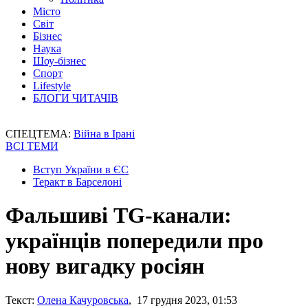
Місто
Світ
Бізнес
Наука
Шоу-бізнес
Спорт
Lifestyle
БЛОГИ ЧИТАЧІВ
СПЕЦТЕМА:
Війна в Ірані
ВСІ ТЕМИ
Вступ України в ЄС
Теракт в Барселоні
Фальшиві TG-канали:
українців попередили про
нову вигадку росіян
Текст:
Олена Качуровська
, 17 грудня 2023, 01:53