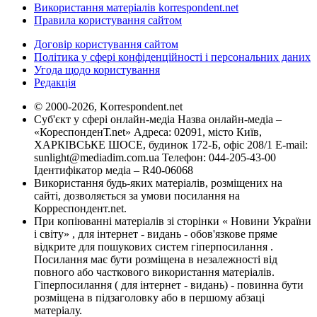
Використання матеріалів korrespondent.net
Правила користування сайтом
Договір користування сайтом
Політика у сфері конфіденційності і персональних даних
Угода щодо користування
Редакція
© 2000-2026, Korrespondent.net
Суб'єкт у сфері онлайн-медіа Назва онлайн-медіа –
«КореспонденТ.net» Адреса: 02091, місто Київ,
ХАРКІВСЬКЕ ШОСЕ, будинок 172-Б, офіс 208/1 E-mail:
sunlight@mediadim.com.ua
Телефон: 044-205-43-00
Ідентифікатор медіа – R40-06068
Використання будь-яких матеріалів, розміщених на
сайті, дозволяється за умови посилання на
Корреспондент.net.
При копіюванні матеріалів зі сторінки « Новини України
і світу» , для інтернет - видань - обов'язкове пряме
відкрите для пошукових систем гіперпосилання .
Посилання має бути розміщена в незалежності від
повного або часткового використання матеріалів.
Гіперпосилання ( для інтернет - видань) - повинна бути
розміщена в підзаголовку або в першому абзаці
матеріалу.