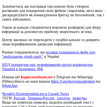
Зазначається, що насправді такі канали були створені
росіянами для поширення своїх фейків і наративів, мета яких -
дискредитувати як командування бригад чи батальйонів, так і
самих військових.
Також ці канали створюються ворожою розвідкою для збору
інформації за допомогою прийому зворотнього звʼязку.
Центр закликає не переходити у подібні канали та довіряти
лише верифікованим джерелам інформації.
Раніше повідомлялося, що
росіяни поширюють фейк про
"мобілізацію дітей-сиріт"
в Україні.
ЦПД попередив про дезінформацію проти керівництва
України в іноземних ЗМІ
Новини від
Корреспондент.net
в Telegram та WhatsApp.
Підписуйтесь на наші канали
https://t.me/korrespondentnet
та
WhatsApp
Читайте Korrespondent.net в Google News
ТЕГИ:
Россия
,
Украина-Россия
,
соцсети
,
разведка
Якщо ви помітили помилку, виділіть необхідний текст і
натисніть Ctrl + Enter, щоб повідомити про це редакцію.