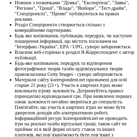
Новини з позначками "Думка", "Експертиза", "Заява",
"Регіони", "Гроші", "Влада", "Вибори", "Тест-драйв",
"Спецпроекти", "Промо" публікуються на правах
реклами.
Розділ Спецпроекти створюється спільно з
комерційними партнерами.
Будь яке копіювання, публікація, передрук, чи наступне
поширення інформації, що містить посилання на
"Інтерфакс-Україна", EPA / UPG, суворо забороняється.
Власник веб-сторінки в розділі Я-Корреспондент є автор
публікації.
Будь-яке копіювання, передрук та відтворення
фотографічних творів та/або аудіовізуальних творів
правовласника Getty Images - суворо забороняється.
Матеріали сайту korrespondent.net призначені для осіб
старше 21 року (21+). Участь в азартних іграх може
викликати ігрову залежність. Дотримуйтесь правил
(принципів) відповідальної гри. При виявленні перших
ознак залежності негайно зверніться до спеціаліста.
Пам'ятайте, що участь в азартних іграх не може бути
джерелом доходів або альтернативою роботі.
Інформаційний ресурс korrespondent.net не проводить
ігри на реальні та/або віртуальні гроші, також сайт не
приймає ні в якій формі оплату ставок та інших
платежів, які пов’язані/можуть бути пов’язані з