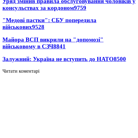
Уряд змінив правила обслуговування чоловіків у
консульствах за кордоном
9759
"Медові пастки": СБУ попередила
військових
9528
Майора ВСП викрили на "допомозі"
військовому в СЗЧ
8841
Залужний: Україна не вступить до НАТО
8500
Читати коментарі