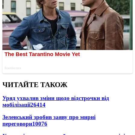
ЧИТАЙТЕ ТАКОЖ
Уряд ухвалив зміни щодо відстрочки від
мобілізації
26414
Зеленський зробив заяву про мирні
переговори
10076