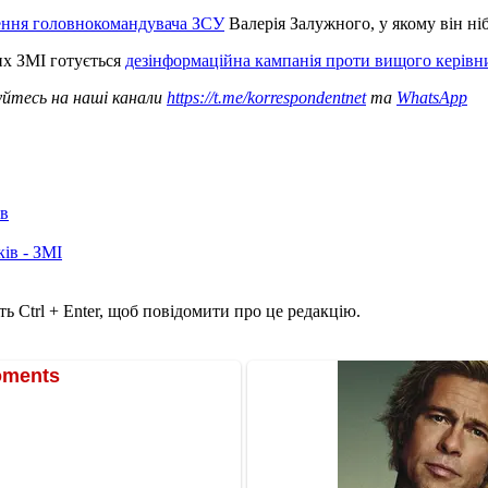
ення головнокомандувача ЗСУ
Валерія Залужного, у якому він ніб
их ЗМІ готується
дезінформаційна кампанія проти вищого керівн
уйтесь на наші канали
https://t.me/korrespondentnet
та
WhatsApp
ів
ків - ЗМІ
ь Ctrl + Enter, щоб повідомити про це редакцію.