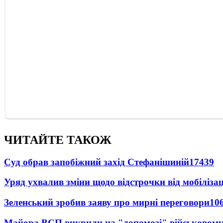
ЧИТАЙТЕ ТАКОЖ
Суд обрав запобіжний захід Стефанішиній
17439
Уряд ухвалив зміни щодо відстрочки від мобілізац
Зеленський зробив заяву про мирні переговори
10
Майора ВСП викрили на "допомозі" військовому