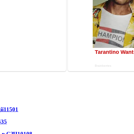
ії
11501
635
 в СЗЧ
10108