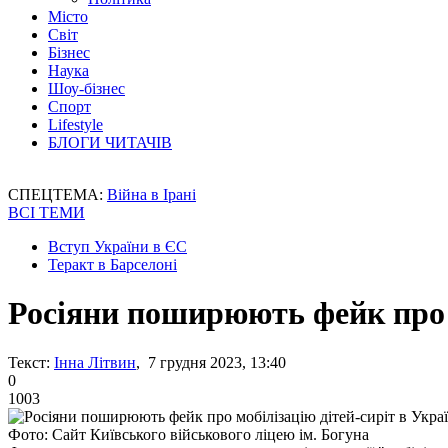
Місто
Світ
Бізнес
Наука
Шоу-бізнес
Спорт
Lifestyle
БЛОГИ ЧИТАЧІВ
СПЕЦТЕМА:
Війна в Ірані
ВСІ ТЕМИ
Вступ України в ЄС
Теракт в Барселоні
Росіяни поширюють фейк про "
Текст:
Інна Літвин
, 7 грудня 2023, 13:40
0
1003
Фото: Сайт Київського військового ліцею ім. Богуна