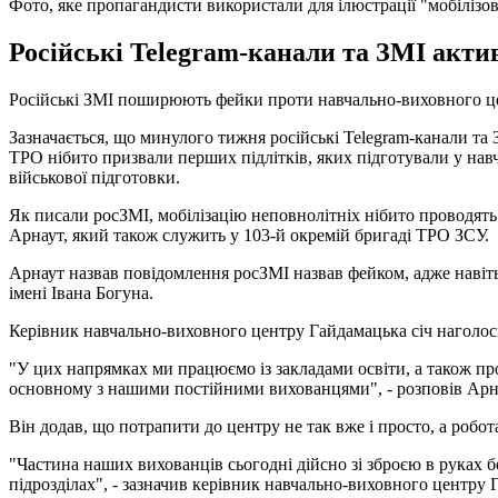
Фото, яке пропагандисти використали для ілюстрації "мобілізов
Російські Telegram-канали та ЗМІ акти
Російські ЗМІ поширюють фейки проти навчально-виховного це
Зазначається, що минулого тижня російські Telegram-канали та
ТРО нібито призвали перших підлітків, яких підготували у нав
військової підготовки.
Як писали росЗМІ, мобілізацію неповнолітніх нібито проводят
Арнаут, який також служить у 103-й окремій бригаді ТРО ЗСУ.
Арнаут назвав повідомлення росЗМІ назвав фейком, адже навіть 
імені Івана Богуна.
Керівник навчально-виховного центру Гайдамацька січ наголоси
"У цих напрямках ми працюємо із закладами освіти, а також пр
основному з нашими постійними вихованцями", - розповів Арн
Він додав, що потрапити до центру не так вже і просто, а робот
"Частина наших вихованців сьогодні дійсно зі зброєю в руках 
підрозділах", - зазначив керівник навчально-виховного центру 