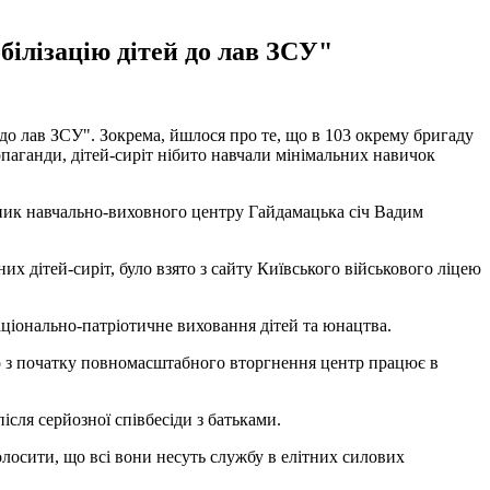
білізацію дітей до лав ЗСУ"
до лав ЗСУ". Зокрема, йшлося про те, що в 103 окрему бригаду
паганди, дітей-сиріт нібито навчали мінімальних навичок
вник навчально-виховного центру Гайдамацька січ Вадим
х дітей-сиріт, було взято з сайту Київського військового ліцею
аціонально-патріотичне виховання дітей та юнацтва.
 то з початку повномасштабного вторгнення центр працює в
ісля серйозної співбесіди з батьками.
олосити, що всі вони несуть службу в елітних силових