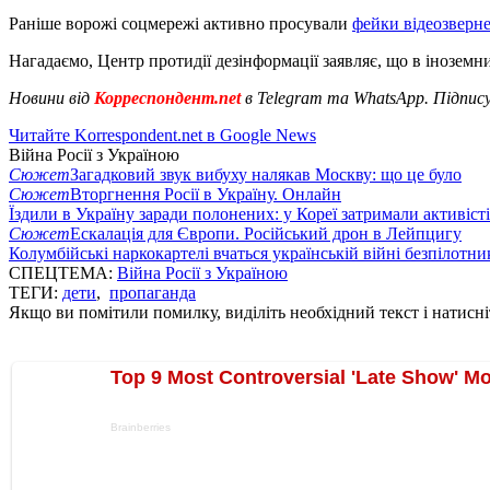
Раніше ворожі соцмережі активно просували
фейки відеозверн
Нагадаємо, Центр протидії дезінформації заявляє, що в іноземн
Новини від
Корреспондент.net
в Telegram та WhatsApp. Підпис
Читайте Korrespondent.net в Google News
Війна Росії з Україною
Сюжет
Загадковий звук вибуху налякав Москву: що це було
Сюжет
Вторгнення Росії в Україну. Онлайн
Їздили в Україну заради полонених: у Кореї затримали активіст
Сюжет
Ескалація для Європи. Російський дрон в Лейпцигу
Колумбійські наркокартелі вчаться українській війні безпілотни
СПЕЦТЕМА:
Війна Росії з Україною
ТЕГИ:
дети
,
пропаганда
Якщо ви помітили помилку, виділіть необхідний текст і натисніт