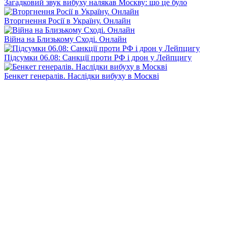
Загадковий звук вибуху налякав Москву: що це було
Вторгнення Росії в Україну. Онлайн
Війна на Близькому Сході. Онлайн
Підсумки 06.08: Санкції проти РФ і дрон у Лейпцигу
Бенкет генералів. Наслідки вибуху в Москві