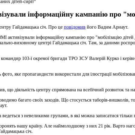
аних дітей-сиріт"
візували інформаційну кампанію про "мо
нтру Гайдамацька січ. Про це
повідомив
його Вадим Арнаут.
 ЗМІ активізували інформаційну кампанію про "мобілізацію дітей 
чально-виховному центрі Гайдамацька січ. Там, за даними роспро
ь командир 103-ї окремої бригади ТРО ЗСУ Валерій Курко і кері
фото, яке пропагандисти використали для ілюстрації мобілізовани
в, що діяльність центру спрямована на всебічний розвиток та н
оводимо багато своїх заходів. Що стосується таборів-вишколів,
аут.
а ведеться з невеликими групами, в які можна записатися тільки п
боронять нашу країну. Але наймолодшому з них 21 рік. Варто наг
Гайдамацька січ.