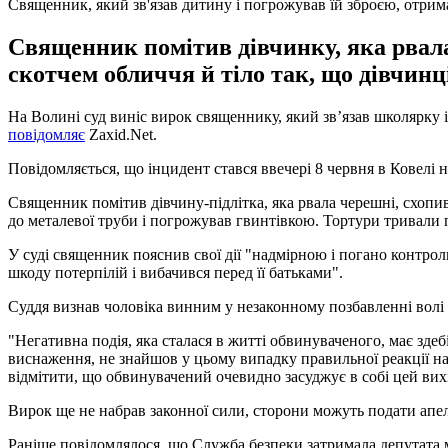
Священник, який зв'язав дитину і погрожував їй зброєю, отри
Священник помітив дівчинку, яка рвала 
скотчем обличчя й тіло так, що дівчинц
На Волині суд виніс вирок священнику, який зв’язав школярку і 
повідомляє
Zaxid.Net.
Повідомляється, що інцидент стався ввечері 8 червня в Ковелі 
Священник помітив дівчину-підлітка, яка рвала черешні, схопив 
до металевої труби і погрожував гвинтівкою. Тортури тривали
У суді священник пояснив свої дії "надмірною і погано контро
шкоду потерпілій і вибачився перед її батьками".
Суддя визнав чоловіка винним у незаконному позбавленні волі м
"Негативна подія, яка сталася в житті обвинуваченого, має зде
виснаження, не знайшов у цьому випадку правильної реакції на д
відмітити, що обвинувачений очевидно засуджує в собі цей вихід
Вирок ще не набрав законної сили, сторони можуть подати апел
Раніше повідомлялося, що Служба безпеки затримала депутата м