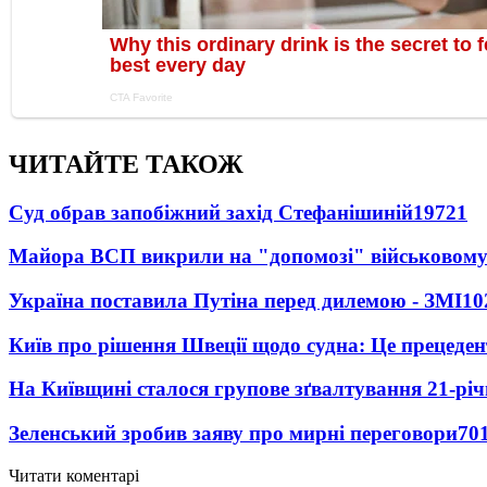
ЧИТАЙТЕ ТАКОЖ
Суд обрав запобіжний захід Стефанішиній
19721
Майора ВСП викрили на "допомозі" військовому
Україна поставила Путіна перед дилемою - ЗМІ
10
Київ про рішення Швеції щодо судна: Це прецеден
На Київщині сталося групове зґвалтування 21-річ
Зеленський зробив заяву про мирні переговори
70
Читати коментарі