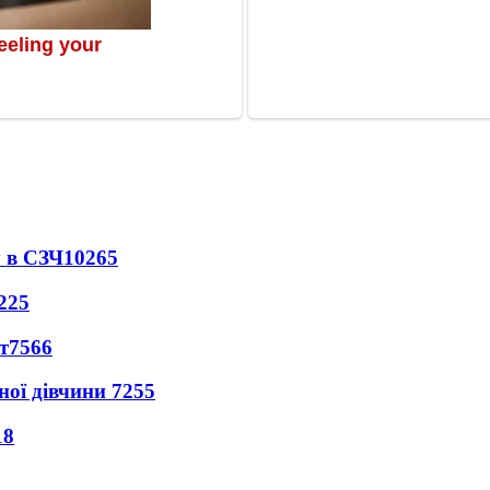
 в СЗЧ
10265
225
т
7566
ної дівчини
7255
18