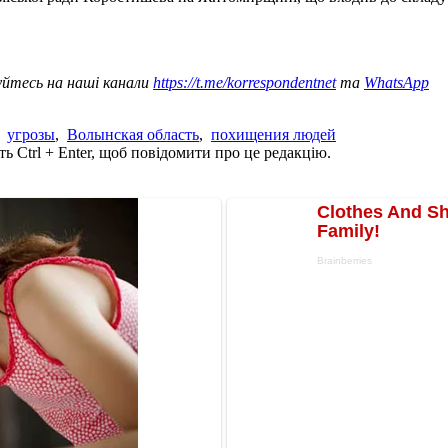
уйтесь на наші канали
https://t.me/korrespondentnet
та
WhatsApp
,
угрозы
,
Волынская область
,
похищения людей
ь Ctrl + Enter, щоб повідомити про це редакцію.