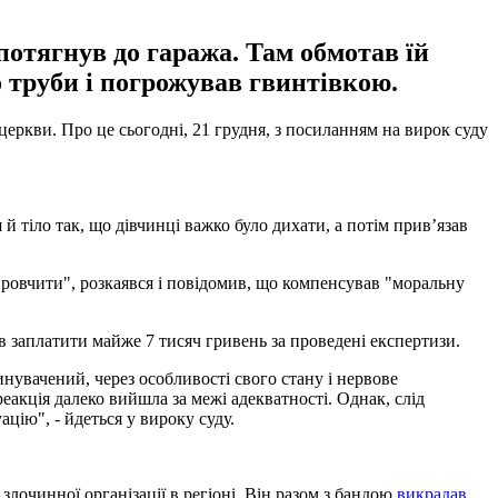
потягнув до гаража. Там обмотав їй
о труби і погрожував гвинтівкою.
церкви. Про це сьогодні, 21 грудня, з посиланням на вирок суду
й тіло так, що дівчинці важко було дихати, а потім прив’язав
провчити", розкаявся і повідомив, що компенсував "моральну
ав заплатити майже 7 тисяч гривень за проведені експертизи.
инувачений, через особливості свого стану і нервове
реакція далеко вийшла за межі адекватності. Однак, слід
цію", - йдеться у вироку суду.
очинної організації в регіоні. Він разом з бандою
викрадав