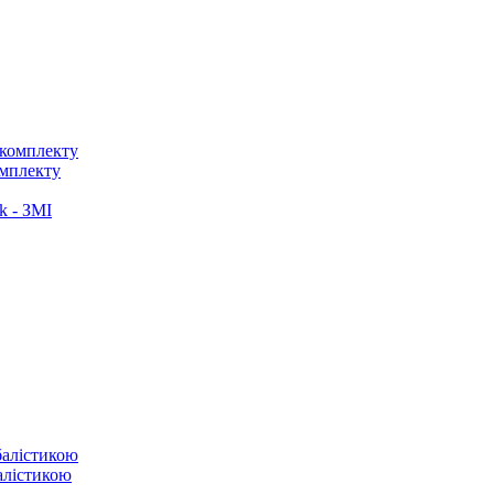
омплекту
k - ЗМІ
балістикою