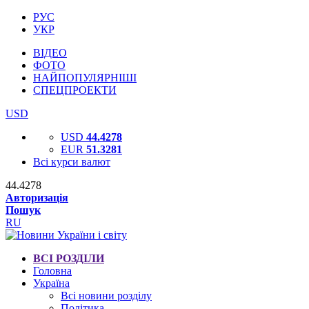
РУС
УКР
ВІДЕО
ФОТО
НАЙПОПУЛЯРНІШІ
СПЕЦПРОЕКТИ
USD
USD
44.4278
EUR
51.3281
Всі курси валют
44.4278
Авторизація
Пошук
RU
ВСІ РОЗДІЛИ
Головна
Україна
Всі новини розділу
Політика