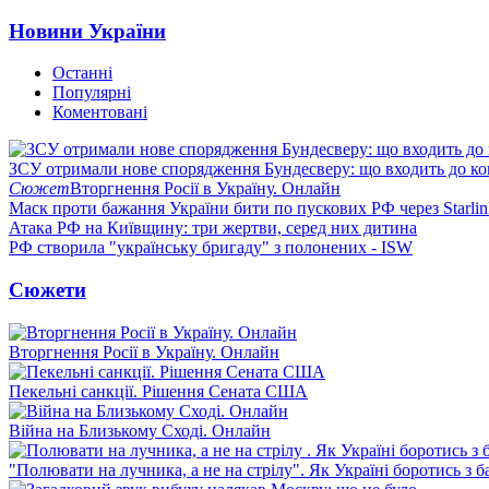
Новини України
Останні
Популярні
Коментовані
ЗСУ отримали нове спорядження Бундесверу: що входить до к
Сюжет
Вторгнення Росії в Україну. Онлайн
Маск проти бажання України бити по пускових РФ через Starlin
Атака РФ на Київщину: три жертви, серед них дитина
РФ створила "українську бригаду" з полонених - ISW
Сюжети
Вторгнення Росії в Україну. Онлайн
Пекельні санкції. Рішення Сената США
Війна на Близькому Сході. Онлайн
"Полювати на лучника, а не на стрілу". Як Україні боротись з 