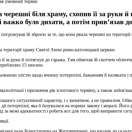
мав умовний термін
черешні біля храму, схопив її за руки й 
і важко було дихати, а потім прив’язав д
погрожував їй зброєю за те, що вона рвала черешні на території 
на території храму Святої Анни римо-католицької церкви.
її за руки й потягнув до гаража. Там обмотав їй скотчем обличчя 
 приблизно 15 хвилин.
льованою злістю щодо вчинку потерпілої, бажанням її налякати і 
алолітньої і призначив рік іспитового терміну, а також зобов'яз
більшого ситуативний характер, і є винятком, а не правилом. Обв
ії потерпілої, яка б базувалася на нормах закону і моралі. Його 
 за межі адекватності і робить все для того, щоб виправити ситуа
яції.
іської ради Коростишева на Житомирщині, що входив до складу зл