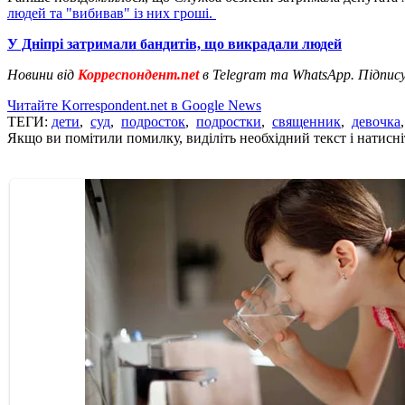
людей та "вибивав" із них гроші.
У Дніпрі затримали бандитів, що викрадали людей
Новини від
Корреспондент.net
в Telegram та WhatsApp. Підпис
Читайте Korrespondent.net в Google News
ТЕГИ:
дети
,
суд
,
подросток
,
подростки
,
священник
,
девочка
Якщо ви помітили помилку, виділіть необхідний текст і натисніт