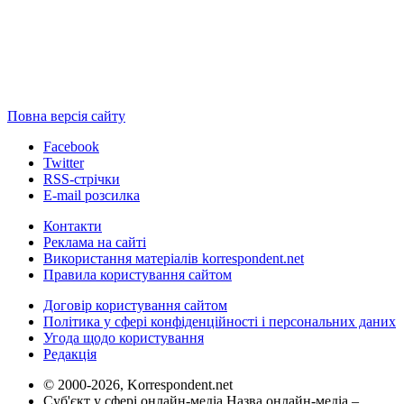
Повна версія сайту
Facebook
Twitter
RSS-стрічки
E-mail розсилка
Контакти
Реклама на сайті
Використання матеріалів korrespondent.net
Правила користування сайтом
Договір користування сайтом
Політика у сфері конфіденційності і персональних даних
Угода щодо користування
Редакція
© 2000-2026, Korrespondent.net
Суб'єкт у сфері онлайн-медіа Назва онлайн-медіа –