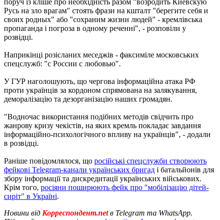
поруч із кліше про необхідність разом "возродить Киевскую
Русь на зло врагам" стоять фрази на кшталт "берегите себя и
своих родных" або "сохраним жизни людей" - кремлівська
пропаганда і погроза в одному реченні", - розповіли у
розвідці.
Наприкінці розісланих меседжів - факсиміле московських
спецслужб: "с России с любовью".
У ГУР наголошують, що чергова інформаційна атака РФ
проти українців за кордоном спрямована на залякування,
деморалізацію та дезорганізацію наших громадян.
"Водночас використання подібних методів свідчить про
жанрову кризу чекістів, на яких кремль покладає завдання
інформаційно-психологічного впливу на українців", - додали
в розвідці.
Раніше повідомлялося, що
російські спецслужби створюють
фейкові Telegram-канали українських бригад
і батальйонів для
збору інформації та дискредитації українських військових.
Крім того,
росіяни поширюють фейк про "мобілізацію дітей-
сиріт" в Україні
.
Новини від
Корреспондент.net
в Telegram та WhatsApp.