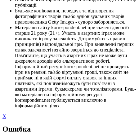
публікації.
Будь-яке копіювання, передрук та відтворення
фотографічних творів та/або аудіовізуальних творів
правовласника Getty Images - суворо забороняється.
Матеріали сайту korrespondent.net призначені для осіб
старше 21 року (21+). Участь в азартних іграх може
викликати ігрову залежність. Дотримуйтесь правил
(принципів) відповідальної гри. При виявленні перших
ознак залежності негайно зверніться до спеціаліста.
Пам'ятайте, що участь в азартних іграх не може бути
джерелом доходів або альтернативою роботі.
Інформаційний ресурс korrespondent.net не проводить
ігри на реальні та/або віртуальні гроші, також сайт не
приймає ні в якій формі оплату ставок та інших
платежів, які пов’язані/можуть бути пов’язані з
азартними іграми, букмекерами чи тоталізаторами. Будь-
які матеріали на інформаційному ресурсі
korrespondent.net публікуються виключно в
інформаційних цілях.
X
Ошибка