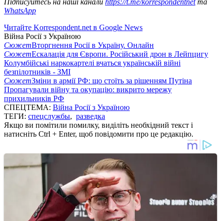
Підписуйтесь на наші канали
https://t.me/korrespondentnet
та
WhatsApp
Читайте Korrespondent.net в Google News
Війна Росії з Україною
Сюжет
Вторгнення Росії в Україну. Онлайн
Сюжет
Ескалація для Європи. Російський дрон в Лейпцигу
Колумбійські наркокартелі вчаться українській війні
безпілотників - ЗМІ
Сюжет
Зміни в армії РФ: що стоїть за рішенням Путіна
Пропагували війну та окупацію: викрито мережу
прихильників РФ
СПЕЦТЕМА:
Війна Росії з Україною
ТЕГИ:
спецслужбы
,
разведка
Якщо ви помітили помилку, виділіть необхідний текст і
натисніть Ctrl + Enter, щоб повідомити про це редакцію.