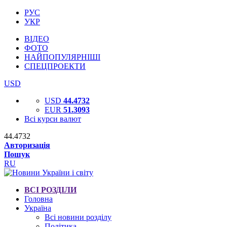
РУС
УКР
ВІДЕО
ФОТО
НАЙПОПУЛЯРНІШІ
СПЕЦПРОЕКТИ
USD
USD
44.4732
EUR
51.3093
Всі курси валют
44.4732
Авторизація
Пошук
RU
ВСІ РОЗДІЛИ
Головна
Україна
Всі новини розділу
Політика